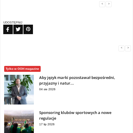
<
>
UDOSTĘPNIJ
FB
TW
PIN
<
>
Tylko w OOH magazine
Aby język marki pozostawał bezpośredni,
przyjazny i natur...
04 sie 2026
Sponsoring klubów sportowych a nowe
regulacje
17 lip 2026