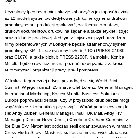
węgla.
Uczestnicy Ipex będą mieli okazję zobaczyć w jaki sposób działa
aż 12 modeli systemów dedykowanych komercyjnemu drukowi
produkcyjnemu, produkcji opakowań, wielkiemu formatowi,
drukowi dokumentów, drukowi na żądanie a także etykiet i zdjęć
oraz reklamie pocztowej. Jednym z najważniejszych urządzeń
firmy prezentowanych w Londynie będzie atramentowy system
produkcyjny KM- 1 oraz systemy bizhub PRO i PRESS C1060
oraz C1070, a także bizhub PRESS 2250P. Na stoisku Konica
Minolta będzie również można poznać rozwiązania z zakresu
automatyzacji organizacji pracy, pre- i postpress.
W trakcie tegorocznej edycji Ipex odbędzie się World Print
Summit. W jego ramach 25 marca Olaf Lorenz, General Manager,
International Marketing, Konica Minolta Business Solutions
Europe poprowadzi debatę "Czy w przyszłości druk będzie mógł
współistnieć z komunikacją cyfrową?". Wśród panelistów znajdą
się: Andy Barber, General Manager, imail, UK Mail, Andy Fry,
Managing Director Nova Direct, i Charlotte Graham-Cumming z
Ice Blue Sky. Natomiast podczas sesji organizowanych w ramach
Cross Media Show i Masterclass będzie można wysłuchać case