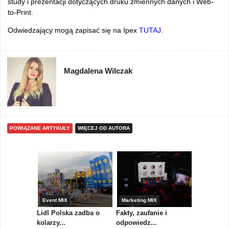
study i prezentacji dotyczących druku zmiennych danych i Web-
to-Print.
Odwiedzający mogą zapisać się na Ipex
TUTAJ
.
Magdalena Wilczak
POWIĄZANE ARTYKUŁY
WIĘCEJ OD AUTORA
yny
Event MIX
Marketing MIX
Festiwal M
rum
Lidl Polska zadba o
Fakty, zaufanie i
Paweł Tka
..
kolarzy...
odpowiedz...
...