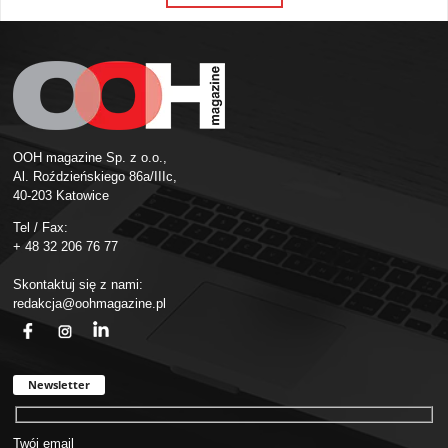
OOH magazine Sp. z o.o.,
Al. Roździeńskiego 86a/IIIc,
40-203 Katowice
Tel / Fax:
+ 48 32 206 76 77
Skontaktuj się z nami:
redakcja@oohmagazine.pl
fb
ins
in
Newsletter
Twój email