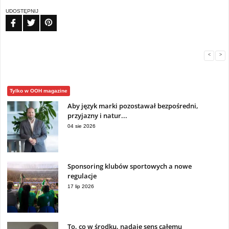
UDOSTĘPNIJ
FB
TW
PIN
<
>
Tylko w OOH magazine
Aby język marki pozostawał bezpośredni,
przyjazny i natur...
04 sie 2026
Sponsoring klubów sportowych a nowe
regulacje
17 lip 2026
To, co w środku, nadaje sens całemu