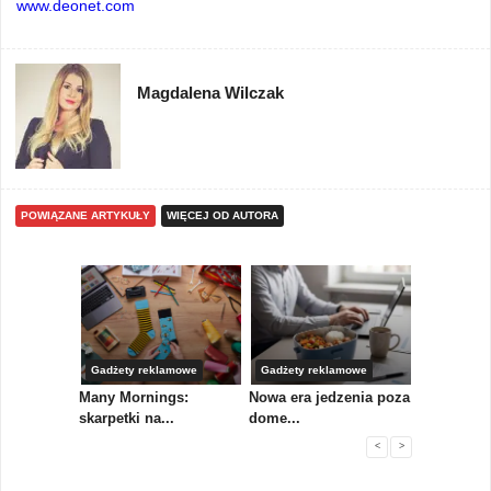
www.deonet.com
Magdalena Wilczak
POWIĄZANE ARTYKUŁY
WIĘCEJ OD AUTORA
Gadżety reklamowe
Gadżety reklamowe
Marketing 
koły,
Many Mornings:
Nowa era jedzenia poza
IAB Polska
skarpetki na...
dome...
przewo...
<
>