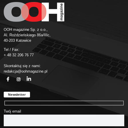
OOH magazine Sp. z o.o.,
Al. Roździeńskiego 86a/IIIc,
40-203 Katowice
Tel / Fax:
+ 48 32 206 76 77
Skontaktuj się z nami:
redakcja@oohmagazine.pl
fb
ins
in
Newsletter
Twój email