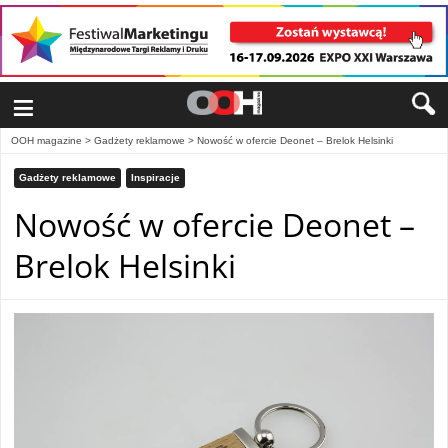
≡
OOH magazine
>
Gadżety reklamowe
>
Nowość w ofercie Deonet – Brelok Helsinki
Gadżety reklamowe
Inspiracje
Nowość w ofercie Deonet –
Brelok Helsinki