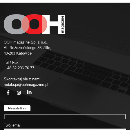
OOH magazine Sp. z o.o.,
Al. Roździeńskiego 86a/IIIc,
40-203 Katowice
Tel / Fax:
+ 48 32 206 76 77
Skontaktuj się z nami:
redakcja@oohmagazine.pl
fb
ins
in
Newsletter
Twój email