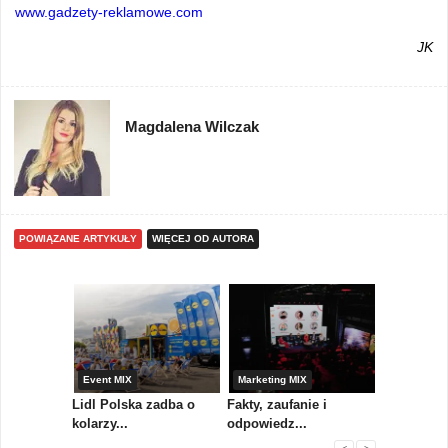
www.gadzety-reklamowe.com
JK
Magdalena Wilczak
POWIĄZANE ARTYKUŁY
WIĘCEJ OD AUTORA
yny
Event MIX
Marketing MIX
Festiwal M
rum
Lidl Polska zadba o
Fakty, zaufanie i
Paweł Tka
..
kolarzy...
odpowiedz...
...