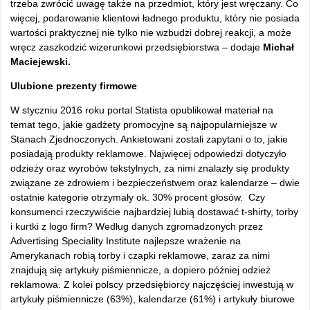
trzeba zwrócić uwagę także na przedmiot, który jest wręczany. Co
więcej, podarowanie klientowi ładnego produktu, który nie posiada
wartości praktycznej nie tylko nie wzbudzi dobrej reakcji, a może
wręcz zaszkodzić wizerunkowi przedsiębiorstwa – dodaje
Michał
Maciejewski.
Ulubione prezenty firmowe
W styczniu 2016 roku portal Statista opublikował materiał na
temat tego, jakie gadżety promocyjne są najpopularniejsze w
Stanach Zjednoczonych. Ankietowani zostali zapytani o to, jakie
posiadają produkty reklamowe. Najwięcej odpowiedzi dotyczyło
odzieży oraz wyrobów tekstylnych, za nimi znalazły się produkty
związane ze zdrowiem i bezpieczeństwem oraz kalendarze – dwie
ostatnie kategorie otrzymały ok. 30% procent głosów. Czy
konsumenci rzeczywiście najbardziej lubią dostawać t-shirty, torby
i kurtki z logo firm? Według danych zgromadzonych przez
Advertising Speciality Institute najlepsze wrażenie na
Amerykanach robią torby i czapki reklamowe, zaraz za nimi
znajdują się artykuły piśmiennicze, a dopiero później odzież
reklamowa. Z kolei polscy przedsiębiorcy najczęściej inwestują w
artykuły piśmiennicze (63%), kalendarze (61%) i artykuły biurowe