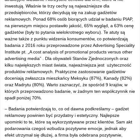
inwestują. Właśnie te trzy cechy są najważniejsze dla
przedsiębiorców, którzy decydują się na zakup gadżetów
reklamowych. Ponad 68% osób biorących udział w badaniu PIAP,
na pierwszym miejscu postawiło jakość, 65% wygląd, a 63% cenę
gadżetów (były to pytania wielokrotnego wyboru). Te atuty są
ważne także z punktu widzenia konsumentów, co potwierdzają
badania z 2016 roku przeprowadzone przez Advertising Speciality
Institute pt. „A cost analysis of promotional products versus other
advertising media” . Dla obywateli Stanów Zjednoczonych oraz
kilku największych miast świata, najważniejsza jest użyteczność
produktów reklamowych. Praktyczne zastosowanie gadżetów
doceniają zwłaszcza mieszkańcy Meksyku (87%), Kanady (82%)
oraz Madrytu (80%). Warto zaznaczyć, że spośród 9 krajów, w
których przeprowadzono badanie, w żadnym ten współczynnik nie
spadł poniżej 70%.
– Badania potwierdzają to, co od dawna podkreślamy – gadżet
reklamowy powinien być przydatny i estetyczny. Najlepsze
upominki to te, które są wykorzystywane przez klientów. Sam akt
podarowania czegoś wzbudza pozytywne emocje, jednak aby
efekt utrzymał się dłużej, a firma była odebrana pozytywnie,