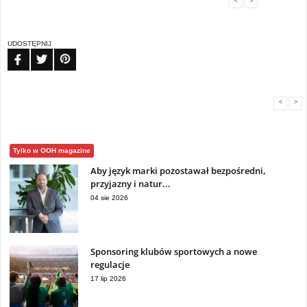
<
>
UDOSTĘPNIJ
FB
TW
PIN
<
>
Tylko w OOH magazine
Aby język marki pozostawał bezpośredni,
przyjazny i natur...
04 sie 2026
Sponsoring klubów sportowych a nowe
regulacje
17 lip 2026