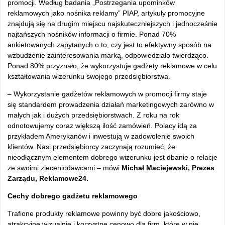
promocji. Według badania „Postrzegania upominków
reklamowych jako nośnika reklamy” PIAP, artykuły promocyjne
znajdują się na drugim miejscu najskuteczniejszych i jednocześnie
najtańszych nośników informacji o firmie. Ponad 70%
ankietowanych zapytanych o to, czy jest to efektywny sposób na
wzbudzenie zainteresowania marką, odpowiedziało twierdząco.
Ponad 80% przyznało, że wykorzystuje gadżety reklamowe w celu
kształtowania wizerunku swojego przedsiębiorstwa.
– Wykorzystanie gadżetów reklamowych w promocji firmy staje
się standardem prowadzenia działań marketingowych zarówno w
małych jak i dużych przedsiębiorstwach. Z roku na rok
odnotowujemy coraz większą ilość zamówień. Polacy idą za
przykładem Amerykanów i inwestują w zadowolenie swoich
klientów. Nasi przedsiębiorcy zaczynają rozumieć, że
nieodłącznym elementem dobrego wizerunku jest dbanie o relacje
ze swoimi zleceniodawcami – mówi
Michał Maciejewski, Prezes
Zarządu, Reklamowe24.
Cechy dobrego gadżetu reklamowego
Trafione produkty reklamowe powinny być dobre jakościowo,
atrakcyjne wizualnie i korzystne cenowo dla firm, które w nie