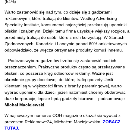
(54%).
Warto zastanowić się nad tym, co dzieje się z gadżetami
reklamowymi, które trafiają do klientów. Według Advertising
Speciality Institute, konsumenci najczęściej przekazują upominki
bliskim i znajomym. Dzięki temu firma uzyskuje większy rozgłos, a
przedmioty trafiają do osób, które z nich korzystają. W Stanach
Zjednoczonych, Kanadzie i Londynie ponad 60% ankietowanych
odpowiedziało, że wręcza otrzymane produkty komuś innemu.
– Podczas wyboru gadżetów trzeba się zastanowić nad ich
przeznaczeniem. Praktyczne produkty często są przekazywane
bliskim, co poszerza krąg odbiorców reklamy. Ważne jest
określenie grupy docelowej, do której trafią gadżety. Jeśli
klientami są w większości firmy z branży parentingowej, warto
wybrać upominki dla dzieci, jeżeli natomiast chcemy obdarować
duże korporacje, lepsze będą gadżety biurowe – podsumowuje
Michał Maciejewski.
W najnowszym numerze OOH magazine ukazał się wywiad z
prezesem Reklamowe24, Michałem Maciejewskim:
ZOBACZ
TUTAJ.