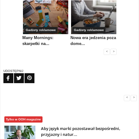
Gadżety reklamowe
Gadżety reklamowe
Marketing 
koły,
Many Mornings:
Nowa era jedzenia poza
IAB Polska
skarpetki na...
dome...
przewo...
<
>
UDOSTĘPNIJ
FB
TW
PIN
<
>
Tylko w OOH magazine
Aby język marki pozostawał bezpośredni,
przyjazny i natur...