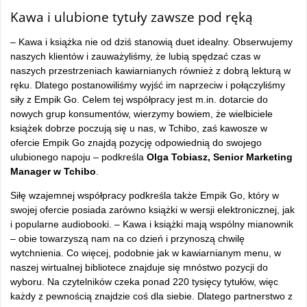
Kawa i ulubione tytuły zawsze pod ręką
– Kawa i książka nie od dziś stanowią duet idealny. Obserwujemy
naszych klientów i zauważyliśmy, że lubią spędzać czas w
naszych przestrzeniach kawiarnianych również z dobrą lekturą w
ręku. Dlatego postanowiliśmy wyjść im naprzeciw i połączyliśmy
siły z Empik Go. Celem tej współpracy jest m.in. dotarcie do
nowych grup konsumentów, wierzymy bowiem, że wielbiciele
książek dobrze poczują się u nas, w Tchibo, zaś kawosze w
ofercie Empik Go znajdą pozycję odpowiednią do swojego
ulubionego napoju – podkreśla
Olga Tobiasz, Senior Marketing
Manager w Tchibo
.
Siłę wzajemnej współpracy podkreśla także Empik Go, który w
swojej ofercie posiada zarówno książki w wersji elektronicznej, jak
i popularne audiobooki. – Kawa i książki mają wspólny mianownik
– obie towarzyszą nam na co dzień i przynoszą chwilę
wytchnienia. Co więcej, podobnie jak w kawiarnianym menu, w
naszej wirtualnej bibliotece znajduje się mnóstwo pozycji do
wyboru. Na czytelników czeka ponad 220 tysięcy tytułów, więc
każdy z pewnością znajdzie coś dla siebie. Dlatego partnerstwo z