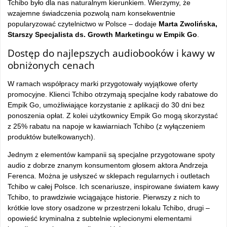
Tchibo było dla nas naturalnym kierunkiem. Wierzymy, że
wzajemne świadczenia pozwolą nam konsekwentnie
popularyzować czytelnictwo w Polsce – dodaje
Marta Zwolińska,
Starszy Specjalista ds. Growth Marketingu w Empik Go
.
Dostęp do najlepszych audiobooków i kawy w
obniżonych cenach
W ramach współpracy marki przygotowały wyjątkowe oferty
promocyjne. Klienci Tchibo otrzymają specjalne kody rabatowe do
Empik Go, umożliwiające korzystanie z aplikacji do 30 dni bez
ponoszenia opłat. Z kolei użytkownicy Empik Go mogą skorzystać
z 25% rabatu na napoje w kawiarniach Tchibo (z wyłączeniem
produktów butelkowanych).
Jednym z elementów kampanii są specjalne przygotowane spoty
audio z dobrze znanym konsumentom głosem aktora Andrzeja
Ferenca. Można je usłyszeć w sklepach regularnych i outletach
Tchibo w całej Polsce. Ich scenariusze, inspirowane światem kawy
Tchibo, to prawdziwie wciągające historie. Pierwszy z nich to
krótkie love story osadzone w przestrzeni lokalu Tchibo, drugi –
opowieść kryminalna z subtelnie wplecionymi elementami