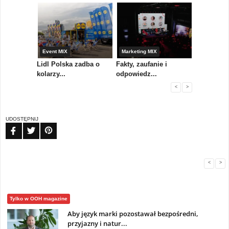
yny
Event MIX
Marketing MIX
Festiwal M
rum
Lidl Polska zadba o
Fakty, zaufanie i
Paweł Tka
..
kolarzy...
odpowiedz...
...
<
>
UDOSTĘPNIJ
FB
TW
PIN
<
>
Tylko w OOH magazine
Aby język marki pozostawał bezpośredni,
przyjazny i natur...