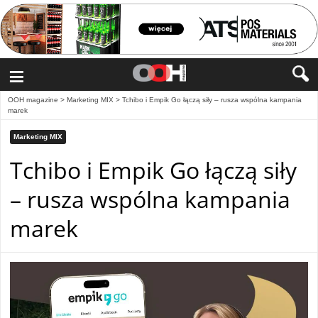
≡
OOH magazine
>
Marketing MIX
>
Tchibo i Empik Go łączą siły – rusza wspólna kampania
marek
Marketing MIX
Tchibo i Empik Go łączą siły
– rusza wspólna kampania
marek