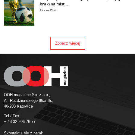
brak) na mist...
17 cze 2026
Zobacz więcej
OOH magazine Sp. z o.o.,
Al. Roździeńskiego 86a/IIIc,
40-203 Katowice
Tel / Fax:
+ 48 32 206 76 77
Skontaktuj się z nami: