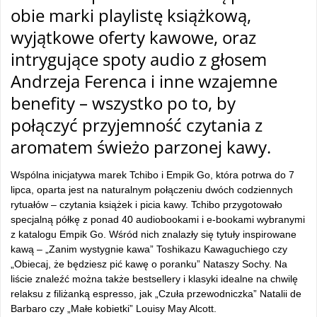
obie marki playlistę książkową,
wyjątkowe oferty kawowe, oraz
intrygujące spoty audio z głosem
Andrzeja Ferenca i inne wzajemne
benefity – wszystko po to, by
połączyć przyjemność czytania z
aromatem świeżo parzonej kawy.
Wspólna inicjatywa marek Tchibo i Empik Go, która potrwa do 7
lipca, oparta jest na naturalnym połączeniu dwóch codziennych
rytuałów – czytania książek i picia kawy. Tchibo przygotowało
specjalną półkę z ponad 40 audiobookami i e-bookami wybranymi
z katalogu Empik Go. Wśród nich znalazły się tytuły inspirowane
kawą – „Zanim wystygnie kawa” Toshikazu Kawaguchiego czy
„Obiecaj, że będziesz pić kawę o poranku” Nataszy Sochy. Na
liście znaleźć można także bestsellery i klasyki idealne na chwilę
relaksu z filiżanką espresso, jak „Czuła przewodniczka” Natalii de
Barbaro czy „Małe kobietki” Louisy May Alcott.