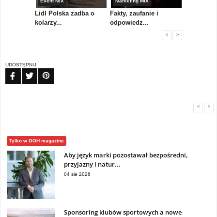
yny
Event MIX
Marketing MIX
Festiwal M
rum
Lidl Polska zadba o
Fakty, zaufanie i
Paweł Tka
..
kolarzy...
odpowiedz...
...
<
>
UDOSTĘPNIJ
FB
TW
PIN
<
>
Tylko w OOH magazine
Aby język marki pozostawał bezpośredni,
przyjazny i natur...
04 sie 2026
Sponsoring klubów sportowych a nowe