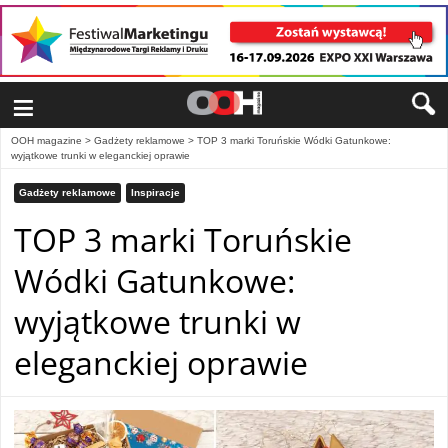
≡
OOH magazine
>
Gadżety reklamowe
>
TOP 3 marki Toruńskie Wódki Gatunkowe:
wyjątkowe trunki w eleganckiej oprawie
Gadżety reklamowe
Inspiracje
TOP 3 marki Toruńskie
Wódki Gatunkowe:
wyjątkowe trunki w
eleganckiej oprawie