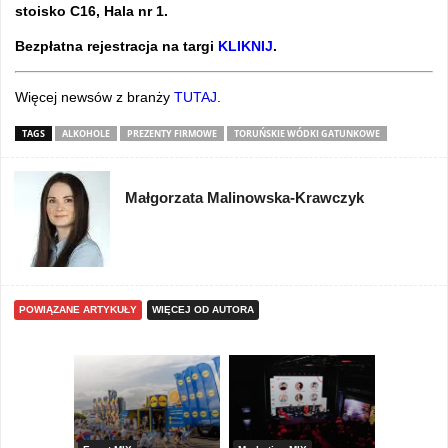
stoisko C16, Hala nr 1.
Bezpłatna rejestracja na targi
KLIKNIJ
.
Więcej newsów z branży
TUTAJ
.
TAGS
ALKOHOLE
PREZENTY FIRMOWE
TORUŃSKIE WÓDKI GATUNKOWE
Małgorzata Malinowska-Krawczyk
POWIĄZANE ARTYKUŁY
WIĘCEJ OD AUTORA