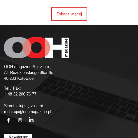
Zobacz więcej
OOH magazine Sp. z o.o.,
Al. Roździeńskiego 86a/IIIc,
40-203 Katowice
Tel / Fax:
+ 48 32 206 76 77
Skontaktuj się z nami:
redakcja@oohmagazine.pl
fb
ins
in
Newsletter