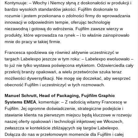
Kontynuuje: –
W
łochy i Niemcy słyną z doskonałości w produkcji i
bardzo wysokich standard
ów jako
ści. Fujifilm doskonale to
rozumie i jestem przekonana o zdolności firmy do wprowadzania
innowacji w odpowiednim tempie, oferując technologię
niezawodną i gotową do wdrożenia. Fujifilm zawsze wierzy w
produkty, kt
óre wprowadza na rynek
– i to w
łaśnie zainspirowało
mnie do pracy w takiej firmie.
Francesca spodziewa się r
ównie
ż aktywnie uczestniczyć w
targach Labelexpo jeszcze w tym roku: –
Labelexpo ewoluowa
ło
–
to ju
ż nie tylko wystawa poświęcona etykietom. Odzwierciedla cały
przekr
ój bran
ży opakowań, a wielu przetw
órców szuka teraz
mo
żliwości dywersyfikacji. Nie mogę się doczekać, aby wesprzeć
obecność Fujifilm i uczestniczyć w tych rozmowach.
Manuel Schrutt, Head of Packaging, Fujifilm Graphic
Systems EMEA
, komentuje: –
Z rado
ścią witamy Francescę w
Fujifilm. Jej ogromne doświadczenie, strategiczne podejście i
stawianie klienta na pierwszym miejscu będą kluczowe w rozwoju
naszej oferty opakowań i technologii inkjetowej we Włoszech,
zwłaszcza w kontekście zbliżających się targ
ów Labelexpo.
Do
łącza do nas w przełomowym momencie dla Fujifilm i całej