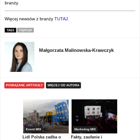
branży.
Więcej newsów z branży
TUTAJ
.
TAGS
FUJIFILM
Małgorzata Malinowska-Krawczyk
POWIĄZANE ARTYKUŁY
WIĘCEJ OD AUTORA
yny
Event MIX
Marketing MIX
Festiwal M
rum
Lidl Polska zadba o
Fakty, zaufanie i
Paweł Tka