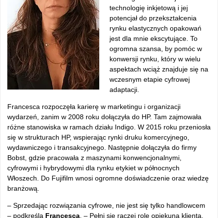
technologię inkjetową i jej
potencjał do przekształcenia
rynku elastycznych opakowań
jest dla mnie ekscytujące. To
ogromna szansa, by pom
óc w
konwersji rynku, który w wielu
aspektach wci
ąż znajduje się na
wczesnym etapie cyfrowej
adaptacji.
Francesca rozpoczęła karierę w marketingu i organizacji
wydarzeń, zanim w 2008 roku dołączyła do HP. Tam zajmowała
r
ó
żne stanowiska w ramach działu Indigo. W 2015 roku przeniosła
się w strukturach HP, wspierając rynki druku komercyjnego,
wydawniczego i transakcyjnego. Następnie dołączyła do firmy
Bobst, gdzie pracowała z maszynami konwencjonalnymi,
cyfrowymi i hybrydowymi dla rynku etykiet w p
ó
łnocnych
Włoszech. Do Fujifilm wnosi ogromne doświadczenie oraz wiedzę
branżową.
– Sprzedaj
ąc rozwiązania cyfrowe, nie jest się tylko handlowcem
– podkre
śla
Francesca
.
– Pe
łni się raczej rolę opiekuna klienta,