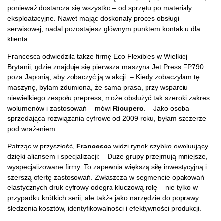
ponieważ dostarcza się wszystko
– od sprz
ętu po materiały
eksploatacyjne. Nawet mając doskonały proces obsługi
serwisowej, nadal pozostajesz gł
ównym punktem kontaktu dla
klienta.
Francesca odwiedzi
ła także firmę Eco Flexibles w Wielkiej
Brytanii, gdzie znajduje się pierwsza maszyna Jet Press FP790
poza Japonią, aby zobaczyć ją w akcji. –
Kiedy zobaczy
łam tę
maszynę, byłam zdumiona, że sama prasa, przy wsparciu
niewielkiego zespołu prepress, może obsłużyć tak szeroki zakres
wolumen
ów i zastosowa
ń
– m
ówi
Ricupero
.
– Jako osoba
sprzedaj
ąca rozwiązania cyfrowe od 2009 roku, byłam szczerze
pod wrażeniem.
Patrząc w przyszłość,
Francesca
widzi rynek szybko ewoluujący
dzięki aliansem i specjalizacji: –
Du
że grupy przejmują mniejsze,
wyspecjalizowane firmy. To zapewnia większą siłę inwestycyjną i
szerszą ofertę zastosowań. Zwłaszcza w segmencie opakowań
elastycznych druk cyfrowy odegra kluczową rolę
– nie tylko w
przypadku kr
ótkich serii, ale tak
że jako narzędzie do poprawy
śledzenia koszt
ów, identyfikowalno
ści i efektywności produkcji.