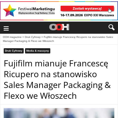
≡
OOH magazine
>
Druk Cyfrowy
>
Fujifilm mianuje Francescę Ricupero na stanowisko Sales
Manager Packaging & Flexo we Włoszech
Druk Cyfrowy
Media & maszyny
Fujifilm mianuje Francescę
Ricupero na stanowisko
Sales Manager Packaging &
Flexo we Włoszech