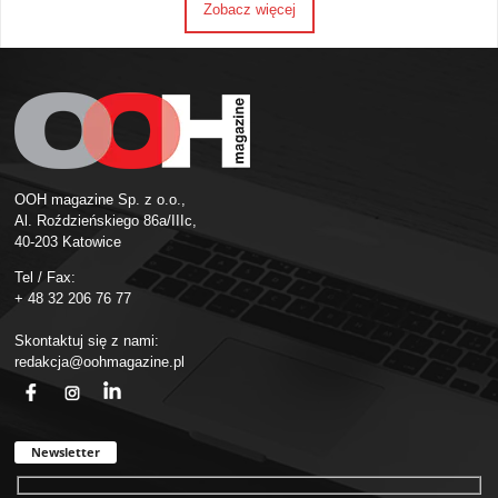
Zobacz więcej
OOH magazine Sp. z o.o.,
Al. Roździeńskiego 86a/IIIc,
40-203 Katowice
Tel / Fax:
+ 48 32 206 76 77
Skontaktuj się z nami:
redakcja@oohmagazine.pl
fb
ins
in
Newsletter