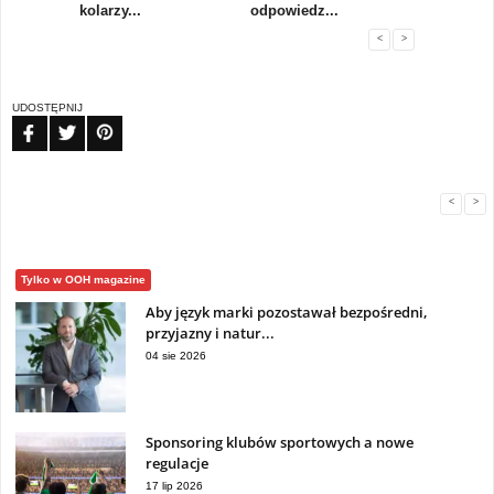
..
kolarzy...
odpowiedz...
...
<
>
UDOSTĘPNIJ
FB
TW
PIN
<
>
Tylko w OOH magazine
Aby język marki pozostawał bezpośredni,
przyjazny i natur...
04 sie 2026
Sponsoring klubów sportowych a nowe
regulacje
17 lip 2026