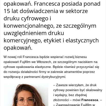
opakowań. Francesca posiada ponad
15 lat doświadczenia w sektorze
druku cyfrowego i
konwencjonalnego, ze szczeg
ólnym
uwzgl
ędnieniem druku
komercyjnego, etykiet i elastycznych
opakowań.
W nowej roli Francesca będzie wspierać rozw
ój biznesu
opakowa
ń Fujifilm we Włoszech, ze szczeg
ólnym naciskiem na
cyfrowe opakowania elastyczne. B
ędzie r
ównie
ż przyczyniać się
do rozwoju działalności firmy w zakresie atrament
ów poprzez
wspó
łpracę z partnerami dystrybucyjnymi.
– Zawsze wierzy
łam, że druk
cyfrowy powinien być skalowalny
i wydajny, bez zbędnej
złożoności
– m
ówi
Francesca
.
–
– Zaanga
żowanie Fujifilm w