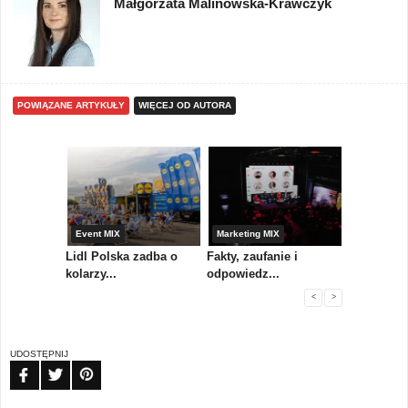
Małgorzata Malinowska-Krawczyk
POWIĄZANE ARTYKUŁY
WIĘCEJ OD AUTORA
yny
Event MIX
Marketing MIX
Festiwal M
rum
Lidl Polska zadba o
Fakty, zaufanie i
Paweł Tka
..
kolarzy...
odpowiedz...
...
<
>
UDOSTĘPNIJ
FB
TW
PIN