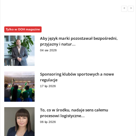
<
>
Tylko w OOH magazine
Aby język marki pozostawał bezpośredni,
przyjazny i natur...
04 sie 2026
Sponsoring klubów sportowych a nowe
regulacje
17 lip 2026
To, co w środku, nadaje sens całemu
procesowi logistyczne...
06 lip 2026