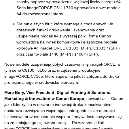
zasoby poprzez wprowadzenie większej liczby sprzętu A4.
Seria imageFORCE C611 i 710 wprowadza nowe modele
A4 do rozszerzonej oferty.
Dla mniejszych biur, kt
óre wymagaj
ą codziennych lub
doraźnych funkcji drukowania i skanowania oraz
uzupełnienia modeli A4 z wyższej p
ó
łki, firma Canon
wprowadziła na rynek kompaktowe i elastyczne modele
kolorowe A4 imageFORCE C1333 (MFP), C1333P (SFP)
oraz czarno-białe 1440 (MFP)
i 1400P (SFP).
Nowe modele uzupełniają dotychczasową linię imageFORCE, w
tym serie C5100
i 6100 oraz urządzenie produkcyjne
imageFORCE C7165, kt
óre zapewnia jako
ść zbliżoną do druku
profesjonalnego w środowisku biurowym.
Marc Bory, Vice President, Digital Printing & Solutions,
Marketing & Innovation w Canon Europe
, powiedział: –
Canon
jako lider rynku w obszarze innowacji druku konsekwentnie
dostarcza rozwi
ązania wspierające inteligentniejsze operacje
biznesowe oraz nieustannie wspiera firmy w dostosowywaniu się
do zmieniającego się świata pracy.
– Rozszerzenie linii
imageFORCE jest potwierdzeniem naszego zaanga
żowania
–