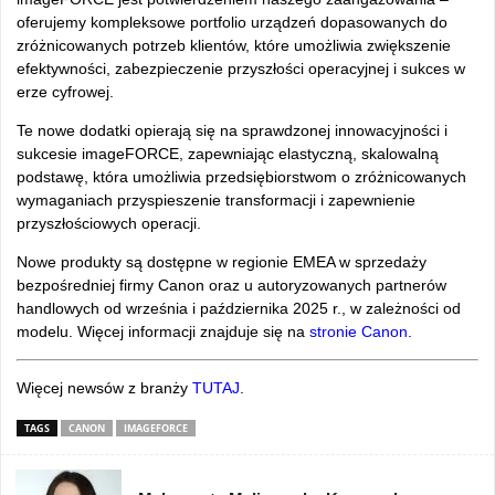
oferujemy kompleksowe portfolio urządzeń dopasowanych do
zr
ó
żnicowanych potrzeb klient
ów, które umo
żliwia zwiększenie
efektywności, zabezpieczenie przyszłości operacyjnej i sukces w
erze cyfrowej.
Te nowe dodatki opierają się na sprawdzonej innowacyjności i
sukcesie imageFORCE, zapewniając elastyczną, skalowalną
podstawę, kt
óra umo
żliwia przedsiębiorstwom o zr
ó
żnicowanych
wymaganiach przyspieszenie transformacji
i zapewnienie
przyszłościowych operacji.
Nowe produkty są dostępne w regionie EMEA w sprzedaży
bezpośredniej firmy Canon oraz u autoryzowanych partner
ów
handlowych od wrze
śnia i października 2025 r., w zależności od
modelu. Więcej informacji znajduje się na
stronie Canon
.
Więcej newsów z branży
TUTAJ
.
TAGS
CANON
IMAGEFORCE