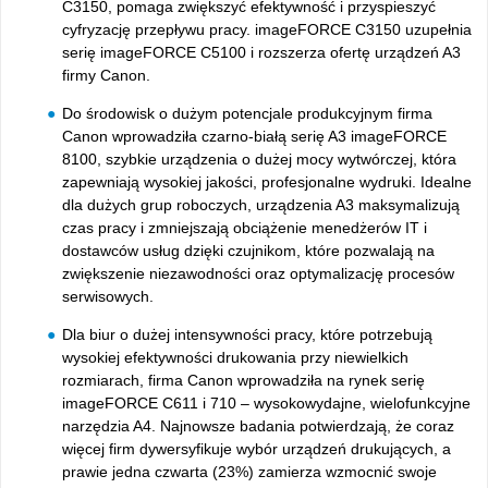
C3150, pomaga zwiększyć efektywność i przyspieszyć
cyfryzację przepływu pracy. imageFORCE C3150 uzupełnia
serię imageFORCE C5100 i rozszerza ofertę urządzeń A3
firmy Canon.
Do
środowisk o dużym potencjale produkcyjnym firma
Canon wprowadziła czarno-białą serię A3 imageFORCE
8100, szybkie urządzenia o dużej mocy wytw
órczej, która
zapewniaj
ą wysokiej jakości, profesjonalne wydruki. Idealne
dla dużych grup roboczych, urządzenia A3 maksymalizują
czas pracy i zmniejszają obciążenie menedżer
ów IT i
dostawców us
ług dzięki czujnikom, kt
óre pozwalaj
ą na
zwiększenie niezawodności oraz optymalizację proces
ów
serwisowych.
Dla biur o du
żej intensywności pracy, kt
óre potrzebuj
ą
wysokiej efektywności drukowania przy niewielkich
rozmiarach, firma Canon wprowadziła na rynek serię
imageFORCE C611 i 710
– wysokowydajne, wielofunkcyjne
narz
ędzia A4. Najnowsze badania potwierdzają, że coraz
więcej firm dywersyfikuje wyb
ór urz
ądzeń drukujących, a
prawie jedna czwarta (23%) zamierza wzmocnić swoje