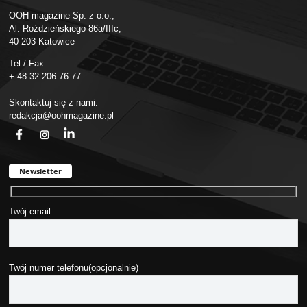
OOH magazine Sp. z o.o.,
Al. Roździeńskiego 86a/IIIc,
40-203 Katowice
Tel / Fax:
+ 48 32 206 76 77
Skontaktuj się z nami:
redakcja@oohmagazine.pl
fb
ins
in
Newsletter
Twój email
Twój numer telefonu(opcjonalnie)