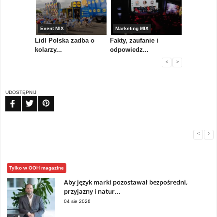
yny
Event MIX
Marketing MIX
Festiwal M
rum
Lidl Polska zadba o
Fakty, zaufanie i
Paweł Tka
..
kolarzy...
odpowiedz...
...
<
>
UDOSTĘPNIJ
FB
TW
PIN
<
>
Tylko w OOH magazine
Aby język marki pozostawał bezpośredni,
przyjazny i natur...
04 sie 2026