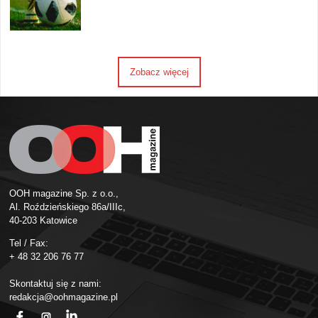
Zobacz więcej
OOH magazine Sp. z o.o.,
Al. Roździeńskiego 86a/IIIc,
40-203 Katowice
Tel / Fax:
+ 48 32 206 76 77
Skontaktuj się z nami:
redakcja@oohmagazine.pl
fb
ins
in