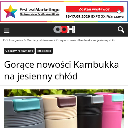
≡
OOH magazine
>
Gadżety reklamowe
>
Gorące nowości Kambukka na jesienny chłód
Gadżety reklamowe
Inspiracje
Gorące nowości Kambukka
na jesienny chłód