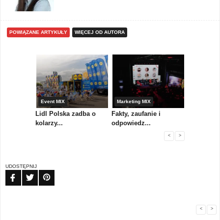
POWIĄZANE ARTYKUŁY
WIĘCEJ OD AUTORA
yny
Event MIX
Marketing MIX
Festiwal M
rum
Lidl Polska zadba o
Fakty, zaufanie i
Paweł Tka
..
kolarzy...
odpowiedz...
...
<
>
UDOSTĘPNIJ
FB
TW
PIN
<
>