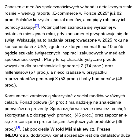
Znaczenie mediów społecznościowych w handlu detalicznym stale
rośnie – według raportu „E-commerce w Polsce 2025” już 82
proc. Polaków korzysta z social mediów, a co piąty robi przy ich
[2]
pomocy zakupy
. Potencjał ten zaznacza się wyraźniej w
ostatnich miesiącach roku, gdy konsumenci przygotowują się do
świąt. Wskazują na to badania przeprowadzone w 2025 roku na
konsumentach z USA, zgodnie z którymi niemal 6 na 10 osób
będzie szukało świątecznych inspiracji zakupowych w mediach
społecznościowych. Plany te są charakterystyczne przede
wszystkim dla przedstawicieli generacji Z (74 proc.) oraz
millenialsów (67 proc.), a nieco rzadsze w przypadku
reprezentantów generacji X (53 proc.) i baby boomersów (48
proc.).
Konsumenci zamierzają skorzystać z social mediów w różnych
celach. Ponad połowa (54 proc.) ma nadzieję na znalezienie
pomysłów na prezenty. Spora część wskazuje również na chęć
skorzystania z dostępnych promocji (46 proc.) oraz zapoznanie
się z recenzjami i prezentacjami świątecznych produktów (36
[3]
proc.)
. Jak podkreśla
Witold Miśniakiewicz, Prezes
INEOGroup
, dodatkowy kanał sprzedaży jest dla detalistów dużą