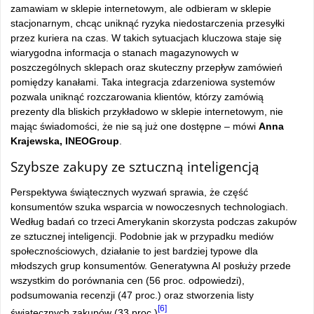
zamawiam w sklepie internetowym, ale odbieram w sklepie
stacjonarnym, chcąc uniknąć ryzyka niedostarczenia przesyłki
przez kuriera na czas. W takich sytuacjach kluczowa staje się
wiarygodna informacja o stanach magazynowych w
poszczególnych sklepach oraz skuteczny przepływ zamówień
pomiędzy kanałami. Taka integracja zdarzeniowa systemów
pozwala uniknąć rozczarowania klientów, którzy zamówią
prezenty dla bliskich przykładowo w sklepie internetowym, nie
mając świadomości, że nie są już one dostępne – mówi
Anna
Krajewska, INEOGroup
.
Szybsze zakupy ze sztuczną inteligencją
Perspektywa świątecznych wyzwań sprawia, że część
konsumentów szuka wsparcia w nowoczesnych technologiach.
Według badań co trzeci Amerykanin skorzysta podczas zakupów
ze sztucznej inteligencji. Podobnie jak w przypadku mediów
społecznościowych, działanie to jest bardziej typowe dla
młodszych grup konsumentów. Generatywna AI posłuży przede
wszystkim do porównania cen (56 proc. odpowiedzi),
podsumowania recenzji (47 proc.) oraz stworzenia listy
[6]
świątecznych zakupów (33 proc.)
.