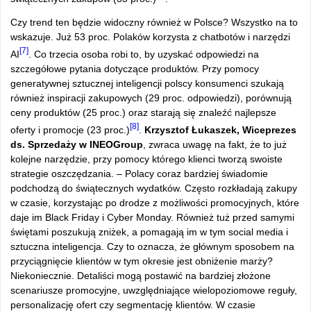
Czy trend ten będzie widoczny również w Polsce? Wszystko na to
wskazuje. Już 53 proc. Polaków korzysta z chatbotów i narzędzi
[7]
AI
. Co trzecia osoba robi to, by uzyskać odpowiedzi na
szczegółowe pytania dotyczące produktów. Przy pomocy
generatywnej sztucznej inteligencji polscy konsumenci szukają
również inspiracji zakupowych (29 proc. odpowiedzi), porównują
ceny produktów (25 proc.) oraz starają się znaleźć najlepsze
[8]
oferty i promocje (23 proc.)
.
Krzysztof Łukaszek, Wiceprezes
ds. Sprzedaży w INEOGroup
, zwraca uwagę na fakt, że to już
kolejne narzędzie, przy pomocy którego klienci tworzą swoiste
strategie oszczędzania. – Polacy coraz bardziej świadomie
podchodzą do świątecznych wydatków. Często rozkładają zakupy
w czasie, korzystając po drodze z możliwości promocyjnych, które
daje im Black Friday i Cyber Monday. Również tuż przed samymi
świętami poszukują zniżek, a pomagają im w tym social media i
sztuczna inteligencja. Czy to oznacza, że głównym sposobem na
przyciągnięcie klientów w tym okresie jest obniżenie marży?
Niekoniecznie. Detaliści mogą postawić na bardziej złożone
scenariusze promocyjne, uwzględniające wielopoziomowe reguły,
personalizację ofert czy segmentację klientów. W czasie