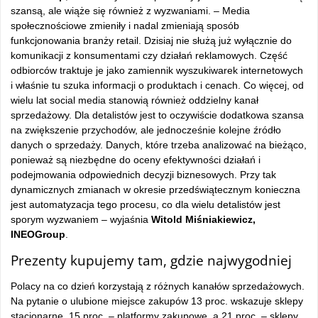
szansą, ale wiąże się również z wyzwaniami. – Media
społecznościowe zmieniły i nadal zmieniają sposób
funkcjonowania branży retail. Dzisiaj nie służą już wyłącznie do
komunikacji z konsumentami czy działań reklamowych. Część
odbiorców traktuje je jako zamiennik wyszukiwarek internetowych
i właśnie tu szuka informacji o produktach i cenach. Co więcej, od
wielu lat social media stanowią również oddzielny kanał
sprzedażowy. Dla detalistów jest to oczywiście dodatkowa szansa
na zwiększenie przychodów, ale jednocześnie kolejne źródło
danych o sprzedaży. Danych, które trzeba analizować na bieżąco,
ponieważ są niezbędne do oceny efektywności działań i
podejmowania odpowiednich decyzji biznesowych. Przy tak
dynamicznych zmianach w okresie przedświątecznym konieczna
jest automatyzacja tego procesu, co dla wielu detalistów jest
sporym wyzwaniem – wyjaśnia
Witold Miśniakiewicz,
INEOGroup
.
Prezenty kupujemy tam, gdzie najwygodniej
Polacy na co dzień korzystają z różnych kanałów sprzedażowych.
Na pytanie o ulubione miejsce zakupów 13 proc. wskazuje sklepy
stacjonarne, 15 proc. – platformy zakupowe, a 21 proc. – sklepy