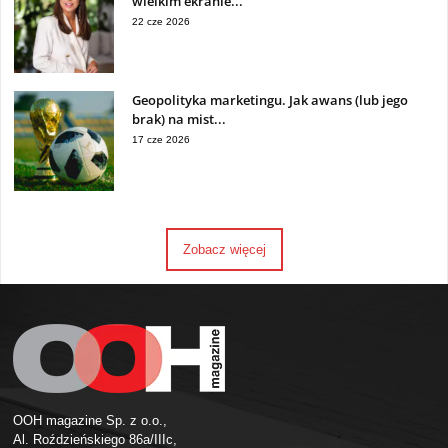
wielkim ekranie...
22 cze 2026
Geopolityka marketingu. Jak awans (lub jego
brak) na mist...
17 cze 2026
Zobacz więcej
OOH magazine Sp. z o.o.,
Al. Roździeńskiego 86a/IIIc,