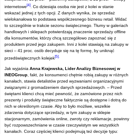
[4]
internetowe
. Co dziesiąta osoba nie jest z kolei w stanie
wskazać jednej z tych opcji. Z danych wynika, że sprzedaż
wielokanałowa to podstawa współczesnego biznesu retail. Widać
to szczególnie w trakcie sezonu świątecznego. Tłumy w galeriach
handlowych i sklepach potwierdzają znaczenie sprzedaży offline
dla konsumentów, którzy chcą szczegółowo zapoznać się z
produktem przed jego zakupem. Inni z kolei stawiają na zakupy w
sieci – 41 proc. osób decyduje się na tę formę, by uniknąć
[5].
przedświątecznych kolejek
Jak wyjaśnia
Anna Krajewska, Lider Analizy Biznesowej w
INEOGroup
, fakt, że konsumenci chętnie robią zakupy w różnych
kanałach, stawia detalistów przed wyzwaniami organizacyjnymi
związanymi z gromadzeniem danych sprzedażowych. – Przed
świętami klienci chcą mieć pewność, że zamówione przez nich
prezenty i produkty świąteczne faktycznie są dostępne i dotrą do
nich w określonym czasie. Aby to było możliwe, wszelkie
zdarzenia dotyczące sprzedaży, w tym zakupy w sklepie
stacjonarnym, zamówienia online, zwroty czy reklamacje, powinny
być rozpowszechniane w czasie rzeczywistym we wszystkich
kanałach. Coraz częściej klienci podejmują też decyzje typu: