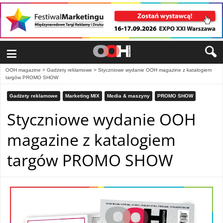
≡
OOH magazine
>
Gadżety reklamowe
>
Styczniowe wydanie OOH magazine z katalogiem
targów PROMO SHOW
Gadżety reklamowe
Marketing MIX
Media & maszyny
PROMO SHOW
Styczniowe wydanie OOH
magazine z katalogiem
targów PROMO SHOW