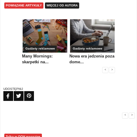
POWIĄZANE ARTYKUŁY
WIĘCEJ OD AUTORA
Gadżety reklamowe
Gadżety reklamowe
Marketing 
koły,
Many Mornings:
Nowa era jedzenia poza
IAB Polska
skarpetki na...
dome...
przewo...
<
>
UDOSTĘPNIJ
FB
TW
PIN
<
>
Tylko w OOH magazine