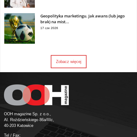
Geopolityka marketingu. Jak awans (lub jego
brak) na mist...
17 cze 2026
Zobacz więcej
OOH magazine Sp. z o.o.,
Al. Roździeńskiego 86a/IIIc,
40-203 Katowice
Tel / Fax: