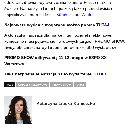
edukacji, zdrowia i wyrównywania szans w Polsce oraz na
świecie. Na naszych łamach goszczą także przedstawiciele
największych marek i firm –
Kärcher
oraz
Wedel
.
Najnowsze wydanie magazynu można pobrać
TUTAJ
.
A kto szuka inspiracji dla marketingu i poligrafii reklamowej
koniecznie musi pojawić się na lutowych targach PROMO SHOW.
Swoją obecność na wydarzeniu potwierdziło 300 wystawców.
PROMO SHOW odbywa się 11-12 lutego w EXPO XXI
Warszawa.
Trwa bezpłatna rejestracja na to wydarzenie
TUTAJ
.
TAGS
GADŻETY REKLAMOWE
PROMO SHOW
TARGI
Katarzyna Lipska-Konieczko