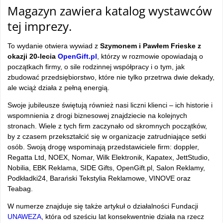
Magazyn zawiera katalog wystawców
tej imprezy.
To wydanie otwiera wywiad z
Szymonem i Pawłem Frieske z
okazji 20-lecia
OpenGift.pl
, którzy w rozmowie opowiadają o
początkach firmy, o sile rodzinnej współpracy i o tym, jak
zbudować przedsiębiorstwo, które nie tylko przetrwa dwie dekady,
ale wciąż działa z pełną energią.
Swoje jubileusze świętują również nasi liczni klienci – ich historie i
wspomnienia z drogi biznesowej znajdziecie na kolejnych
stronach. Wiele z tych firm zaczynało od skromnych początków,
by z czasem przekształcić się w organizacje zatrudniające setki
osób. Swoją drogę wspominają przedstawiciele firm:
doppler,
Regatta Ltd, NOEX, Nomar, Wilk Elektronik, Kapatex, JettStudio,
Nobilia, EBK Reklama, SIDE Gifts, OpenGift.pl, Salon Reklamy,
Podkładki24, Barański Tekstylia Reklamowe, VINOVE oraz
Teabag.
W numerze znajduje się także artykuł o działalności Fundacji
UNAWEZA
, która od sześciu lat konsekwentnie działa na rzecz