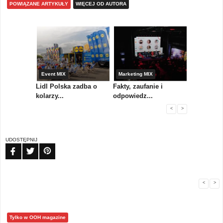
POWIĄZANE ARTYKUŁY
WIĘCEJ OD AUTORA
yny
Event MIX
Marketing MIX
Festiwal M
rum
Lidl Polska zadba o
Fakty, zaufanie i
Paweł Tka
..
kolarzy...
odpowiedz...
...
<
>
UDOSTĘPNIJ
FB
TW
PIN
<
>
Tylko w OOH magazine