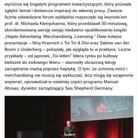
wyróżnia się bogatym programem towarzyszącym, który pozwala
zgłębić temat i dostarcza inspiracji do własnej pracy. Zawsze
licznie odwiedzane forum wykładów rozpoczęło się keynote’em
prof. dr. Michaela Kleinjohanna, który przedstawił 30-minutową,
skondensowaną wersję swojej niedawno opublikowanej książki
„Haptic Advertising. Merchandising. Licensing.” Dwie kolejne
prezentacje – Niny Krannich z Toi Toi & Dixi oraz Sabine van der
Boom z Underberg – pokazały, jak wygląda to w praktyce. Liczne
przykłady – od japonek „Toi-letten” lidera rynku po kultowy
kieliszek do ziołowego likieru – stanowiły obrazową lekcję
zarządzania marką poprzez haptykę. O tym, że ochrona mórz i
merchandising nie muszą się wykluczać, lecz mogą się wzajemnie
wspierać, opowiedział w ostatniej części programu Manuel
Abraas, dyrektor zarządzający Sea Shepherd Germany.