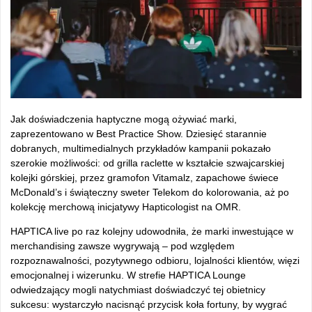
Jak doświadczenia haptyczne mogą ożywiać marki,
zaprezentowano w Best Practice Show. Dziesięć starannie
dobranych, multimedialnych przykładów kampanii pokazało
szerokie możliwości: od grilla raclette w kształcie szwajcarskiej
kolejki górskiej, przez gramofon Vitamalz, zapachowe świece
McDonald’s i świąteczny sweter Telekom do kolorowania, aż po
kolekcję merchową inicjatywy Hapticologist na OMR.
HAPTICA live po raz kolejny udowodniła, że marki inwestujące w
merchandising zawsze wygrywają – pod względem
rozpoznawalności, pozytywnego odbioru, lojalności klientów, więzi
emocjonalnej i wizerunku. W strefie HAPTICA Lounge
odwiedzający mogli natychmiast doświadczyć tej obietnicy
sukcesu: wystarczyło nacisnąć przycisk koła fortuny, by wygrać