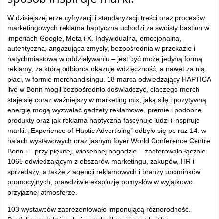
W dzisiejszej erze cyfryzacji i standaryzacji treści oraz procesów
marketingowych reklama haptyczna uchodzi za swoisty bastion w
imperiach Google, Meta i X. Indywidualna, emocjonalna,
autentyczna, angażująca zmysły, bezpośrednia w przekazie i
natychmiastowa w oddziaływaniu – jest być może jedyną formą
reklamy, za którą odbiorca okazuje wdzięczność, a nawet za nią
płaci, w formie merchandisingu. 18 marca odwiedzający HAPTICA
live w Bonn mogli bezpośrednio doświadczyć, dlaczego merch
staje się coraz ważniejszy w marketing mix, jaką siłę i pozytywną
energię mogą wyzwalać gadżety reklamowe, premie i podobne
produkty oraz jak reklama haptyczna fascynuje ludzi i inspiruje
marki. „Experience of Haptic Advertising” odbyło się po raz 14. w
halach wystawowych oraz jasnym foyer World Conference Centre
Bonn i – przy pięknej, wiosennej pogodzie – zaoferowało łącznie
1065 odwiedzającym z obszarów marketingu, zakupów, HR i
sprzedaży, a także z agencji reklamowych i branży upominków
promocyjnych, prawdziwie eksplozję pomysłów w wyjątkowo
przyjaznej atmosferze.
103 wystawców zaprezentowało imponującą różnorodność.