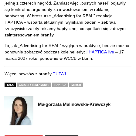
jedną z czterech nagród. Zamiast więc „pustych haseł” pojawiły
się konkretne argumenty za inwestowaniem w reklamę
haptyczną. W broszurze „Advertising for REAL” redakcja
HAPTICA – wsparta aktualnymi wynikami badań – zebrała
rzeczywiste zalety reklamy haptycznej, co spotkało się z dużym
zainteresowaniem branży.
To, jak „Advertising for REAL” wygląda w praktyce, będzie można
ponownie zobaczyć podczas kolejnej edycji
HAPTICA live
– 17
marca 2027 roku, ponownie w WCCB w Bonn.
Więcej newsów z branży
TUTAJ
.
TAGS
GADŻETY REKLAMOWE
HAPTICA
MERCH
Małgorzata Malinowska-Krawczyk