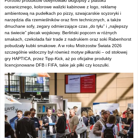
Portfolio produktów obejmowało długopisy z plastiku
oceanicznego, kolorowe walizki kabinowe z logo, reklamę
ambientową na pudełkach po pizzy, szwajcarskie scyzoryki i
narzędzia dla rzemieślników oraz firm technicznych, a także
dmuchane sofy, zegary odmierzające czas „do tyłu” i „najlepszy
na świecie” plecak wojskowy. Berliński popcorn w różnych
smakach, czekolada fair trade z nadrukiem oraz soki Rabenhorst
pobudzały kubki smakowe. A w roku Mistrzostw Świata 2026
szczególnie widoczny był również motyw piłkarski – od stołowej
gry HAPTICA, przez Tipp-Kick, aż po oficjalne produkty
licencjonowane DFB i FIFA, takie jak piłki czy koszulki.