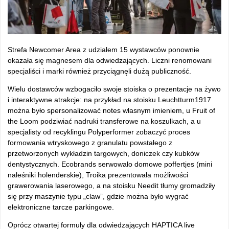
Strefa Newcomer Area z udziałem 15 wystawców ponownie
okazała się magnesem dla odwiedzających. Liczni renomowani
specjaliści i marki również przyciągnęli dużą publiczność.
Wielu dostawców wzbogaciło swoje stoiska o prezentacje na żywo
i interaktywne atrakcje: na przykład na stoisku Leuchtturm1917
można było spersonalizować notes własnym imieniem, u Fruit of
the Loom podziwiać nadruki transferowe na koszulkach, a u
specjalisty od recyklingu Polyperformer zobaczyć proces
formowania wtryskowego z granulatu powstałego z
przetworzonych wykładzin targowych, doniczek czy kubków
dentystycznych. Ecobrands serwowało domowe poffertjes (mini
naleśniki holenderskie), Troika prezentowała możliwości
grawerowania laserowego, a na stoisku Needit tłumy gromadziły
się przy maszynie typu „claw”, gdzie można było wygrać
elektroniczne tarcze parkingowe.
Oprócz otwartej formuły dla odwiedzających HAPTICA live