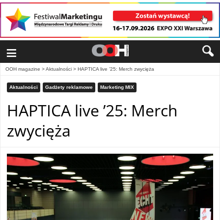
≡
OOH magazine
>
Aktualności
>
HAPTICA live ’25: Merch zwycięża
Aktualności
Gadżety reklamowe
Marketing MIX
HAPTICA live ’25: Merch
zwycięża