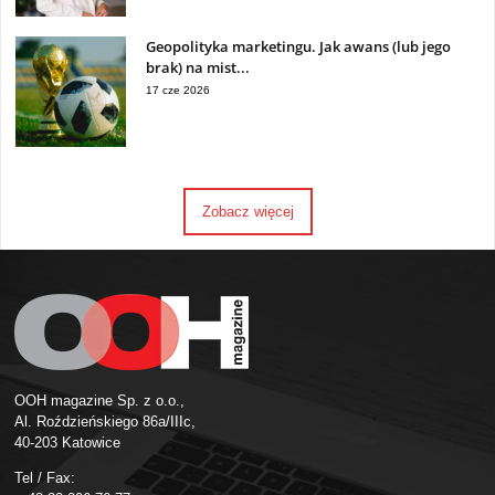
Geopolityka marketingu. Jak awans (lub jego
brak) na mist...
17 cze 2026
Zobacz więcej
OOH magazine Sp. z o.o.,
Al. Roździeńskiego 86a/IIIc,
40-203 Katowice
Tel / Fax: