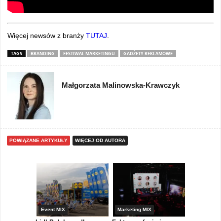
Więcej newsów z branży
TUTAJ
.
TAGS
BRANDING
FESTIWAL MARKETINGU
GADŻETY REKLAMOWE
Małgorzata Malinowska-Krawczyk
POWIĄZANE ARTYKUŁY
WIĘCEJ OD AUTORA
yny
Event MIX
Marketing MIX
Festiwal M