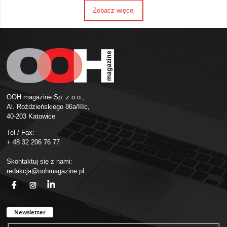
Zobacz więcej
OOH magazine Sp. z o.o.,
Al. Roździeńskiego 86a/IIIc,
40-203 Katowice
Tel / Fax:
+ 48 32 206 76 77
Skontaktuj się z nami:
redakcja@oohmagazine.pl
fb
ins
in
Newsletter