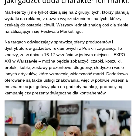
jaki gadżet odda charakter ich marki.
Marketerzy (i nie tylko) dzielą się na 2 grupy: tych, którzy planują
wydatki na reklamę z dużym wyprzedzeniem i na tych, którzy
czekają do ostatniej chwili. Wszyscy jednak znajdą coś dla siebie
na zbliżającym się Festiwalu Marketingu.
Na targach odwiedzający sprawdzą oferty producentów i
dystrybutorów gadżetów reklamowych z Polski i zagranicy. To
znaczy, że w dniach 16-17 września w jednym miejscu – EXPO
XXI w Warszawie – można będzie zobaczyć: czapki, koszulki,
breloki, kubki, zestawy prezentowe, długopisy, słodycze i wiele
innych artykułów, które wzmocnią widoczność marki. Dodatkowo
oferowane są także usługi znakowania, więc w połowie września
można mieć już gotowy plan na gadżety na akcję promocyjną,
kampanię czy prezenty świąteczne dla kontrahentów.