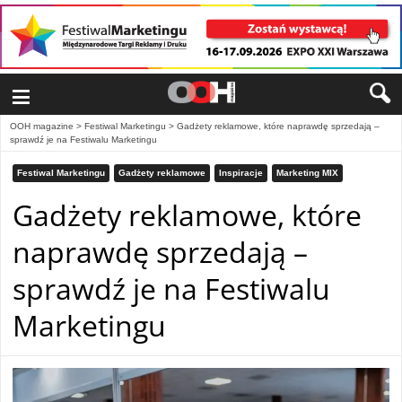
≡
OOH magazine
>
Festiwal Marketingu
>
Gadżety reklamowe, które naprawdę sprzedają –
sprawdź je na Festiwalu Marketingu
Festiwal Marketingu
Gadżety reklamowe
Inspiracje
Marketing MIX
Gadżety reklamowe, które
naprawdę sprzedają –
sprawdź je na Festiwalu
Marketingu