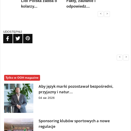
rum
Lidl Polska zadba o
Fakty, zaufanie i
Paweł Tka
..
kolarzy...
odpowiedz...
...
<
>
UDOSTĘPNIJ
FB
TW
PIN
<
>
Tylko w OOH magazine
Aby język marki pozostawał bezpośredni,
przyjazny i natur...
04 sie 2026
Sponsoring klubów sportowych a nowe
regulacje