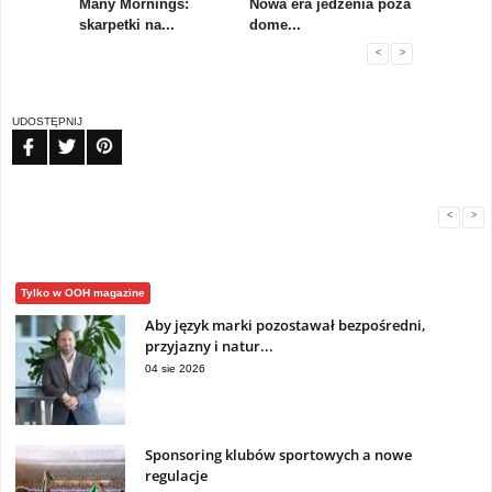
koły,
Many Mornings:
Nowa era jedzenia poza
IAB Polska
skarpetki na...
dome...
przewo...
<
>
UDOSTĘPNIJ
FB
TW
PIN
<
>
Tylko w OOH magazine
Aby język marki pozostawał bezpośredni,
przyjazny i natur...
04 sie 2026
Sponsoring klubów sportowych a nowe
regulacje