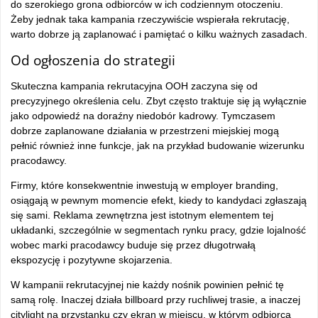
do szerokiego grona odbiorców w ich codziennym otoczeniu.
Żeby jednak taka kampania rzeczywiście wspierała rekrutację,
warto dobrze ją zaplanować i pamiętać o kilku ważnych zasadach.
Od ogłoszenia do strategii
Skuteczna kampania rekrutacyjna OOH zaczyna się od
precyzyjnego określenia celu. Zbyt często traktuje się ją wyłącznie
jako odpowiedź na doraźny niedobór kadrowy. Tymczasem
dobrze zaplanowane działania w przestrzeni miejskiej mogą
pełnić również inne funkcje, jak na przykład budowanie wizerunku
pracodawcy.
Firmy, które konsekwentnie inwestują w employer branding,
osiągają w pewnym momencie efekt, kiedy to kandydaci zgłaszają
się sami. Reklama zewnętrzna jest istotnym elementem tej
układanki, szczególnie w segmentach rynku pracy, gdzie lojalność
wobec marki pracodawcy buduje się przez długotrwałą
ekspozycję i pozytywne skojarzenia.
W kampanii rekrutacyjnej nie każdy nośnik powinien pełnić tę
samą rolę. Inaczej działa billboard przy ruchliwej trasie, a inaczej
citylight na przystanku czy ekran w miejscu, w którym odbiorca