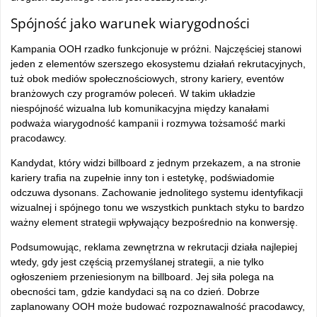
Spójność jako warunek wiarygodności
Kampania OOH rzadko funkcjonuje w próżni. Najczęściej stanowi
jeden z elementów szerszego ekosystemu działań rekrutacyjnych,
tuż obok mediów społecznościowych, strony kariery, eventów
branżowych czy programów poleceń. W takim układzie
niespójność wizualna lub komunikacyjna między kanałami
podważa wiarygodność kampanii i rozmywa tożsamość marki
pracodawcy.
Kandydat, który widzi billboard z jednym przekazem, a na stronie
kariery trafia na zupełnie inny ton i estetykę, podświadomie
odczuwa dysonans. Zachowanie jednolitego systemu identyfikacji
wizualnej i spójnego tonu we wszystkich punktach styku to bardzo
ważny element strategii wpływający bezpośrednio na konwersję.
Podsumowując, reklama zewnętrzna w rekrutacji działa najlepiej
wtedy, gdy jest częścią przemyślanej strategii, a nie tylko
ogłoszeniem przeniesionym na billboard. Jej siła polega na
obecności tam, gdzie kandydaci są na co dzień. Dobrze
zaplanowany OOH może budować rozpoznawalność pracodawcy,