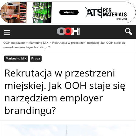
≡
OOH magazine
>
Marketing MIX
>
Rekrutacja w przestrzeni miejskiej. Jak OOH staje się
narzędziem employer brandingu?
Marketing MIX
Praca
Rekrutacja w przestrzeni
miejskiej. Jak OOH staje się
narzędziem employer
brandingu?