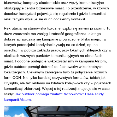
biurowców, kampusy akademickie oraz węzły komunikacyjne
obsługujące centra biznesowe miast. To przestrzenie, w których
docelowi kandydaci pojawiają się regularnie i gdzie komunikat
rekrutacyjny wpisuje się w ich codzienny kontekst.
Rekrutacja na stanowiska fizyczne rządzi się innymi prawami. Tu
duże znaczenie ma zasięg i trafność geograficzna, dlatego
dobrze sprawdzają się kampanie prowadzone blisko miejsc, w
których potencjalni kandydaci bywają na co dzień, np. na
osiedlach w pobliżu zakładu pracy, przy lokalnych sklepach czy w
okolicach ważnych punktów komunikacyjnych na obrzeżach
miast. Podobne podejście wykorzystaliśmy w kampanii Alstom,
gdzie outdoor pomógł dotrzeć do fachowców w konkretnych
lokalizacjach. Ciekawym zabiegiem było tu połączenie różnych
form OOH. Nie tylko bardziej oczywistych formatów, takich jak
citylighty, ale też reklamy na biletach kolejowych czy w pojazdach
komunikacji zbiorowej. Więcej o tej realizacji znajduje się w case
study:
Jak outdoor pomaga znaleźć fachowców? Case study
kampanii Alstom
.