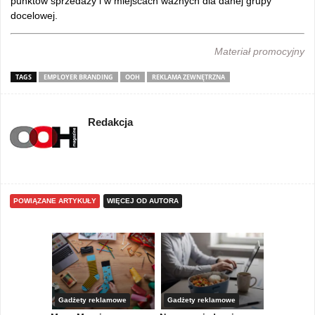
punktów sprzedaży i w miejscach ważnych dla danej grupy
docelowej.
Materiał promocyjny
TAGS
EMPLOYER BRANDING
OOH
REKLAMA ZEWNĘTRZNA
Redakcja
POWIĄZANE ARTYKUŁY
WIĘCEJ OD AUTORA
Gadżety reklamowe
Gadżety reklamowe
Marketing 