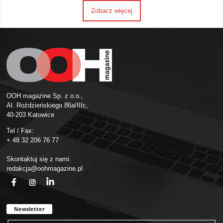
Zobacz więcej
OOH magazine Sp. z o.o.,
Al. Roździeńskiego 86a/IIIc,
40-203 Katowice
Tel / Fax:
+ 48 32 206 76 77
Skontaktuj się z nami:
redakcja@oohmagazine.pl
fb
ins
in
Newsletter