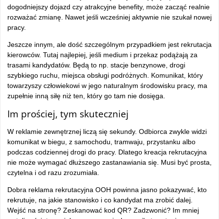
dogodniejszy dojazd czy atrakcyjne benefity, może zacząć realnie
rozważać zmianę. Nawet jeśli wcześniej aktywnie nie szukał nowej
pracy.
Jeszcze innym, ale dość szczególnym przypadkiem jest rekrutacja
kierowców. Tutaj najlepiej, jeśli medium i przekaz podążają za
trasami kandydatów. Będą to np. stacje benzynowe, drogi
szybkiego ruchu, miejsca obsługi podróżnych. Komunikat, który
towarzyszy człowiekowi w jego naturalnym środowisku pracy, ma
zupełnie inną siłę niż ten, który go tam nie dosięga.
Im prościej, tym skuteczniej
W reklamie zewnętrznej liczą się sekundy. Odbiorca zwykle widzi
komunikat w biegu, z samochodu, tramwaju, przystanku albo
podczas codziennej drogi do pracy. Dlatego kreacja rekrutacyjna
nie może wymagać dłuższego zastanawiania się. Musi być prosta,
czytelna i od razu zrozumiała.
Dobra reklama rekrutacyjna OOH powinna jasno pokazywać, kto
rekrutuje, na jakie stanowisko i co kandydat ma zrobić dalej.
Wejść na stronę? Zeskanować kod QR? Zadzwonić? Im mniej