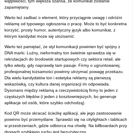
wątpliwości, tym większa szansa, że komunikat zostanie
zapamiętany.
Warto też zadbać o element, który przyciągnie uwagę i odróżni
reklamę od typowego ogłoszenia o pracę. Może to być konkretna
korzyść, prosty humor, autentyczny język albo komunikat, z
którym kandydat może się utożsamić.
Warto też pamiętać, że styl komunikacji powinien być spójny z
DNA marki. Luźny, nieformalny ton świetnie sprawdza się w
rekrutacjach do środowisk startupowych czy sektora retail, ale
tylko wtedy, gdy naprawdę tam pasuje. Firmy o ugruntowanej,
profesjonalnej tożsamości powinny utrzymać powagę przekazu.
Dla wielu kandydatów ton i estetyka reklamy są pierwszą
wskazówką, czy kultura danej organizacji im odpowiada.
Dysonans między reklamą a rzeczywistością firmy to jeden z
częstszych błędów (i jeden z kosztowniejszych, bo generuje
aplikacje od osób, które szybko odchodzą).
Kod QR może skracać ścieżkę aplikacji, ale jego zastosowanie
powinno być przemyślane. Sprawdzi się na citylightach i tablicach
w przestrzeniach, gdzie odbiorca ma chwilę. Na billboardach przy
drogach szybkiego ruchu jest bezużyteczny.