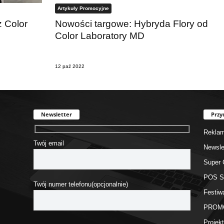
Artykuły Promocyjne
 Color
Nowości targowe: Hybryda Flory od
Color Laboratory MD
12 paź 2022
Newsletter
Przy
Rekla
Twój email
Newsle
Super 
POS 
Twój numer telefonu(opcjonalnie)
Festiw
PROM
Proje