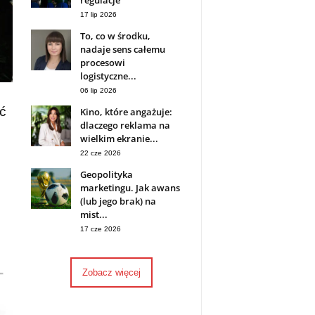
regulacje
17 lip 2026
To, co w środku,
nadaje sens całemu
procesowi
logistyczne...
06 lip 2026
ć
Kino, które angażuje:
dlaczego reklama na
wielkim ekranie...
22 cze 2026
Geopolityka
marketingu. Jak awans
(lub jego brak) na
mist...
17 cze 2026
Zobacz więcej