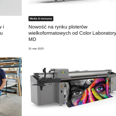
Media & maszyny
 i
Nowość na rynku ploterów
gu
wielkoformatowych od Color Laborator
MD
31 mar 2025