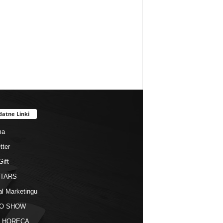
datne Linki
ma
tter
Gift
STARS
al Marketingu
O SHOW
kt HORECA