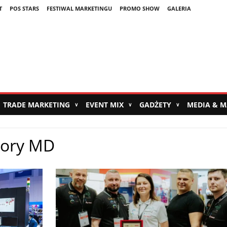
T
POS STARS
FESTIWAL MARKETINGU
PROMO SHOW
GALERIA
TRADE MARKETING
EVENT MIX
GADŻETY
MEDIA & 
∨
∨
∨
tory MD