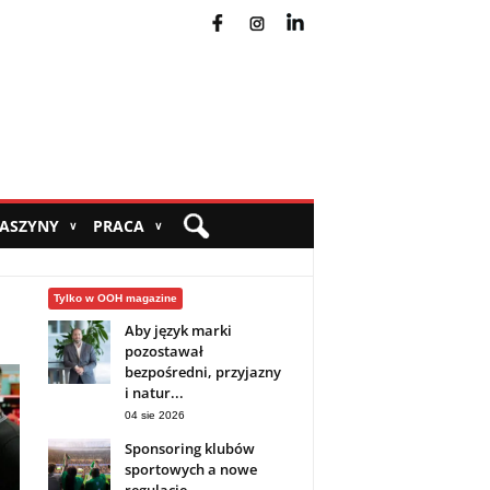
fb
ins
yt
MASZYNY
PRACA
∨
∨
Tylko w OOH magazine
Aby język marki
pozostawał
bezpośredni, przyjazny
i natur...
04 sie 2026
Sponsoring klubów
sportowych a nowe