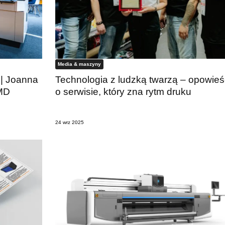
Media & maszyny
 | Joanna
Technologia z ludzką twarzą – opowieś
 MD
o serwisie, który zna rytm druku
24 wrz 2025