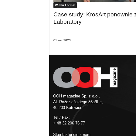
Wielki Format
Case study: KrosArt ponownie z
Laboratory
01 wrz 2023
OOH magazine Sp. z o.o.,
Al. Roździeńskiego 86a/IIIc,
40-203 Katowice
Tel / Fax:
+ 48 32 206 76 77
Skontaktuj się z nami: