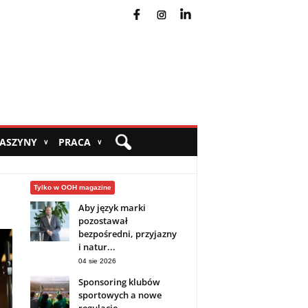
fb
ins
yt
MASZYNY
PRACA
∨
∨
Tylko w OOH magazine
Aby język marki
pozostawał
bezpośredni, przyjazny
i natur...
04 sie 2026
Sponsoring klubów
sportowych a nowe