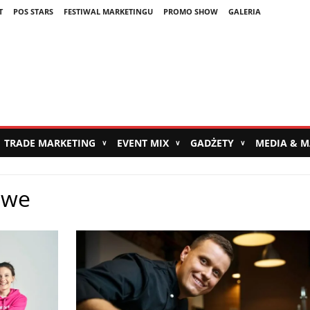
T
POS STARS
FESTIWAL MARKETINGU
PROMO SHOW
GALERIA
TRADE MARKETING
EVENT MIX
GADŻETY
MEDIA & 
∨
∨
∨
owe