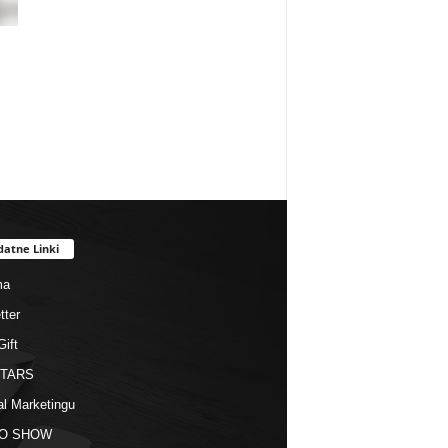
datne Linki
ma
tter
Gift
STARS
al Marketingu
O SHOW