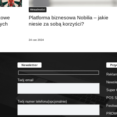
Aktualności
jkowe
Platforma biznesowa Nobilia – jakie
wych
niesie za sobą korzyści?
24 cze 2024
Newsletter
Przy
Rekla
Twój email
Newsle
Super 
POS 
Twój numer telefonu(opcjonalnie)
Festiw
PROM