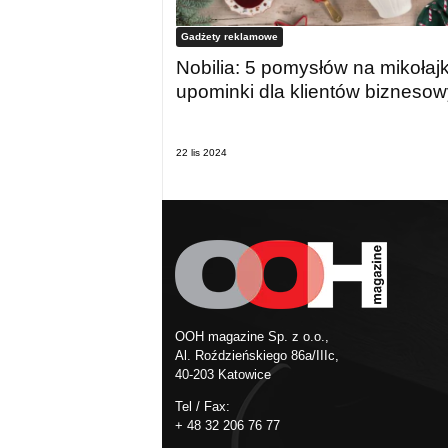
Gadżety reklamowe
Nobilia: 5 pomysłów na mikoła
upominki dla klientów bizneso
22 lis 2024
OOH magazine Sp. z o.o.,
Al. Roździeńskiego 86a/IIIc,
40-203 Katowice
Tel / Fax:
+ 48 32 206 76 77