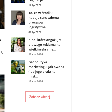
regulacje
17 lip 2026
To, co w środku,
nadaje sens całemu
procesowi
logistyczne...
06 lip 2026
da
Kino, które angażuje:
dlaczego reklama na
wielkim ekranie...
i,
22 cze 2026
Geopolityka
marketingu. Jak awans
(lub jego brak) na
mist...
17 cze 2026
Zobacz więcej