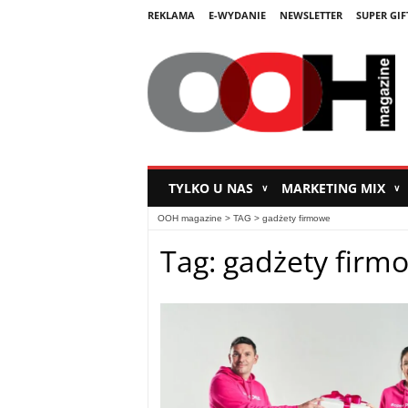
REKLAMA
E-WYDANIE
NEWSLETTER
SUPER GIF
TYLKO U NAS
MARKETING MIX
∨
∨
OOH magazine
> TAG > gadżety firmowe
Tag: gadżety firm