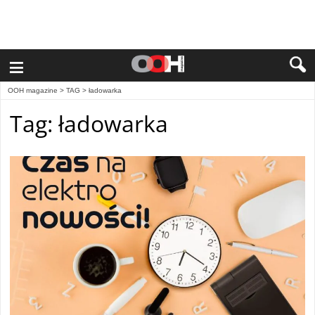
≡
OOH magazine
> TAG > ładowarka
Tag: ładowarka