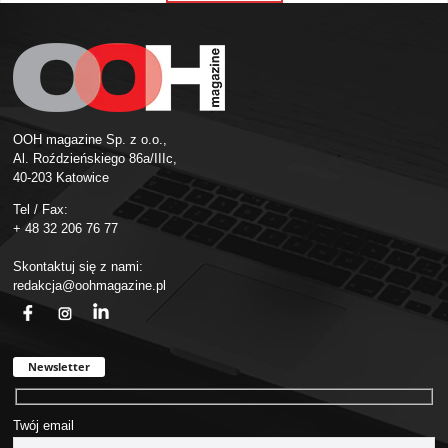
OOH magazine Sp. z o.o.,
Al. Roździeńskiego 86a/IIIc,
40-203 Katowice
Tel / Fax:
+ 48 32 206 76 77
Skontaktuj się z nami:
redakcja@oohmagazine.pl
fb
ins
in
Newsletter
Twój email