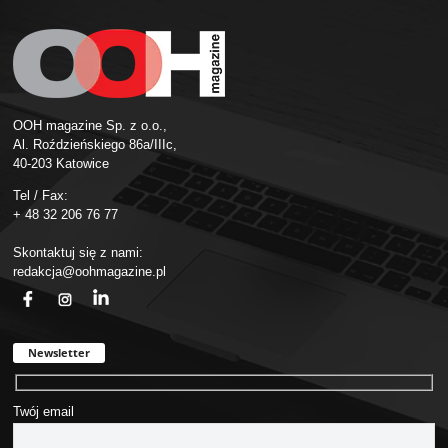
OOH magazine Sp. z o.o.,
Al. Roździeńskiego 86a/IIIc,
40-203 Katowice
Tel / Fax:
+ 48 32 206 76 77
Skontaktuj się z nami:
redakcja@oohmagazine.pl
fb
ins
in
Newsletter
Twój email