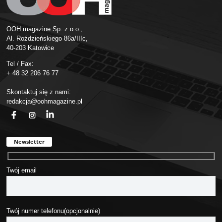
OOH magazine Sp. z o.o.,
Al. Roździeńskiego 86a/IIIc,
40-203 Katowice
Tel / Fax:
+ 48 32 206 76 77
Skontaktuj się z nami:
redakcja@oohmagazine.pl
fb
ins
in
Newsletter
Twój email
Twój numer telefonu(opcjonalnie)