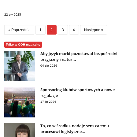
22 sty 2025
« Poprzednie
1
2
3
4
Następne »
Tylko w OOH magazine
Aby język marki pozostawał bezpośredni,
przyjazny i natur...
04 sie 2026
Sponsoring klubów sportowych a nowe
regulacje
17 lip 2026
To, co w środku, nadaje sens całemu
procesowi logistyczne...