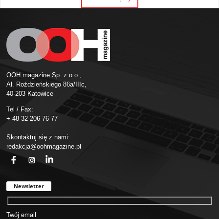
OOH magazine Sp. z o.o.,
Al. Roździeńskiego 86a/IIIc,
40-203 Katowice
Tel / Fax:
+ 48 32 206 76 77
Skontaktuj się z nami:
redakcja@oohmagazine.pl
fb
ins
in
Newsletter
Twój email