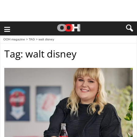
≡
OOH magazine
> TAG > walt disney
Tag: walt disney