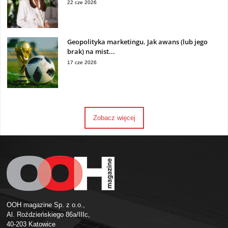
22 cze 2026
Geopolityka marketingu. Jak awans (lub jego
brak) na mist...
17 cze 2026
Zobacz więcej
OOH magazine Sp. z o.o.,
Al. Roździeńskiego 86a/IIIc,
40-203 Katowice