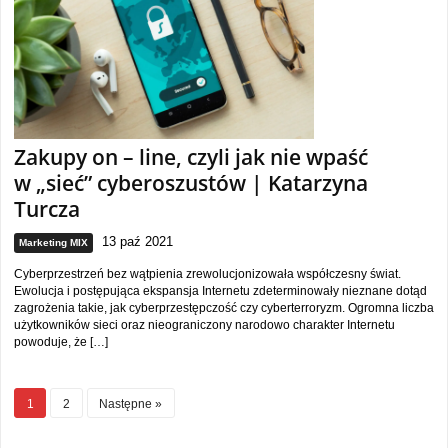
Zakupy on – line, czyli jak nie wpaść
w „sieć” cyberoszustów | Katarzyna
Turcza
13 paź 2021
Marketing MIX
Cyberprzestrzeń bez wątpienia zrewolucjonizowała współczesny świat.
Ewolucja i postępująca ekspansja Internetu zdeterminowały nieznane dotąd
zagrożenia takie, jak cyberprzestępczość czy cyberterroryzm. Ogromna liczba
użytkowników sieci oraz nieograniczony narodowo charakter Internetu
powoduje, że […]
1
2
Następne »