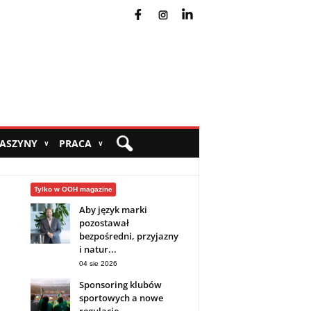
fb
ins
yt
MASZYNY
PRACA
∨
∨
Tylko w OOH magazine
Aby język marki
pozostawał
bezpośredni, przyjazny
i natur...
04 sie 2026
Sponsoring klubów
sportowych a nowe