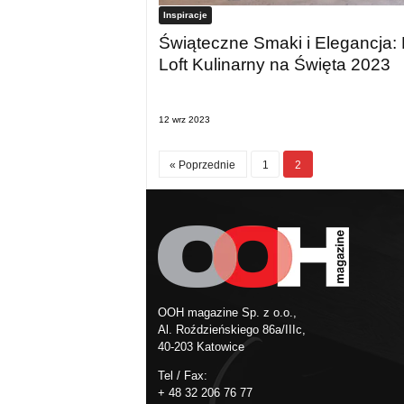
Inspiracje
Świąteczne Smaki i Elegancja: 
Loft Kulinarny na Święta 2023
12 wrz 2023
« Poprzednie
1
2
OOH magazine Sp. z o.o.,
Al. Roździeńskiego 86a/IIIc,
40-203 Katowice
Tel / Fax:
+ 48 32 206 76 77