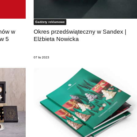
Gadżety reklamowe
znów w
Okres przedświąteczny w Sandex |
 w 5
Elżbieta Nowicka
07 lis 2023