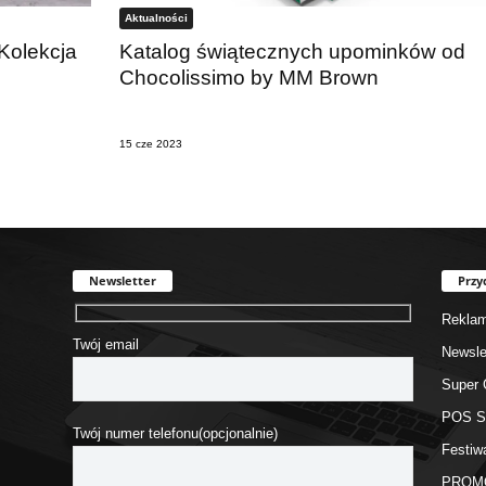
Aktualności
Kolekcja
Katalog świątecznych upominków od
Chocolissimo by MM Brown
15 cze 2023
Newsletter
Przy
Rekla
Twój email
Newsle
Super 
POS 
Twój numer telefonu(opcjonalnie)
Festiw
PROM