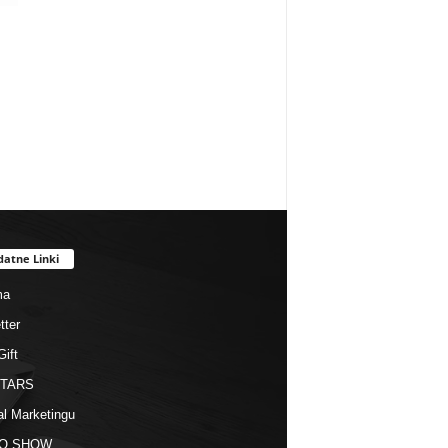
datne Linki
ma
tter
Gift
STARS
al Marketingu
O SHOW