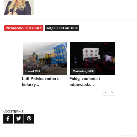
POWIĄZANE ARTYKUŁY
WIĘCEJ OD AUTORA
yny
Event MIX
Marketing MIX
Festiwal M
rum
Lidl Polska zadba o
Fakty, zaufanie i
Paweł Tka
..
kolarzy...
odpowiedz...
...
<
>
UDOSTĘPNIJ
FB
TW
PIN