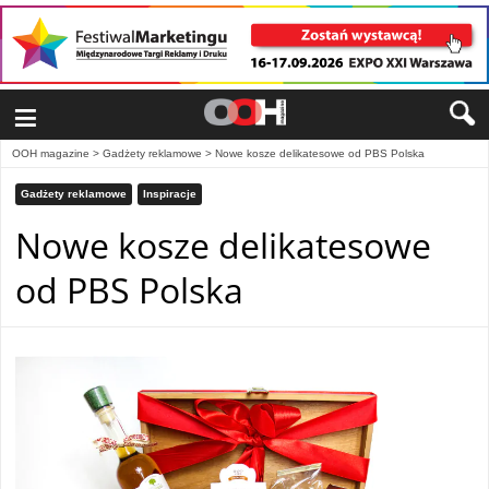
≡
OOH magazine
>
Gadżety reklamowe
>
Nowe kosze delikatesowe od PBS Polska
Gadżety reklamowe
Inspiracje
Nowe kosze delikatesowe
od PBS Polska