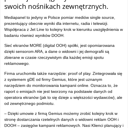
swoich nośnikach zewnętrznych.
Mediapanel to jedyny w Polsce pomiar mediów single source,
prezentujący obecnie wyniki dla internetu, radia i telewizji.
Współpraca z Jet Line to kolejny krok w kierunku uwzględnienia w
badaniu również wyników DOOH.
Sieć ekranów MORE (digital OOH) spółki, jest opomiarowana
dzięki sensorom ARA, a dane o widowni i jej demografii są
zbierane w czasie rzeczywistym dla każdej emisji spotu
reklamowego.
Firma uruchomiła także narzędzie: proof of play. Zintegrowała się
z systemem gDE od firmy Gemius, które jest uznanym
narzędziem do monitorowania kampanii online. Oznacza to, że
raport o emisjach nie jest tworzony na podstawie danych od
operatora ekranów (jak to się dzieje u większości wydawców), ale
od zewnętrznego podmiotu.
– Dzięki umowie z firmą Gemius możemy zrobić kolejny krok w
stronę dostarczania rzetelnych danych o widowni reklam OOH i
DOOH – zasięgów kampanii reklamowych. Nasi Klienci planujący i