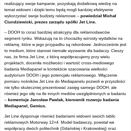
realizujący swoje kampanie, pozyskają dodatkową wiedzę na
temat widowni i dzięki temu będą mogli bardziej efektywnie
wykorzystać swoje budżety reklamowe –
powiedział Michał
Ciundziewicki, prezes zarządu spółki Jet Line.
– DOOH to coraz bardziej atrakcyjny dla reklamodawców
segment rynku. Wskazują na to chociażby wzrosty wydatków na
reklamę, które w jego przypadku są rekordowe. Jednocześnie jest
to medium, które stanowi niemałe wyzwanie dla badaczy. Cieszy
nas, że firma Jet Line, z którą współpracujemy przy wielu
projektach, doceniła możliwości i wartość cross-mediowego
badania Mediapanel w kontekście szacowania wielkości
audytorium DOOH i jego potencjału reklamowego. Włączenie
pomiaru nośników Jet Line do Mediapanelu pozwoli w przyszłości
nie tylko skuteczniej prezentować zasięg samego DOOH, ale
również jego siłę na tle innych mediów uwzględnionych w badaniu
–
komentuje Jarosław Pawlak, kierownik rozwoju badania
Mediapanel, Gemius.
Jet Line dysponuje również badaniami widowni swoich tablic
reklamowych Motorway 12×4. Model badawczy, powstał we
współpracy dwóch politechnik (Gdańskiej i Krakowskiej) oraz