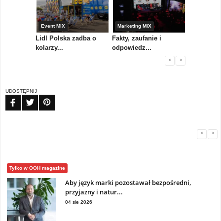
yny
Event MIX
Marketing MIX
Festiwal M
rum
Lidl Polska zadba o
Fakty, zaufanie i
Paweł Tka
..
kolarzy...
odpowiedz...
...
<
>
UDOSTĘPNIJ
FB
TW
PIN
<
>
Tylko w OOH magazine
Aby język marki pozostawał bezpośredni,
przyjazny i natur...
04 sie 2026