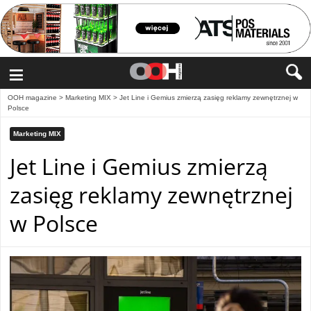
≡
OOH magazine
>
Marketing MIX
>
Jet Line i Gemius zmierzą zasięg reklamy zewnętrznej w
Polsce
Marketing MIX
Jet Line i Gemius zmierzą
zasięg reklamy zewnętrznej
w Polsce