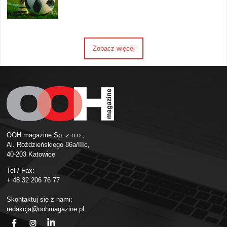
Zobacz więcej
OOH magazine Sp. z o.o.,
Al. Roździeńskiego 86a/IIIc,
40-203 Katowice
Tel / Fax:
+ 48 32 206 76 77
Skontaktuj się z nami:
redakcja@oohmagazine.pl
fb
ins
in