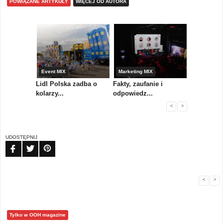
POWIĄZANE ARTYKUŁY
WIĘCEJ OD AUTORA
yny
Event MIX
Marketing MIX
Festiwal M
rum
Lidl Polska zadba o
Fakty, zaufanie i
Paweł Tka
..
kolarzy...
odpowiedz...
...
<
>
UDOSTĘPNIJ
FB
TW
PIN
<
>
Tylko w OOH magazine