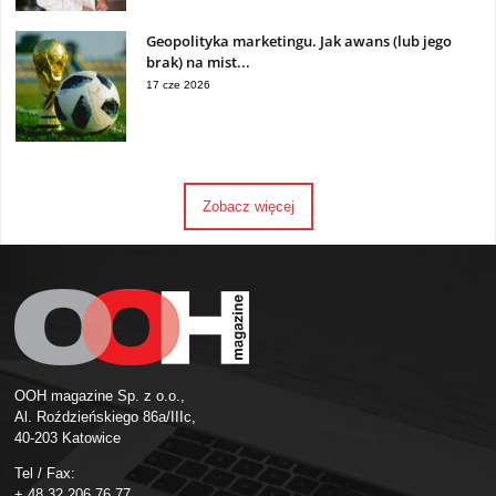
Geopolityka marketingu. Jak awans (lub jego
brak) na mist...
17 cze 2026
Zobacz więcej
OOH magazine Sp. z o.o.,
Al. Roździeńskiego 86a/IIIc,
40-203 Katowice
Tel / Fax:
+ 48 32 206 76 77