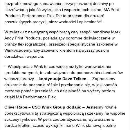
bezproblemowego zamawiania i przyspieszonej dostawy po
niezrównaną jakość wykrojnika i wsparcie techniczne. MA Print
Products Performance Flex Die to przełom dla drukarń
poszukujących precyzji, niezawodności i opłacalności.
W związku z nawiązaną współpracą cały zespół handlowy Mark
Andy Print Products, posiadający ogromne doświadczenie w
branży fleksograficznej, przeszedł specjalistyczne szkolenie w
Wink Academy, aby zapewnić klientom najwyższy poziom
doradztwa i wsparcia.
– Współpraca z Wink to coś więcej niż tylko wprowadzenie
produktu na rynek; to zobowiązanie do podnoszenia standardów
w naszej branży –
kontynuuje Dave Telken
. – Zapraszamy
drukarnie do poznania różnic i przekonania się, w jaki sposób
możemy pomóc przenieść ich działalność na wyższy poziom
dzięki MA Performance Flex.
Oliver Rabe – CSO Wink Group dodaje
: – Jesteśmy równie
podekscytowani tą strategiczną współpracą i czekamy na wspólne
sukcesy rynkowe. W pełni zautomatyzowane, wytwarzane w
bardzo krótkim czasie wykrojniki marki Wink stanową idealne