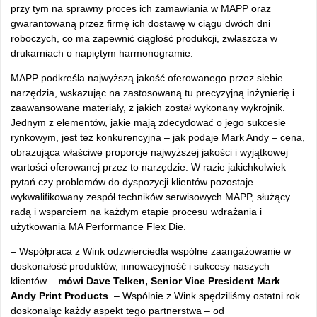
przy tym na sprawny proces ich zamawiania w MAPP oraz
gwarantowaną przez firmę ich dostawę w ciągu dwóch dni
roboczych, co ma zapewnić ciągłość produkcji, zwłaszcza w
drukarniach o napiętym harmonogramie.
MAPP podkreśla najwyższą jakość oferowanego przez siebie
narzędzia, wskazując na zastosowaną tu precyzyjną inżynierię i
zaawansowane materiały, z jakich został wykonany wykrojnik.
Jednym z elementów, jakie mają zdecydować o jego sukcesie
rynkowym, jest też konkurencyjna – jak podaje Mark Andy – cena,
obrazująca właściwe proporcje najwyższej jakości i wyjątkowej
wartości oferowanej przez to narzędzie. W razie jakichkolwiek
pytań czy problemów do dyspozycji klientów pozostaje
wykwalifikowany zespół techników serwisowych MAPP, służący
radą i wsparciem na każdym etapie procesu wdrażania i
użytkowania MA Performance Flex Die.
– Współpraca z Wink odzwierciedla wspólne zaangażowanie w
doskonałość produktów, innowacyjność i sukcesy naszych
klientów –
mówi Dave Telken, Senior Vice President Mark
Andy Print Products
. – Wspólnie z Wink spędziliśmy ostatni rok
doskonaląc każdy aspekt tego partnerstwa – od