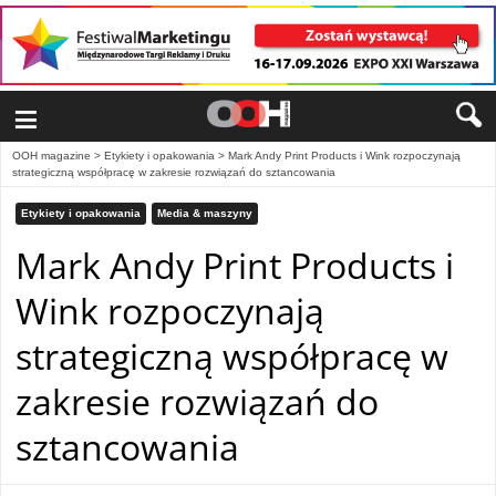
≡
OOH magazine
>
Etykiety i opakowania
>
Mark Andy Print Products i Wink rozpoczynają
strategiczną współpracę w zakresie rozwiązań do sztancowania
Etykiety i opakowania
Media & maszyny
Mark Andy Print Products i
Wink rozpoczynają
strategiczną współpracę w
zakresie rozwiązań do
sztancowania