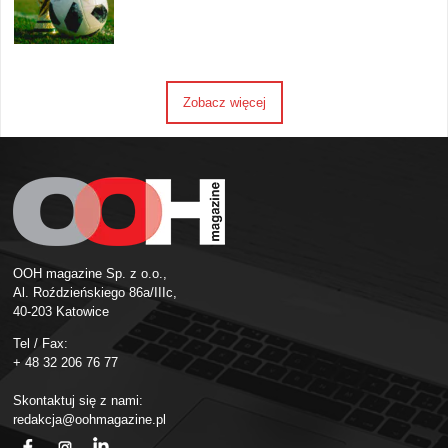
Zobacz więcej
OOH magazine Sp. z o.o.,
Al. Roździeńskiego 86a/IIIc,
40-203 Katowice
Tel / Fax:
+ 48 32 206 76 77
Skontaktuj się z nami:
redakcja@oohmagazine.pl
fb
ins
in