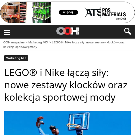
≡
OOH magazine
>
Marketing MIX
>
LEGO® i Nike łączą siły: nowe zestawy klocków oraz
kolekcja sportowej mody
Marketing MIX
LEGO® i Nike łączą siły:
nowe zestawy klocków oraz
kolekcja sportowej mody