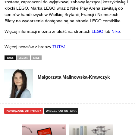
zostaną zaproszeni do wyjątkowej zabawy łączącej koszyk
ówk
ę i
klocki LEGO. Marka LEGO wraz z Nike Play Arena zawitają do
centr
ów handlowych w Wielkiej Brytanii, Francji i Niemczech.
Bilety na wydarzenia dost
ępne są na stronie LEGO.com/Nike.
Więcej informacji można znaleźć na stronach
LEGO
lub
Nike
.
Więcej newsów z branży
TUTAJ
.
TAGS
LEGO®
NIKE
Małgorzata Malinowska-Krawczyk
POWIĄZANE ARTYKUŁY
WIĘCEJ OD AUTORA