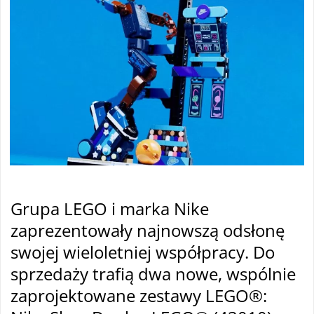
Grupa LEGO i marka Nike
zaprezentowa
ły najnowszą odsłonę
swojej wieloletniej wsp
ó
łpracy. Do
sprzedaży trafią dwa nowe, wsp
ólnie
zaprojektowane zestawy LEGO®: