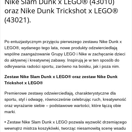
Nike Slam Dunk x LEGO® (43010)
oraz Nike Dunk Trickshot x LEGO®
(43021).
Po entuzjastycznym przyj
ęciu pierwszego zestawu Nike Dunk x
LEGO
®, wydanego tego lata, nowe produkty odzwierciedlaj
ą
wsp
ólne zaanga
żowanie Grupy LEGO i Nike w zachęcanie dzieci
do aktywnej i kreatywnej zabawy. Inspirują je w ten spos
ób do
odkrywania rado
ści sportu, zar
ówno na boisku, jak i poza nim.
Zestaw Nike Slam Dunk x LEGO® oraz zestaw Nike Dunk
Trickshot x LEGO®
Premierowe zestawy odzwierciedlaj
ą, charakterystyczne dla
sportu, styl i odwagę, r
ównocze
śnie celebrując ruch, kreatywność
oraz wyrażanie siebie
– podstawowe warto
ści, kt
óre
łączą obie
marki.
• Zestaw Nike Slam Dunk x LEGO pozwala wyzwoli
ć drzemiącego
wewnątrz mistrza koszyk
ówki, tworz
ąc niesamowitą scenę wsadu