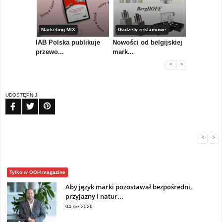
amowe
Marketing MIX
Gadżety reklamowe
Gadżety r
a w
IAB Polska publikuje
Nowości od belgijskiej
Prezentow
przewo...
mark...
to ni...
<
>
UDOSTĘPNIJ
FB
TW
PIN
<
>
Tylko w OOH magazine
Aby język marki pozostawał bezpośredni,
przyjazny i natur...
04 sie 2026