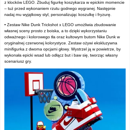
z klock
ów LEGO. Zbuduj figurk
ę koszykarza w epickim momencie
– tuż przed wykonaniem rzutu godnego wygranej. Następnie
nadaj mu wyjątkowy styl, personalizując koszulkę i fryzurę.
• Zestaw Nike Dunk Trickshot x LEGO umo
żliwia zbudowanie
własnej sceny prosto z boiska, a to dzięki wykorzystaniu
odważnego i kolorowego tła oraz kultowym butom Nike Dunk w
oryginalnej czerwonej kolorystyce. Zestaw ożywi ekskluzywna
minifigurka z dwoma opcjami głowy. Wystrzel ją w powietrze, by
wykonała epicki wsad lub odłącz but i baw się, tworząc własny
scenariusz gry.