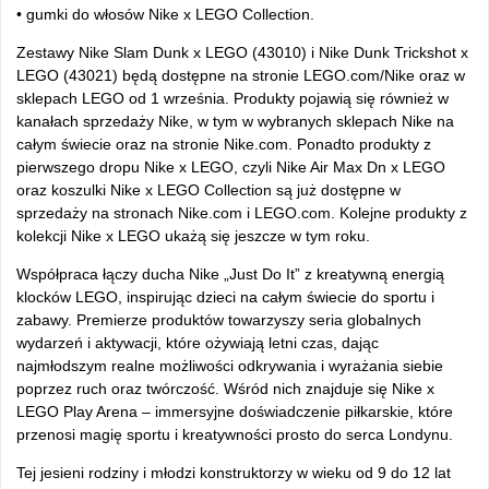
• gumki do w
łos
ów Nike x LEGO Collection.
Zestawy Nike Slam Dunk x LEGO (43010) i Nike Dunk Trickshot x
LEGO (43021) b
ędą dostępne na stronie LEGO.com/Nike oraz w
sklepach LEGO od 1 września. Produkty pojawią się r
ównie
ż w
kanałach sprzedaży Nike, w tym w wybranych sklepach Nike na
całym świecie oraz na stronie Nike.com. Ponadto produkty z
pierwszego dropu Nike x LEGO, czyli Nike Air Max Dn x LEGO
oraz koszulki Nike x LEGO Collection są już dostępne w
sprzedaży na stronach Nike.com i LEGO.com. Kolejne produkty z
kolekcji Nike x LEGO ukażą się jeszcze w tym roku.
Wsp
ó
łpraca łączy ducha Nike
„Just Do It” z kreatywn
ą energią
klock
ów LEGO, inspiruj
ąc dzieci na całym świecie do sportu i
zabawy. Premierze produkt
ów towarzyszy seria globalnych
wydarze
ń i aktywacji, kt
óre o
żywiają letni czas, dając
najmłodszym realne możliwości odkrywania i wyrażania siebie
poprzez ruch oraz tw
órczo
ść. Wśr
ód nich znajduje si
ę Nike x
LEGO Play Arena
– immersyjne do
świadczenie piłkarskie, kt
óre
przenosi magi
ę sportu i kreatywności prosto do serca Londynu.
Tej jesieni rodziny i młodzi konstruktorzy w wieku od 9 do 12 lat