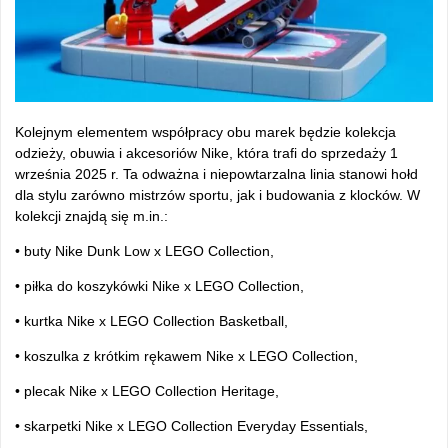
Kolejnym elementem wsp
ó
łpracy obu marek będzie kolekcja
odzieży, obuwia i akcesori
ów Nike, która trafi do sprzeda
ży 1
września 2025 r. Ta odważna i niepowtarzalna linia stanowi hołd
dla stylu zar
ówno mistrzów sportu, jak i budowania z klocków. W
kolekcji znajd
ą się m.in.:
• buty Nike Dunk Low x LEGO Collection,
• pi
łka do koszyk
ówki Nike x LEGO Collection,
• kurtka Nike x LEGO Collection Basketball,
• koszulka z kr
ótkim r
ękawem Nike x LEGO Collection,
• plecak Nike x LEGO Collection Heritage,
• skarpetki Nike x LEGO Collection Everyday Essentials,