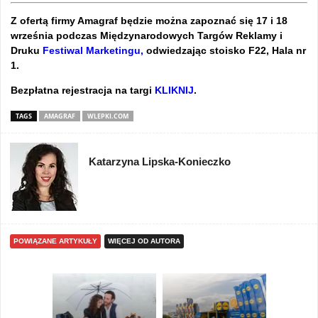
Z ofertą firmy Amagraf będzie można zapoznać się 17 i 18
września podczas Międzynarodowych Targów Reklamy i
Druku
Festiwal Marketingu,
odwiedzając stoisko F22, Hala nr
1.
Bezpłatna rejestracja na targi
KLIKNIJ
.
TAGS
AMAGRAF
WLEPKI.COM
Katarzyna Lipska-Konieczko
POWIĄZANE ARTYKUŁY
WIĘCEJ OD AUTORA