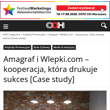
≡
OOH magazine
>
Artykuły Promocyjne
>
Amagraf i Wlepki.com – kooperacja, która drukuje
sukces [Case study]
Artykuły Promocyjne
Druk Cyfrowy
Media & maszyny
Amagraf i Wlepki.com –
kooperacja, która drukuje
sukces [Case study]