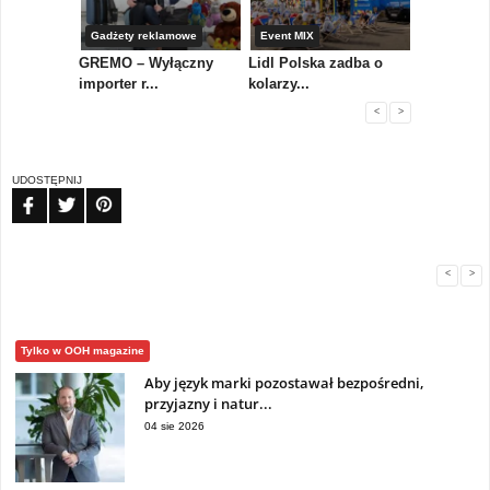
Gadżety reklamowe
Event MIX
Marketing 
ażdy
GREMO – Wyłączny
Lidl Polska zadba o
Fakty, zauf
importer r...
kolarzy...
odpowiedz
<
>
UDOSTĘPNIJ
FB
TW
PIN
<
>
Tylko w OOH magazine
Aby język marki pozostawał bezpośredni,
przyjazny i natur...
04 sie 2026