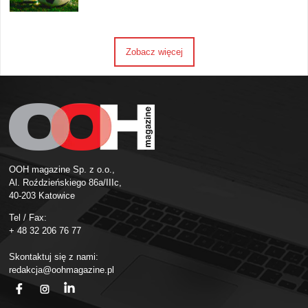
Zobacz więcej
OOH magazine Sp. z o.o.,
Al. Roździeńskiego 86a/IIIc,
40-203 Katowice
Tel / Fax:
+ 48 32 206 76 77
Skontaktuj się z nami:
redakcja@oohmagazine.pl
fb
ins
in