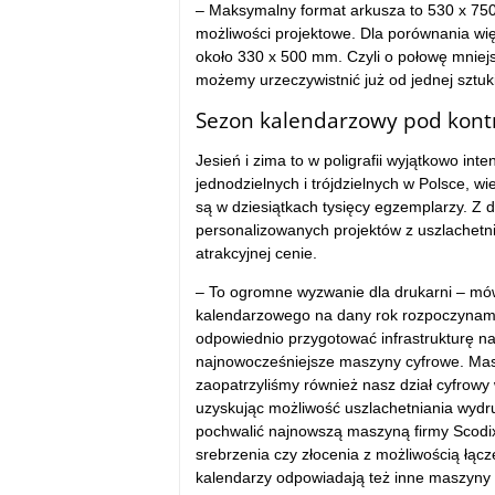
– Maksymalny format arkusza to 530 x 7
możliwości projektowe. Dla porównania wię
około 330 x 500 mm. Czyli o połowę mniej
możemy urzeczywistnić już od jednej sztuk
Sezon kalendarzowy pod kont
Jesień i zima to w poligrafii wyjątkowo in
jednodzielnych i trójdzielnych w Polsce, w
są w dziesiątkach tysięcy egzemplarzy. Z dr
personalizowanych projektów z uszlachetni
atrakcyjnej cenie.
– To ogromne wyzwanie dla drukarni – mó
kalendarzowego na dany rok rozpoczynamy
odpowiednio przygotować infrastrukturę nasz
najnowocześniejsze maszyny cyfrowe. Masz
zaopatrzyliśmy również nasz dział cyfrowy 
uzyskując możliwość uszlachetniania wyd
pochwalić najnowszą maszyną firmy Scodix
srebrzenia czy złocenia z możliwością łąc
kalendarzy odpowiadają też inne maszyny H