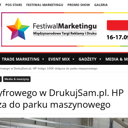
T
POS STARS
FESTIWAL MARKETINGU
PROMO SHOW
GALERIA
TRADE MARKETING
EVENT MIX
GADŻETY
MEDIA & 
∨
∨
∨
frowego w DrukujSam.pl. HP Indigo 100K dołącza do parku maszynowego
X
Media & maszyny
yfrowego w DrukujSam.pl. HP
cza do parku maszynowego