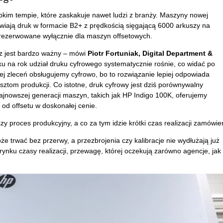
ybkim tempie, które zaskakuje nawet ludzi z branży. Maszyny nowej
liwiają druk w formacie B2+ z prędkością sięgającą 6000 arkuszy na
 zarezerwowane wyłącznie dla maszyn offsetowych.
raz jest bardzo ważny – mówi
Piotr Fortuniak, Digital Department &
oku na rok udział druku cyfrowego systematycznie rośnie, co widać po
cej zleceń obsługujemy cyfrowo, bo to rozwiązanie lepiej odpowiada
ztom produkcji. Co istotne, druk cyfrowy jest dziś porównywalny
ajnowszej generacji maszyn, takich jak HP Indigo 100K, oferujemy
 od offsetu w doskonałej cenie.
 proces produkcyjny, a co za tym idzie krótki czas realizacji zamówie
że trwać bez przerwy, a przezbrojenia czy kalibracje nie wydłużają już
rynku czasy realizacji, przewagę, której oczekują zarówno agencje, jak 