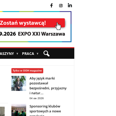
fb
ins
yt
MASZYNY
PRACA
∨
∨
Tylko w OOH magazine
Aby język marki
pozostawał
bezpośredni, przyjazny
i natur...
04 sie 2026
Sponsoring klubów
sportowych a nowe