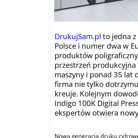
DrukujSam.pl
to jedna z
Polsce i numer dwa w Eu
produktów poligraficznyc
przestrzeń produkcyjna
maszyny i ponad 35 lat d
firma nie tylko dotrzymu
kreuje. Kolejnym dowode
Indigo 100K Digital Pres
ekspertów otwiera nowy 
tam
Nowa generacja druku cyfrow