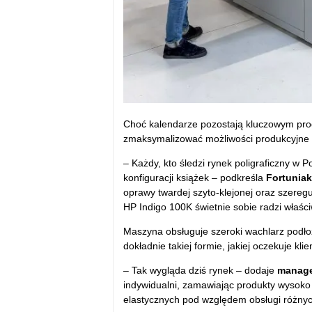
Choć kalendarze pozostają kluczowym pro
zmaksymalizować możliwości produkcyjne 
– Każdy, kto śledzi rynek poligraficzny w P
konfiguracji książek – podkreśla
Fortuniak
oprawy twardej szyto-klejonej oraz szeregu
HP Indigo 100K świetnie sobie radzi właśc
Maszyna obsługuje szeroki wachlarz podłoż
dokładnie takiej formie, jakiej oczekuje klien
– Tak wygląda dziś rynek – dodaje
manag
indywidualni, zamawiając produkty wysoko
elastycznych pod względem obsługi różny