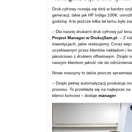
Druk cyfrowy rozwija się dziś w bardzo sz
generacji, takie jak HP Indigo 100K, umoż
godzinę. A to jeszcze kilka lat temu było
– Dla naszej drukarni druk cyfrowy już te
Project Manager w DrukujSam.pl
. – Z r
inwestycjach, jakie realizujemy. Coraz wię
oczekiwanym przez klientów nakładom i kos
jakościowo z drukiem offsetowym. Dzięki n
naszym klientom jakość nie do odróżnienia
Nowe maszyny to także jeszcze sprawniejszy
– Dzięki pełnej automatyzacji produkcja mo
procesu. To przekłada się na najlepsze na 
klienci końcowi – dodaje
manager
.