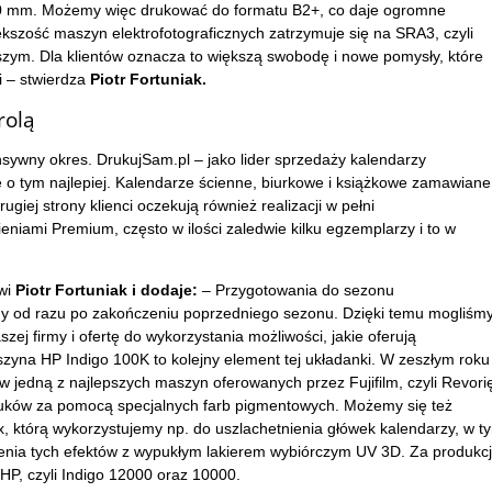
50 mm. Możemy więc drukować do formatu B2+, co daje ogromne
kszość maszyn elektrofotograficznych zatrzymuje się na SRA3, czyli
szym. Dla klientów oznacza to większą swobodę i nowe pomysły, które
i – stwierdza
Piotr Fortuniak.
rolą
tensywny okres. DrukujSam.pl – jako lider sprzedaży kalendarzy
ie o tym najlepiej. Kalendarze ścienne, biurkowe i książkowe zamawiane
ugiej strony klienci oczekują również realizacji w pełni
eniami Premium, często w ilości zaledwie kilku egzemplarzy i to w
wi
Piotr Fortuniak i dodaje:
– Przygotowania do sezonu
 od razu po zakończeniu poprzedniego sezonu. Dzięki temu mogliśm
ej firmy i ofertę do wykorzystania możliwości, jakie oferują
yna HP Indigo 100K to kolejny element tej układanki. W zeszłym roku
w jedną z najlepszych maszyn oferowanych przez Fujifilm, czyli Revori
ruków za pomocą specjalnych farb pigmentowych. Możemy się też
, którą wykorzystujemy np. do uszlachetnienia główek kalendarzy, w t
zenia tych efektów z wypukłym lakierem wybiórczym UV 3D. Za produkc
P, czyli Indigo 12000 oraz 10000.