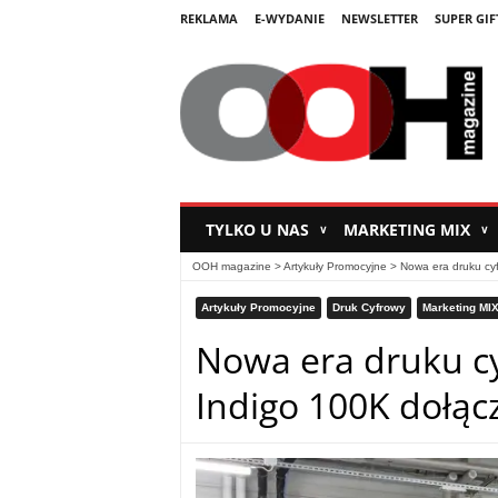
REKLAMA
E-WYDANIE
NEWSLETTER
SUPER GIF
TYLKO U NAS
MARKETING MIX
∨
∨
OOH magazine
>
Artykuły Promocyjne
>
Nowa era druku cy
Artykuły Promocyjne
Druk Cyfrowy
Marketing MI
Nowa era druku c
Indigo 100K dołą