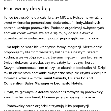
Pracownicy decydują
To, co jest wspólne dla całej branży MICE w Polsce, to wyraźny
zwrot w kierunku personalizacji doświadczeń i indywidualnych
potrzeb każdego pracownika. Podczas organizacji świątecznych
spotkań coraz ważniejsze staje się to, by goście aktywnie
uczestniczyli w wydarzeniu i poczuli jego wyjątkowy charakter.
– Na topie są wszelkie kreatywne formy integracji. Niezmiennie
proponujemy klientom warsztaty kulinarne z naszymi szefami
kuchni, a we współpracy z partnerami między innymi tworzenie
świec i dekoracji z wosku, czy warsztaty kompozycji herbat.
Dużym zainteresowaniem cieszy się aktualnie fotobudka AI. Dzięki
takim elementom spotkanie świąteczne staje się czymś więcej niż
formalną kolacją – mówi
Kamil Sawicki, Cluster Poland
Convention Sales Manager w Leonardo Hotels
.
O tym, że głównymi aktorami spotkań firmowych są pracownicy,
świadczy też inny trend, któremu przyglądają się hotelarze.
– Pracownicy coraz częściej otrzymują kilka propozycji
scenariuszy spotkania świątecznego w różnych lokalizacjach i