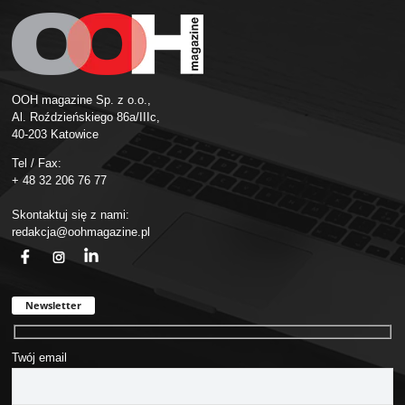
OOH magazine Sp. z o.o.,
Al. Roździeńskiego 86a/IIIc,
40-203 Katowice
Tel / Fax:
+ 48 32 206 76 77
Skontaktuj się z nami:
redakcja@oohmagazine.pl
fb
ins
in
Newsletter
Twój email