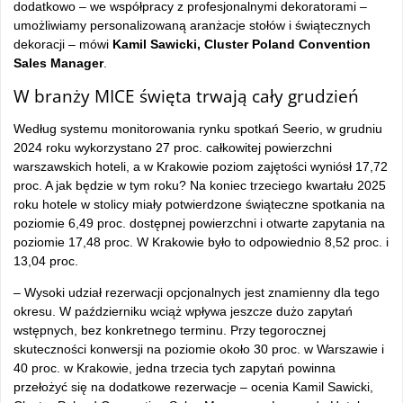
dodatkowo – we współpracy z profesjonalnymi dekoratorami –
umożliwiamy personalizowaną aranżacje stołów i świątecznych
dekoracji – mówi
Kamil Sawicki, Cluster Poland Convention
Sales Manager
.
W branży MICE święta trwają cały grudzień
Według systemu monitorowania rynku spotkań Seerio, w grudniu
2024 roku wykorzystano 27 proc. całkowitej powierzchni
warszawskich hoteli, a w Krakowie poziom zajętości wyniósł 17,72
proc. A jak będzie w tym roku? Na koniec trzeciego kwartału 2025
roku hotele w stolicy miały potwierdzone świąteczne spotkania na
poziomie 6,49 proc. dostępnej powierzchni i otwarte zapytania na
poziomie 17,48 proc. W Krakowie było to odpowiednio 8,52 proc. i
13,04 proc.
– Wysoki udział rezerwacji opcjonalnych jest znamienny dla tego
okresu. W październiku wciąż wpływa jeszcze dużo zapytań
wstępnych, bez konkretnego terminu. Przy tegorocznej
skuteczności konwersji na poziomie około 30 proc. w Warszawie i
40 proc. w Krakowie, jedna trzecia tych zapytań powinna
przełożyć się na dodatkowe rezerwacje – ocenia Kamil Sawicki,