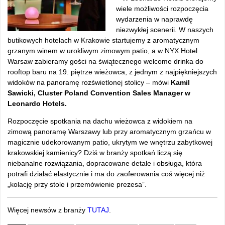
wiele możliwości rozpoczęcia
wydarzenia w naprawdę
niezwykłej scenerii. W naszych
butikowych hotelach w Krakowie startujemy z aromatycznym
grzanym winem w urokliwym zimowym patio, a w NYX Hotel
Warsaw zabieramy gości na świątecznego welcome drinka do
rooftop baru na 19. piętrze wieżowca, z jednym z najpiękniejszych
widoków na panoramę rozświetlonej stolicy – mówi
Kamil
Sawicki, Cluster Poland Convention Sales Manager w
Leonardo Hotels.
Rozpoczęcie spotkania na dachu wieżowca z widokiem na
zimową panoramę Warszawy lub przy aromatycznym grzańcu w
magicznie udekorowanym patio, ukrytym we wnętrzu zabytkowej
krakowskiej kamienicy? Dziś w branży spotkań liczą się
niebanalne rozwiązania, dopracowane detale i obsługa, która
potrafi działać elastycznie i ma do zaoferowania coś więcej niż
„kolację przy stole i przemówienie prezesa”.
Więcej newsów z branży
TUTAJ
.