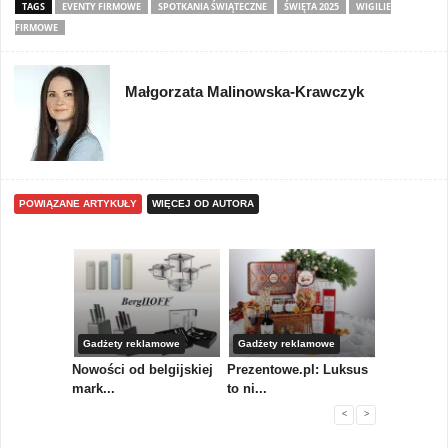
TAGS
EVENTY FIRMOWE
SPOTKANIA ŚWIĄTECZNE
ŚWIĘTA 2025
WIGILIE
FIRMOWE
Małgorzata Malinowska-Krawczyk
POWIĄZANE ARTYKUŁY
WIĘCEJ OD AUTORA
Gadżety reklamowe
Gadżety reklamowe
Gadżety r
 stworzy
Nowości od belgijskiej
Prezentowe.pl: Luksus
Pagani Pe
mark...
to ni...
przejmuje 
<
>