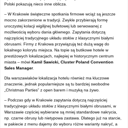
Polski pokazują nieco inne oblicza.
– W Krakowie świąteczne spotkania firmowe wciąż są jeszcze
mocno zakorzenione w tradycji. Zwykle przybierają formę
uroczystej kolacji wigilijnej bufetowej lub serwowanej z
możliwością wyboru dania głównego. Zapytania dotyczą
najczęściej tradycyjnego układu stołów z klasycznymi białymi
obrusami. Firmy z Krakowa przywiązują też dużą wagę do
lokalnego kolorytu miejsca. Na topie są butikowe hotele w
prestiżowych lokalizacjach, najlepiej w historycznym centrum
miasta – mówi
Kamil Sawicki, Cluster Poland Convention
Sales Manager
.
Dla warszawiaków lokalizacja hotelu również ma kluczowe
znaczenie, jednak popularniejsze są tu bardziej swobodne
„Christmas Parties” z open barem i muzyką na żywo.
– Podczas gdy w Krakowie zapytania dotyczą najczęściej
tradycyjnego układu stołów z klasycznymi białymi obrusami, w
Warszawie częściej wybierane są mniej standardowe nakrycia,
np. czarne obrusy lub nietypowa zastawa. Dlatego już na starcie,
w pakiecie z menu dajemy do wyboru różne warianty nakryć, a