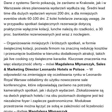
Dane z systemu Serrio pokazują, że zarówno w Krakowie, jak i w
Warszawie okres planowania wydarzeń wydłuża się. Średni lead
time dla dużych wydarzeń wynosi 200 dni, a dla mniejszych
eventów około 60-100 dni. Z kolei hotelarze zwracają uwagę, że
w przypadku spotkań świątecznych rezerwacje dotyczą
praktycznie wyłącznie kolacji, lunche należą do rzadkości, a 30
proc. bankietów rezerwowanych jest wraz z noclegiem.
– Organizowanie mniejszych i krótszych spotkań, w formie
świątecznej kolacji, pozwala firmom na znaczną redukcję kosztów
i przesunięcie budżetów w kierunku dodatkowych atrakcji, takich
jak live cooking czy świąteczne karaoke. Kluczowe znaczenia ma
więc elastyczność oferty – mówi
Magdalena Młynarczyk, Sales
& Marketing Director Leonardo Hotels w Polsce
. – W
odpowiedzi na zmieniające się oczekiwania rynku w Leonardo
Royal Warsaw oddaliśmy do użytku nowoczesne sale
konferencyjne, które odpowiadają zarówno na potrzeby
kameralnych spotkań, jak i dużych wydarzeń. Zlokalizowane są
na dwóch piętrach hotelu i na obu poziomach dostępne jest też
niezależne foyer i zaplecze gastronomiczne. Modułowe
przestrzenie można łączyć ze sobą w zależności od liczebności
grupy – dodaje
Magdalena Młynarczyk
.