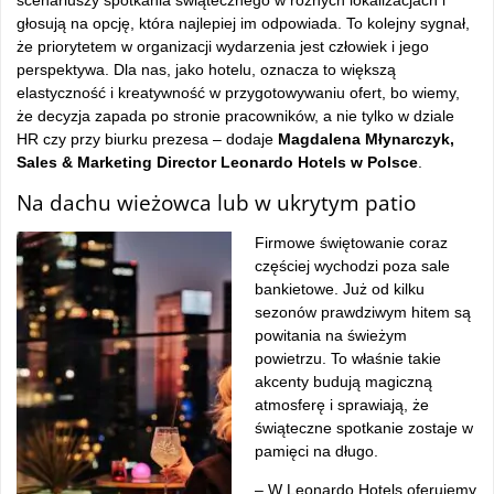
głosują na opcję, która najlepiej im odpowiada. To kolejny sygnał,
że priorytetem w organizacji wydarzenia jest człowiek i jego
perspektywa. Dla nas, jako hotelu, oznacza to większą
elastyczność i kreatywność w przygotowywaniu ofert, bo wiemy,
że decyzja zapada po stronie pracowników, a nie tylko w dziale
HR czy przy biurku prezesa – dodaje
Magdalena Młynarczyk,
Sales & Marketing Director Leonardo Hotels w Polsce
.
Na dachu wieżowca lub w ukrytym patio
Firmowe świętowanie coraz
częściej wychodzi poza sale
bankietowe. Już od kilku
sezonów prawdziwym hitem są
powitania na świeżym
powietrzu. To właśnie takie
akcenty budują magiczną
atmosferę i sprawiają, że
świąteczne spotkanie zostaje w
pamięci na długo.
– W Leonardo Hotels oferujemy