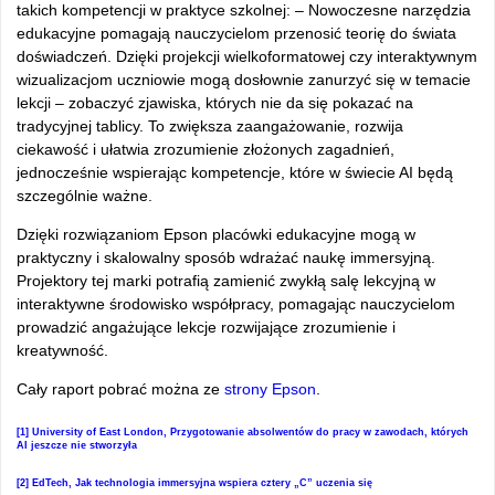
takich kompetencji w praktyce szkolnej: – Nowoczesne narzędzia
edukacyjne pomagają nauczycielom przenosić teorię do świata
doświadczeń. Dzięki projekcji wielkoformatowej czy interaktywnym
wizualizacjom uczniowie mogą dosłownie zanurzyć się w temacie
lekcji – zobaczyć zjawiska, których nie da się pokazać na
tradycyjnej tablicy. To zwiększa zaangażowanie, rozwija
ciekawość i ułatwia zrozumienie złożonych zagadnień,
jednocześnie wspierając kompetencje, które w świecie AI będą
szczególnie ważne.
Dzięki rozwiązaniom Epson placówki edukacyjne mogą w
praktyczny i skalowalny sposób wdrażać naukę immersyjną.
Projektory tej marki potrafią zamienić zwykłą salę lekcyjną w
interaktywne środowisko współpracy, pomagając nauczycielom
prowadzić angażujące lekcje rozwijające zrozumienie i
kreatywność.
Cały raport pobrać można ze
strony Epson
.
[1]
University of East London, Przygotowanie absolwentów do pracy w zawodach, których
AI jeszcze nie stworzyła
[2]
EdTech, Jak technologia immersyjna wspiera cztery „C” uczenia się