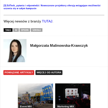
[3]
EdTech, pytania i odpowiedzi: Nowoczesne projektory oferują wciągające możliwości
uczenia się w całym kampusie
Więcej newsów z branży
TUTAJ
.
TAGS
AI
EPSON
SZKOŁA
Małgorzata Malinowska-Krawczyk
POWIĄZANE ARTYKUŁY
WIĘCEJ OD AUTORA
yny
Event MIX
Marketing MIX
Festiwal M