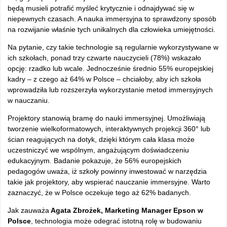
będą musieli potrafić myśleć krytycznie i odnajdywać się w
niepewnych czasach. A nauka immersyjna to sprawdzony sposób
na rozwijanie właśnie tych unikalnych dla człowieka umiejętności.
Na pytanie, czy takie technologie są regularnie wykorzystywane w
ich szkołach, ponad trzy czwarte nauczycieli (78%) wskazało
opcję: rzadko lub wcale. Jednocześnie średnio 55% europejskiej
kadry – z czego aż 64% w Polsce – chciałoby, aby ich szkoła
wprowadziła lub rozszerzyła wykorzystanie metod immersyjnych
w nauczaniu.
Projektory stanowią bramę do nauki immersyjnej. Umożliwiają
tworzenie wielkoformatowych, interaktywnych projekcji 360° lub
ścian reagujących na dotyk, dzięki którym cała klasa może
uczestniczyć we wspólnym, angażującym doświadczeniu
edukacyjnym. Badanie pokazuje, że 56% europejskich
pedagogów uważa, iż szkoły powinny inwestować w narzędzia
takie jak projektory, aby wspierać nauczanie immersyjne. Warto
zaznaczyć, że w Polsce oczekuje tego aż 62% badanych.
Jak zauważa
Agata Zbrożek, Marketing Manager Epson w
Polsce
, technologia może odegrać istotną rolę w budowaniu