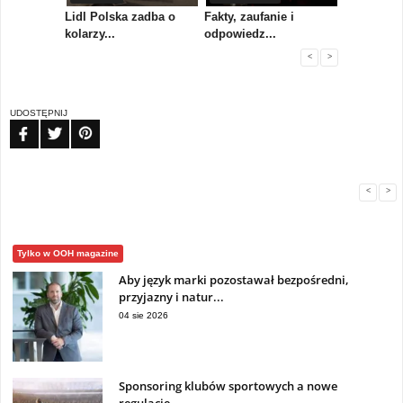
rum
Lidl Polska zadba o
Fakty, zaufanie i
Paweł Tka
..
kolarzy...
odpowiedz...
...
<
>
UDOSTĘPNIJ
FB
TW
PIN
<
>
Tylko w OOH magazine
Aby język marki pozostawał bezpośredni,
przyjazny i natur...
04 sie 2026
Sponsoring klubów sportowych a nowe