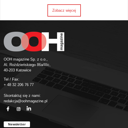
Zobacz więcej
OOH magazine Sp. z o.o.,
Al. Roździeńskiego 86a/IIIc,
40-203 Katowice
Tel / Fax:
+ 48 32 206 76 77
Skontaktuj się z nami:
redakcja@oohmagazine.pl
fb
ins
in
Newsletter