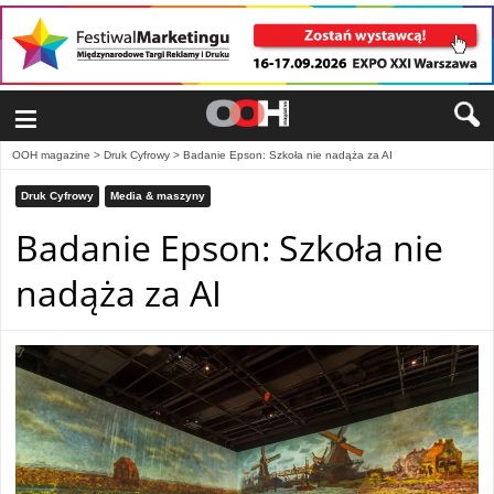
≡
OOH magazine
>
Druk Cyfrowy
>
Badanie Epson: Szkoła nie nadąża za AI
Druk Cyfrowy
Media & maszyny
Badanie Epson: Szkoła nie
nadąża za AI