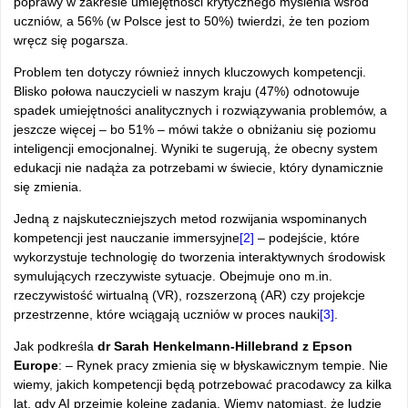
poprawy w zakresie umiejętności krytycznego myślenia wśród
uczniów, a 56% (w Polsce jest to 50%) twierdzi, że ten poziom
wręcz się pogarsza.
Problem ten dotyczy również innych kluczowych kompetencji.
Blisko połowa nauczycieli w naszym kraju (47%) odnotowuje
spadek umiejętności analitycznych i rozwiązywania problemów, a
jeszcze więcej – bo 51% – mówi także o obniżaniu się poziomu
inteligencji emocjonalnej. Wyniki te sugerują, że obecny system
edukacji nie nadąża za potrzebami w świecie, który dynamicznie
się zmienia.
Jedną z najskuteczniejszych metod rozwijania wspominanych
kompetencji jest nauczanie immersyjne
[2]
– podejście, które
wykorzystuje technologię do tworzenia interaktywnych środowisk
symulujących rzeczywiste sytuacje. Obejmuje ono m.in.
rzeczywistość wirtualną (VR), rozszerzoną (AR) czy projekcje
przestrzenne, które wciągają uczniów w proces nauki
[3]
.
Jak podkreśla
dr Sarah Henkelmann-Hillebrand z Epson
Europe
: – Rynek pracy zmienia się w błyskawicznym tempie. Nie
wiemy, jakich kompetencji będą potrzebować pracodawcy za kilka
lat, gdy AI przejmie kolejne zadania. Wiemy natomiast, że ludzie