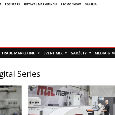
T
POS STARS
FESTIWAL MARKETINGU
PROMO SHOW
GALERIA
TRADE MARKETING
EVENT MIX
GADŻETY
MEDIA & 
∨
∨
∨
ital Series