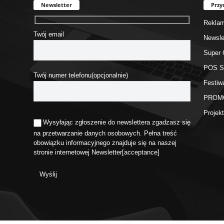
Newsletter
Przy
Rekla
Twój email
Newsle
Super 
POS 
Twój numer telefonu(opcjonalnie)
Festiw
PROM
Proje
Wysyłając zgłoszenie do newslettera zgadzasz się
na przetwarzanie danych osobowych. Pełna treść
obowiązku informacyjnego znajduje się na naszej
stronie internetowej
Newsletter
[acceptance]