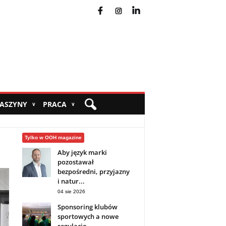
fb
ins
yt
MASZYNY
PRACA
∨
∨
Tylko w OOH magazine
Aby język marki
pozostawał
bezpośredni, przyjazny
i natur...
04 sie 2026
Sponsoring klubów
sportowych a nowe