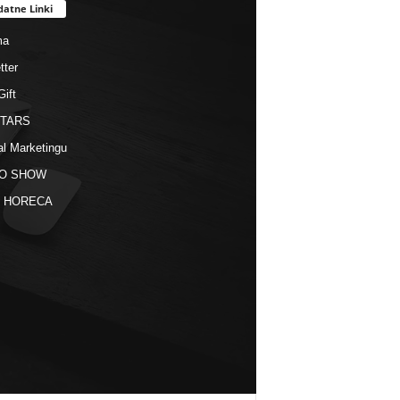
datne Linki
ma
tter
Gift
STARS
al Marketingu
O SHOW
kt HORECA