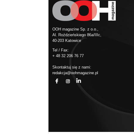
OOH magazine Sp. z o.o.,
Al. Roździeńskiego 86a/IIIc,
40-203 Katowice
Tel / Fax:
+ 48 32 206 76 77
Skontaktuj się z nami:
redakcja@oohmagazine.pl
fb
ins
in