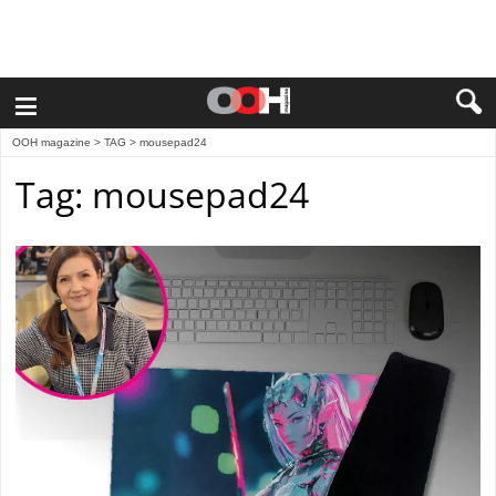
≡
OOH magazine
> TAG > mousepad24
Tag: mousepad24