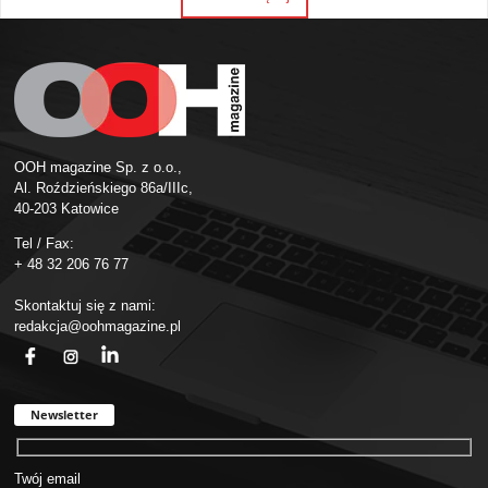
OOH magazine Sp. z o.o.,
Al. Roździeńskiego 86a/IIIc,
40-203 Katowice
Tel / Fax:
+ 48 32 206 76 77
Skontaktuj się z nami:
redakcja@oohmagazine.pl
fb
ins
in
Newsletter
Twój email