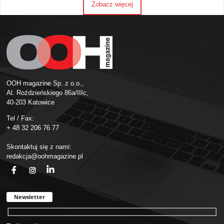
Zobacz więcej
OOH magazine Sp. z o.o.,
Al. Roździeńskiego 86a/IIIc,
40-203 Katowice
Tel / Fax:
+ 48 32 206 76 77
Skontaktuj się z nami:
redakcja@oohmagazine.pl
fb
ins
in
Newsletter