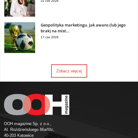
22 cze 2026
Geopolityka marketingu. Jak awans (lub jego
brak) na mist...
17 cze 2026
Zobacz więcej
OOH magazine Sp. z o.o.,
Al. Roździeńskiego 86a/IIIc,
40-203 Katowice