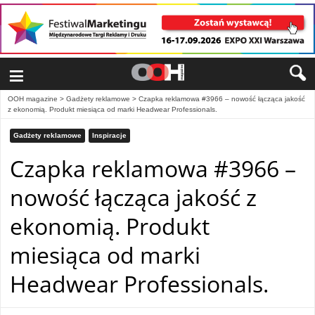
≡
OOH magazine
>
Gadżety reklamowe
>
Czapka reklamowa #3966 – nowość łącząca jakość
z ekonomią. Produkt miesiąca od marki Headwear Professionals.
Gadżety reklamowe
Inspiracje
Czapka reklamowa #3966 –
nowość łącząca jakość z
ekonomią. Produkt
miesiąca od marki
Headwear Professionals.