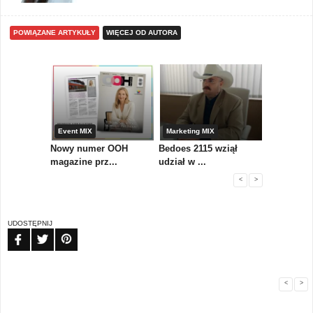
POWIĄZANE ARTYKUŁY
WIĘCEJ OD AUTORA
etingu
Event MIX
Marketing MIX
Gadżety r
zenia do
Nowy numer OOH
Bedoes 2115 wziął
GREMO – 
magazine prz...
udział w ...
importer r.
<
>
UDOSTĘPNIJ
FB
TW
PIN
<
>