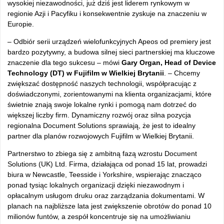
wysokiej niezawodności, już dziś jest liderem rynkowym w
regionie Azji i Pacyfiku i konsekwentnie zyskuje na znaczeniu w
Europie.
– Odbiór serii urządzeń wielofunkcyjnych Apeos od premiery jest
bardzo pozytywny, a budowa silnej sieci partnerskiej ma kluczowe
znaczenie dla tego sukcesu – mówi
Gary Organ, Head of Device
Technology (DT) w Fujifilm w Wielkiej Brytanii
. – Chcemy
zwiększać dostępność naszych technologii, współpracując z
doświadczonymi, zorientowanymi na klienta organizacjami, które
świetnie znają swoje lokalne rynki i pomogą nam dotrzeć do
większej liczby firm. Dynamiczny rozwój oraz silna pozycja
regionalna Document Solutions sprawiają, że jest to idealny
partner dla planów rozwojowych Fujifilm w Wielkiej Brytanii.
Partnerstwo to zbiega się z ambitną fazą wzrostu Document
Solutions (UK) Ltd. Firma, działająca od ponad 15 lat, prowadzi
biura w Newcastle, Teesside i Yorkshire, wspierając znacząco
ponad tysiąc lokalnych organizacji dzięki niezawodnym i
opłacalnym usługom druku oraz zarządzania dokumentami. W
planach na najbliższe lata jest zwiększenie obrotów do ponad 10
milionów funtów, a zespół koncentruje się na umożliwianiu