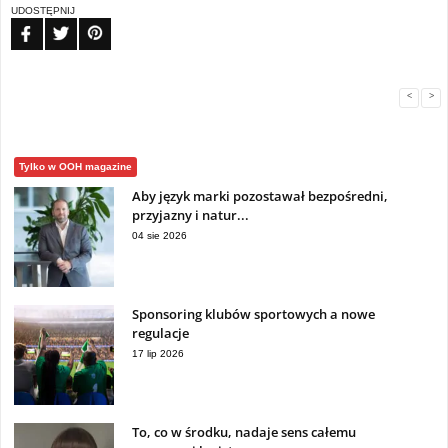
UDOSTĘPNIJ
FB
TW
PIN
<
>
Tylko w OOH magazine
Aby język marki pozostawał bezpośredni,
przyjazny i natur...
04 sie 2026
Sponsoring klubów sportowych a nowe
regulacje
17 lip 2026
To, co w środku, nadaje sens całemu