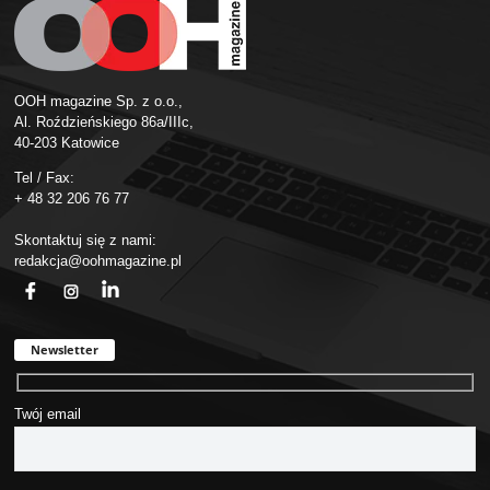
OOH magazine Sp. z o.o.,
Al. Roździeńskiego 86a/IIIc,
40-203 Katowice
Tel / Fax:
+ 48 32 206 76 77
Skontaktuj się z nami:
redakcja@oohmagazine.pl
fb
ins
in
Newsletter
Twój email