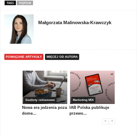
TAGS
FUJIFILM
Małgorzata Malinowska-Krawczyk
POWIĄZANE ARTYKUŁY
WIĘCEJ OD AUTORA
yny
Gadżety reklamowe
Marketing MIX
Gadżety r
Nowa era jedzenia poza
IAB Polska publikuje
Nowości od
 pl...
dome...
przewo...
mark...
<
>