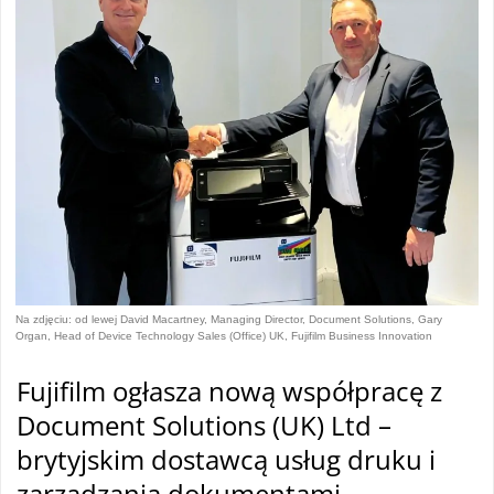
Na zdjęciu: od lewej David Macartney, Managing Director, Document Solutions, Gary
Organ, Head of Device Technology Sales (Office) UK, Fujifilm Business Innovation
Fujifilm ogłasza nową współpracę z
Document Solutions (UK) Ltd –
brytyjskim dostawcą usług druku i
zarządzania dokumentami.