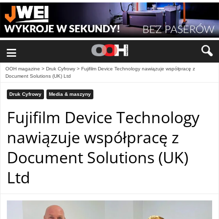
≡
OOH magazine
>
Druk Cyfrowy
>
Fujifilm Device Technology nawiązuje współpracę z
Document Solutions (UK) Ltd
Druk Cyfrowy
Media & maszyny
Fujifilm Device Technology
nawiązuje współpracę z
Document Solutions (UK)
Ltd