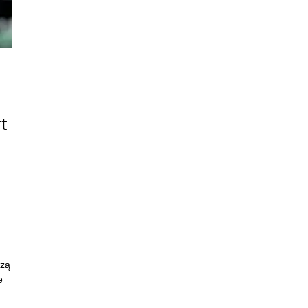
t
czą
e