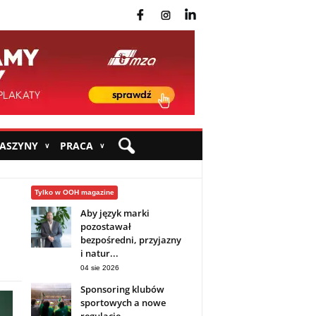
fb
ins
yt
MASZYNY
PRACA
∨
∨
Tylko w OOH magazine
Aby język marki
pozostawał
bezpośredni, przyjazny
i natur...
04 sie 2026
Sponsoring klubów
sportowych a nowe