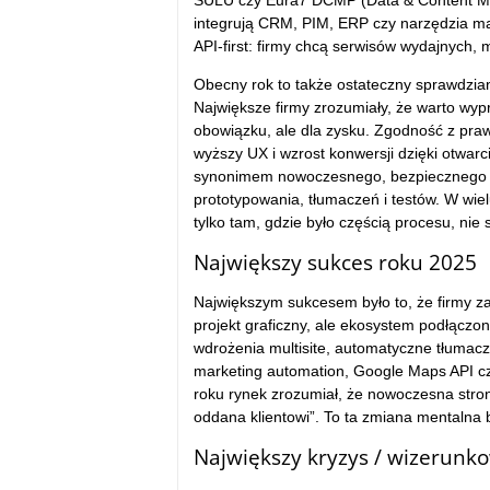
SULU czy Eura7 DCMP (Data & Content Man
integrują CRM, PIM, ERP czy narzędzia mar
API-first: firmy chcą serwisów wydajnych,
Obecny rok to także ostateczny sprawdzian
Największe firmy zrozumiały, że warto wy
obowiązku, ale dla zysku. Zgodność z praw
wyższy UX i wzrost konwersji dzięki otwarc
synonimem nowoczesnego, bezpiecznego biz
prototypowania, tłumaczeń i testów. W wiel
tylko tam, gdzie było częścią procesu, nie 
Największy sukces roku 2025
Największym sukcesem było to, że firmy za
projekt graficzny, ale ekosystem podłączo
wdrożenia multisite, automatyczne tłumacze
marketing automation, Google Maps API c
roku rynek zrozumiał, że nowoczesna stron
oddana klientowi”. To ta zmiana mentalna
Największy kryzys / wizerun