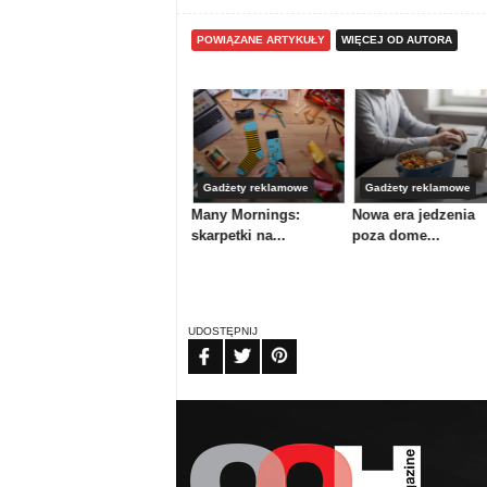
POWIĄZANE ARTYKUŁY
WIĘCEJ OD AUTORA
Artykuły
Gadżety reklamowe
Gadżety reklamowe
nku
Powrót do szkoły,
Many Mornings:
Nowa era jedzenia
powrót do...
skarpetki na...
poza dome...
UDOSTĘPNIJ
FB
TW
PIN