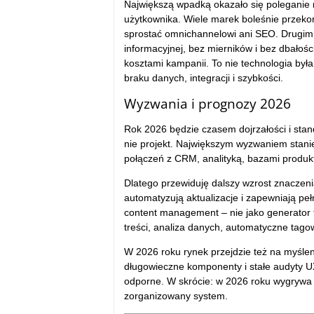
Największą wpadką okazało się poleganie 
użytkownika. Wiele marek boleśnie przekonał
sprostać omnichannelowi ani SEO. Drugim k
informacyjnej, bez mierników i bez dbałoś
kosztami kampanii. To nie technologia był
braku danych, integracji i szybkości.
Wyzwania i prognozy 2026
Rok 2026 będzie czasem dojrzałości i stand
nie projekt. Największym wyzwaniem stani
połączeń z CRM, analityką, bazami produkt
Dlatego przewiduję dalszy wzrost znaczenia 
automatyzują aktualizacje i zapewniają pe
content management – nie jako generator t
treści, analiza danych, automatyczne tago
W 2026 roku rynek przejdzie też na myśleni
długowieczne komponenty i stałe audyty UX.
odporne. W skrócie: w 2026 roku wygrywa ni
zorganizowany system.