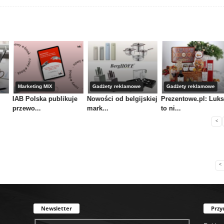
Marketing MIX
Gadżety reklamowe
Gadżety reklamowe
IAB Polska publikuje
Nowości od belgijskiej
Prezentowe.pl: Luk
przewo...
mark...
to ni...
<
<
Newsletter
Przy