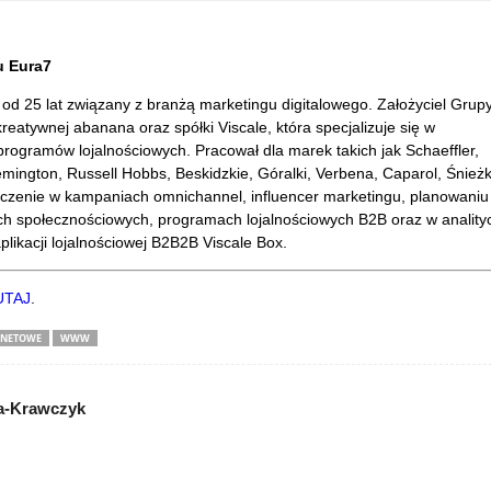
u Eura7
 od 25 lat związany z branżą marketingu digitalowego. Założyciel Grup
kreatywnej abanana oraz spółki Viscale, która specjalizuje się w
rogramów lojalnościowych. Pracował dla marek takich jak Schaeffler,
mington, Russell Hobbs, Beskidzkie, Góralki, Verbena, Caparol, Śnieżk
czenie w kampaniach omnichannel, influencer marketingu, planowaniu
 społecznościowych, programach lojalnościowych B2B oraz w anality
likacji lojalnościowej B2B2B Viscale Box.
UTAJ
.
RNETOWE
WWW
a-Krawczyk