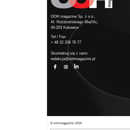
OOH magazine Sp. z o.o.,
Al. Roździeńskiego 86a/IIIc,
40-203 Katowice
Tel / Fax:
+ 48 32 206 76 77
Skontaktuj się z nami:
redakcja@oohmagazine.pl
fb
ins
in
© oohmagazine
2026