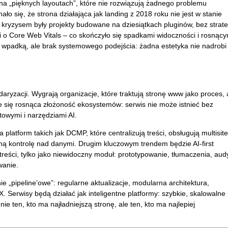
na „pięknych layoutach”, które nie rozwiązują żadnego problemu
o się, że strona działająca jak landing z 2018 roku nie jest w stanie
ryzysem były projekty budowane na dziesiątkach pluginów, bez strate
ci o Core Web Vitals – co skończyło się spadkami widoczności i rosnący
a wpadką, ale brak systemowego podejścia: żadna estetyka nie nadrobi
aryzacji. Wygrają organizacje, które traktują stronę www jako proces, 
e się rosnąca złożoność ekosystemów: serwis nie może istnieć bez
owymi i narzędziami AI.
platform takich jak DCMP, które centralizują treści, obsługują multisite
łną kontrolę nad danymi. Drugim kluczowym trendem będzie AI-first
reści, tylko jako niewidoczny moduł: prototypowanie, tłumaczenia, aud
wanie.
e „pipeline’owe”: regularne aktualizacje, modularna architektura,
 Serwisy będą działać jak inteligentne platformy: szybkie, skalowalne 
e ten, kto ma najładniejszą stronę, ale ten, kto ma najlepiej