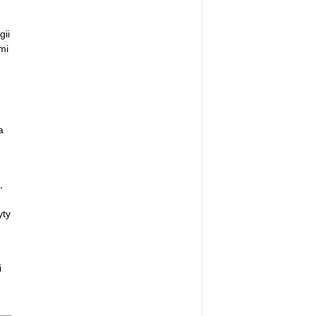
gii
mi
a
,
yty
i