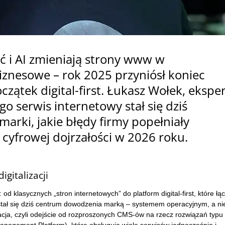
ć i AI zmieniają strony www w
biznesowe – rok 2025 przyniósł koniec
czątek digital-first. Łukasz Wołek, eksper
go serwis internetowy stał się dziś
rki, jakie błędy firmy popełniały
w cyfrowej dojrzałości w 2026 roku.
gitalizacji
od klasycznych „stron internetowych” do platform digital-first, które łą
 stał się dziś centrum dowodzenia marką – systemem operacyjnym, a ni
acja, czyli odejście od rozproszonych CMS-ów na rzecz rozwiązań typu