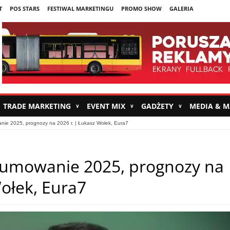
T
POS STARS
FESTIWAL MARKETINGU
PROMO SHOW
GALERIA
TRADE MARKETING
EVENT MIX
GADŻETY
MEDIA & 
∨
∨
∨
ie 2025, prognozy na 2026 r. | Łukasz Wołek, Eura7
umowanie 2025, prognozy na
Wołek, Eura7