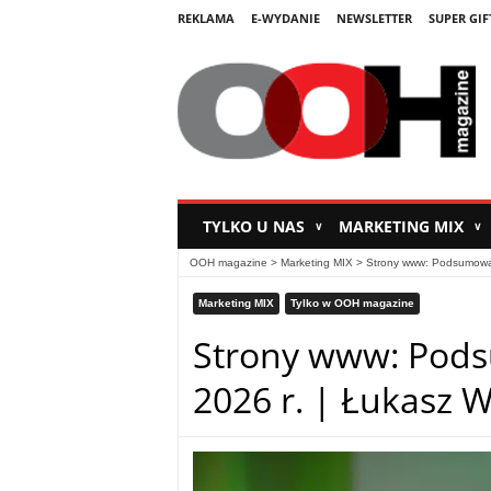
REKLAMA
E-WYDANIE
NEWSLETTER
SUPER GIF
TYLKO U NAS
MARKETING MIX
∨
∨
OOH magazine
>
Marketing MIX
>
Strony www: Podsumowan
Marketing MIX
Tylko w OOH magazine
Strony www: Pods
2026 r. | Łukasz 