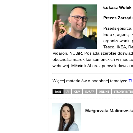
Łukasz Wołek
Prezes Zarząd
Przedsiębiorca,
Eura7, agencji 
organizowaniu p
Tesco, IKEA, Re
Vidaron, NCBiR. Posiada szerokie doświad
obecności marek konsumenckich w mediach
webowej. Miłośnik AI oraz pomysłodawca ap
Więcej materiałów o podobnej tematyce
T
TAGS
AI
CRM
EURA7
ONLINE
STRONY INTE
Małgorzata Malinowsk