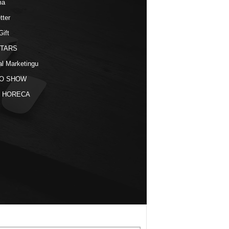
ma
tter
Gift
STARS
al Marketingu
O SHOW
kt HORECA