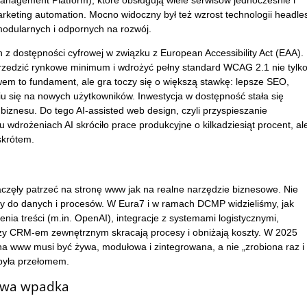
agement Platform), które obsługują wiele serwisów jednocześnie i
keting automation. Mocno widoczny był też wzrost technologii headles
 modularnych i odpornych na rozwój.
 z dostępności cyfrowej w związku z European Accessibility Act (EAA).
przedzić rynkowe minimum i wdrożyć pełny standard WCAG 2.1 nie tylko
em to fundament, ale gra toczy się o większą stawkę: lepsze SEO,
iu się na nowych użytkowników. Inwestycja w dostępność stała się
nesu. Do tego AI-assisted web design, czyli przyspieszanie
u wdrożeniach AI skróciło prace produkcyjne o kilkadziesiąt procent, al
skrótem.
częły patrzeć na stronę www jak na realne narzędzie biznesowe. Nie
ny do danych i procesów. W Eura7 i w ramach DCMP widzieliśmy, jak
nia treści (m.in. OpenAI), integracje z systemami logistycznymi,
zy CRM-em zewnętrznym skracają procesy i obniżają koszty. W 2025
a www musi być żywa, modułowa i zintegrowana, a nie „zrobiona raz i
 była przełomem.
kowa wpadka