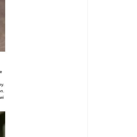
e
ny.
n.
wi