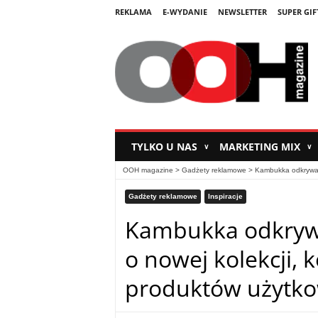
REKLAMA
E-WYDANIE
NEWSLETTER
SUPER GIF
TYLKO U NAS
MARKETING MIX
∨
∨
OOH magazine
>
Gadżety reklamowe
>
Kambukka odkrywa k
Gadżety reklamowe
Inspiracje
Kambukka odkrywa
o nowej kolekcji, 
produktów użytk