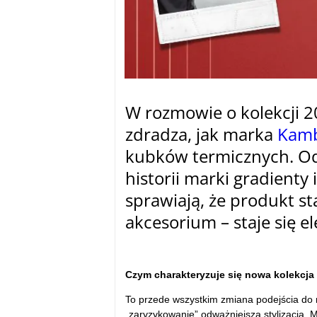
W rozmowie o kolekcji 2
zdradza, jak marka
Kam
kubków termicznych. Od
historii marki gradienty
sprawiają, że produkt st
akcesorium – staje się 
tam
Czym charakteryzuje się nowa kolekcj
To przede wszystkim zmiana podejścia do
„zaryzykowanie” odważniejszą stylizacją. 