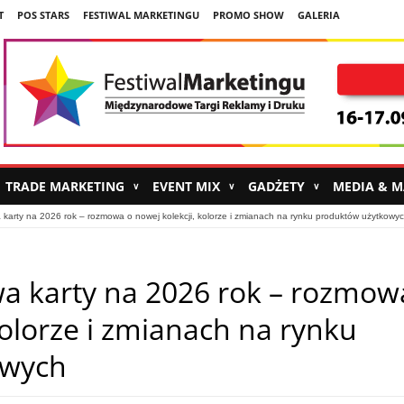
T
POS STARS
FESTIWAL MARKETINGU
PROMO SHOW
GALERIA
TRADE MARKETING
EVENT MIX
GADŻETY
MEDIA & 
∨
∨
∨
arty na 2026 rok – rozmowa o nowej kolekcji, kolorze i zmianach na rynku produktów użytkowy
 karty na 2026 rok – rozmow
kolorze i zmianach na rynku
owych