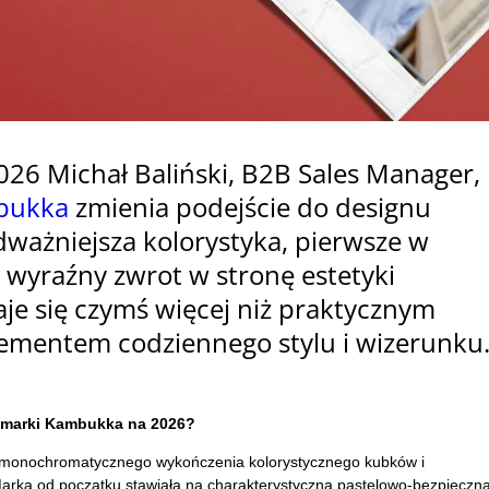
026 Michał Baliński, B2B Sales Manager,
bukka
zmienia podejście do designu
ważniejsza kolorystyka, pierwsze w
 i wyraźny zwrot w stronę estetyki
aje się czymś więcej niż praktycznym
elementem codziennego stylu i wizerunku
a marki Kambukka na 2026?
 monochromatycznego wykończenia kolorystycznego kubków i
Marka od początku stawiała na charakterystyczną pastelowo-bezpieczn