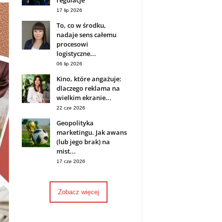
regulacje
17 lip 2026
To, co w środku,
nadaje sens całemu
procesowi
logistyczne...
06 lip 2026
Kino, które angażuje:
dlaczego reklama na
wielkim ekranie...
22 cze 2026
Geopolityka
marketingu. Jak awans
(lub jego brak) na
mist...
17 cze 2026
Zobacz więcej