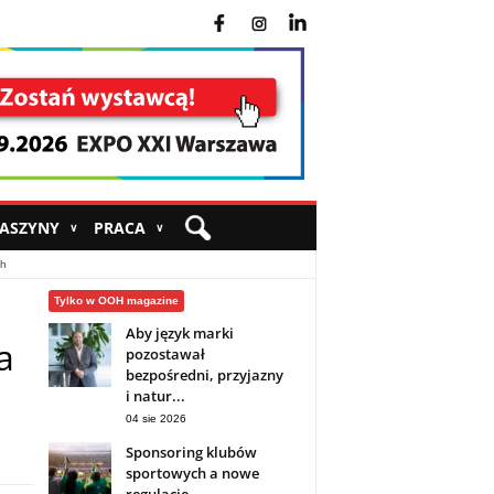
fb
ins
yt
MASZYNY
PRACA
∨
∨
ch
Tylko w OOH magazine
Aby język marki
a
pozostawał
bezpośredni, przyjazny
i natur...
04 sie 2026
Sponsoring klubów
sportowych a nowe