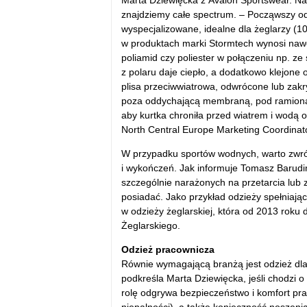
Marta Dziewięcka z Avalon Sportswear. Na t
znajdziemy całe spectrum. – Począwszy 
wyspecjalizowane, idealne dla żeglarzy (
w produktach marki Stormtech wynosi nawet
poliamid czy poliester w połączeniu np. 
z polaru daje ciepło, a dodatkowo klejone
plisa przeciwwiatrowa, odwrócone lub zakry
poza oddychającą membraną, pod ramionam
aby kurtka chroniła przed wiatrem i wodą 
North Central Europe Marketing Coordinat
W przypadku sportów wodnych, warto zwró
i wykończeń. Jak informuje Tomasz Barudi
szczególnie narażonych na przetarcia lub z
posiadać. Jako przykład odzieży spełniają
w odzieży żeglarskiej, która od 2013 roku 
Żeglarskiego.
Odzież pracownicza
Równie wymagającą branżą jest odzież dl
podkreśla Marta Dziewięcka, jeśli chodzi 
rolę odgrywa bezpieczeństwo i komfort pra