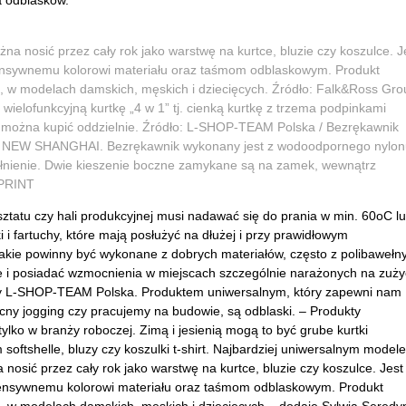
a odblasków.
a nosić przez cały rok jako warstwę na kurtce, bluzie czy koszulce. J
ensywnemu kolorowi materiału oraz taśmom odblaskowym. Produkt
h, w modelach damskich, męskich i dziecięcych.
Źródło: Falk&Ross Gro
elofunkcyjną kurtkę „4 w 1” tj. cienką kurtkę z trzema podpinkami
ą można kupić oddzielnie. Źródło: L-SHOP-TEAM Polska / Bezrękawnik
EW SHANGHAI. Bezrękawnik wykonany jest z wodoodpornego nylon
łnienie. Dwie kieszenie boczne zamykane są na zamek, wewnątrz
-PRINT
sztatu czy hali produkcyjnej musi nadawać się do prania w min. 60oC l
 i fartuchy, które mają posłużyć na dłużej i przy prawidłowym
akie powinny być wykonane z dobrych materiałów, często z polibawełny
e i posiadać wzmocnienia w miejscach szczególnie narażonych na zuży
my L-SHOP-TEAM Polska. Produktem uniwersalnym, który zapewni nam
cny jogging czy pracujemy na budowie, są odblaski. – Produkty
lko w branży roboczej. Zimą i jesienią mogą to być grube kurtki
softshelle, bluzy czy koszulki t-shirt. Najbardziej uniwersalnym model
osić przez cały rok jako warstwę na kurtce, bluzie czy koszulce. Jest
tensywnemu kolorowi materiału oraz taśmom odblaskowym. Produkt