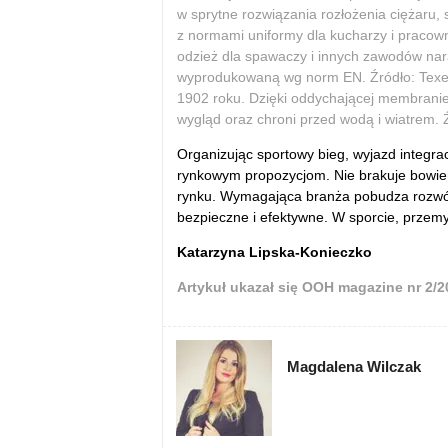
w sprytne rozwiązania rozłożenia ciężaru
z normami uniformy dla kucharzy i pracown
odzież dla spawaczy i innych zawodów na
wyprodukowaną wg norm EN. Źródło: Texet P
1902 roku. Dzięki oddychającej membranie 
wygląd oraz chroni przed wodą i wiatrem. Ź
Organizując sportowy bieg, wyjazd integra
rynkowym propozycjom. Nie brakuje bowiem
rynku. Wymagająca branża pobudza rozwój n
bezpieczne i efektywne. W sporcie, prze
Katarzyna Lipska-Konieczko
Artykuł ukazał się OOH magazine nr 2/2
Magdalena Wilczak