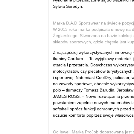
wykonane przeznaczone są do wszelkich a
Sylwia Seredyn.
Marka D.A.D Sportswear na świecie pozycjo
W 2013 roku marka podpisała umowę na dos
Żeglarskiego. Stworzona na bazie kolekcji d
sklepów sportowych, gdzie chętnie jest ku
Z najczęściej wykorzystywanych innowacji
tkaniny Cordura. – To wyjątkowy materiał,
otarcia i przetarcia. Dotychczas wykorzyst
motocyklistów czy plecaków turystycznych, 
i sportowej. Natomiast CoolDry, poliester
na zawody sportowe, obecnie wykorzystywan
polo – tłumaczy Tomasz Barudin. Jarosław
JAMES ROSS. – Nowe rozwiązania przenie
powstaniem zupełnie nowych materiałów ta
softshell oprócz funkcji ochronnych przed
uczucie komfortu poprzez swoje właściwoś
Od lewej: Marka ProJob dopasowana jest d