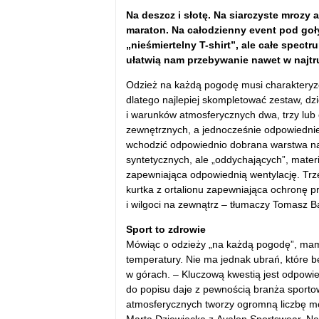
Na deszcz i słotę. Na siarczyste mrozy
maraton. Na całodzienny event pod goł
„nieśmiertelny T-shirt”, ale całe spec
ułatwią nam przebywanie nawet w najt
Odzież na każdą pogodę musi charakteryzow
dlatego najlepiej skompletować zestaw, dz
i warunków atmosferycznych dwa, trzy lub
zewnętrznych, a jednocześnie odpowiednie
wchodzić odpowiednio dobrana warstwa najb
syntetycznych, ale „oddychających”, mater
zapewniająca odpowiednią wentylację. Trz
kurtka z ortalionu zapewniająca ochronę p
i wilgoci na zewnątrz – tłumaczy Tomasz B
Sport to zdrowie
Mówiąc o odzieży „na każdą pogodę”, mamy
temperatury. Nie ma jednak ubrań, które b
w górach. – Kluczową kwestią jest odpowie
do popisu daje z pewnością branża sporto
atmosferycznych tworzy ogromną liczbę mo