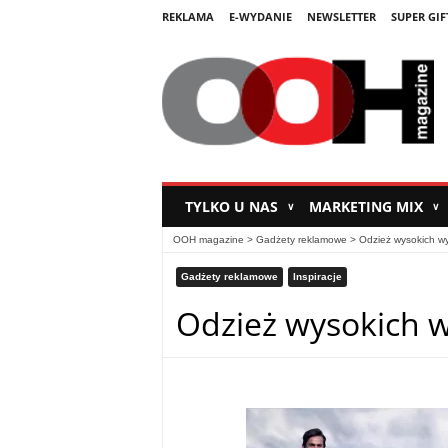
REKLAMA
E-WYDANIE
NEWSLETTER
SUPER GIF
TYLKO U NAS
MARKETING MIX
∨
∨
OOH magazine
>
Gadżety reklamowe
>
Odzież wysokich 
Gadżety reklamowe
Inspiracje
Odzież wysokich