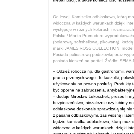
niepalności), a także konieczność noszeni
Od lewej: Kamizelka odblaskowa, którą możn
widoczna w każdych warunkach dzięki int
występuje w różnych kolorach i rozmiarac
Polska / Marka Promodoro wyprodukowała wi
(polarową, softshellową, pikowaną), każd
marki JAMES ROSS COLLECTION, model N
Posiada poliestrową podszewkę oraz wype
posiada kieszeń na portfel. Źródło: SEMA
– Odzież robocza np. dla gastronomii, war
prania przemysłowego. To koszulki, polówki
użytkowaniu na pewno posłużą. Produkty t
być oporne na zabrudzenia, antybakteryjn
– dodaje Miroslaw Lukoschek, prezes fir
bezpieczeństwo, niezależnie czy lubimy no
odblaskowe doskonale sprawdzają się nie ty
z pasami odblaskowymi, zaś wiosną i latem 
będzie kamizelka odblaskowa, którą można n
widoczna w każdych warunkach, dzięki in