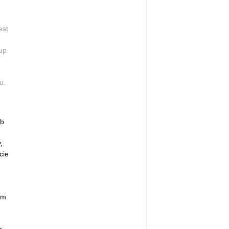
est
up
u.
ub
,
cie
em