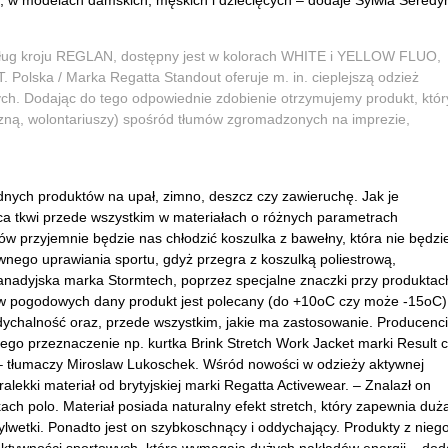
, w modelach damskich, męskich i dziecięcych – dodaje Sylwia Seredy
edług kroju REGLAN, dostępny jest w kolorach WHITE i YELLOW FLUO,
T. Polska / Marka Regatta Standout oferuje m. in. cieplejszą odzież
ch. Dodając do tego odpowiednie zdobienie otrzymujemy produkt, któr
czną, wolontariuszy) spośród tłumów zgromadzonych na imprezie,
nych produktów na upał, zimno, deszcz czy zawieruchę. Jak je
a tkwi przede wszystkim w materiałach o różnych parametrach
w przyjemnie będzie nas chłodzić koszulka z bawełny, która nie będzi
nego uprawiania sportu, gdyż przegra z koszulką poliestrową,
anadyjska marka Stormtech, poprzez specjalne znaczki przy produktac
ów pogodowych dany produkt jest polecany (do +10oC czy może -15oC)
dychalność oraz, przede wszystkim, jakie ma zastosowanie. Producenci
ego przeznaczenie np. kurtka Brink Stretch Work Jacket marki Result 
– tłumaczy Miroslaw Lukoschek. Wśród nowości w odzieży aktywnej
lekki materiał od brytyjskiej marki Regatta Activewear. – Znalazł on
kach polo. Materiał posiada naturalny efekt stretch, który zapewnia duż
lwetki. Ponadto jest on szybkoschnący i oddychający. Produkty z nieg