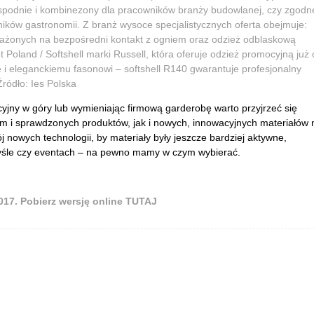
, spodnie i kombinezony dla pracowników branży budowlanej, czy zgodn
ików gastronomii. Z branż wysoce specjalistycznych oferta obejmuje:
rażonych na bezpośredni kontakt z ogniem oraz odzież odblaskową
oland / Softshell marki Russell, która oferuje odzież promocyjną już 
i eleganckiemu fasonowi – softshell R140 gwarantuje profesjonalny
ródło: Ies Polska
cyjny w góry lub wymieniając firmową garderobę warto przyjrzeć się
 i sprawdzonych produktów, jak i nowych, innowacyjnych materiałów 
owych technologii, by materiały były jeszcze bardziej aktywne,
myśle czy eventach – na pewno mamy w czym wybierać.
017. Pobierz wersję online
TUTAJ