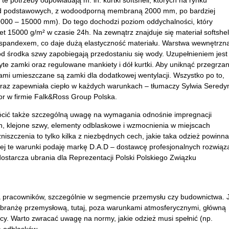
e potrzeby odpowiadają m. in. kurtki softshell, których na rynku
od podstawowych, z wodoodporną membraną 2000 mm, po bardziej
10000 – 15000 mm). Do tego dochodzi poziom oddychalności, który
 15000 g/m² w czasie 24h. Na zewnątrz znajduje się materiał softshell
ze spandexem, co daje dużą elastyczność materiału. Warstwa wewnętrzn
 od środka szwy zapobiegają przedostaniu się wody. Uzupełnieniem jest
te zamki oraz regulowane mankiety i dół kurtki. Aby uniknąć przegrzan
i umieszczane są zamki dla dodatkowej wentylacji. Wszystko po to,
oraz zapewniała ciepło w każdych warunkach – tłumaczy Sylwia Seredy
or w firmie Falk&Ross Group Polska.
cić także szczególną uwagę na wymagania odnośnie impregnacji
n, klejone szwy, elementy odblaskowe i wzmocnienia w miejscach
niszczenia to tylko kilka z niezbędnych cech, jakie taka odzież powinna
cej te warunki podaję markę D.A.D – dostawcę profesjonalnych rozwiąz
dostarcza ubrania dla Reprezentacji Polski Polskiego Związku
a pracowników, szczególnie w segmencie przemysłu czy budownictwa. 
o branżę przemysłową, tutaj, poza warunkami atmosferycznymi, główną
cy. Warto zwracać uwagę na normy, jakie odzież musi spełnić (np.