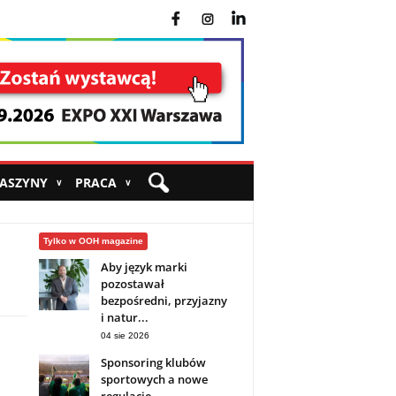
fb
ins
yt
MASZYNY
PRACA
∨
∨
Tylko w OOH magazine
Aby język marki
pozostawał
bezpośredni, przyjazny
i natur...
04 sie 2026
Sponsoring klubów
sportowych a nowe