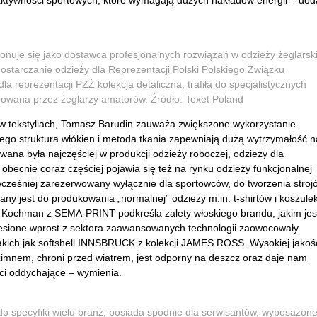
ktywności sportowych, które wymagają dużych nakładów energii – dod
nuje się jako dostawca profesjonalnych rozwiązań w odzieży żeglarski
tarczanie odzieży dla Reprezentacji Polski Polskiego Związku
la reprezentacji PZŻ kolekcja detaliczna, trafiła do specjalistycznych
powana przez żeglarzy amatorów. Źródło: Texet Poland
 w tekstyliach, Tomasz Barudin zauważa zwiększone wykorzystanie
 jego struktura włókien i metoda tkania zapewniają dużą wytrzymałość n
ywana była najczęściej w produkcji odzieży roboczej, odzieży dla
obecnie coraz częściej pojawia się też na rynku odzieży funkcjonalnej
, wcześniej zarezerwowany wyłącznie dla sportowców, do tworzenia stroj
y jest do produkowania „normalnej” odzieży m.in. t-shirtów i koszule
 Kochman z SEMA-PRINT podkreśla zalety włoskiego brandu, jakim jes
sione wprost z sektora zaawansowanych technologii zaowocowały
kich jak softshell INNSBRUCK z kolekcji JAMES ROSS. Wysokiej jakoś
 zimnem, chroni przed wiatrem, jest odporny na deszcz oraz daje nam
ci oddychające – wymienia.
o specyfiki wielu branż, posiada spodnie dla serwisantów, wyposażon