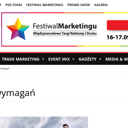
T
POS STARS
FESTIWAL MARKETINGU
PROMO SHOW
GALERIA
TRADE MARKETING
EVENT MIX
GADŻETY
MEDIA & 
∨
∨
∨
wymagań
 wymagań