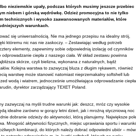
 albo nieziemskie upały, podczas których musimy jeszcze przebiec
ym niebem i górską wędrówkę. Odzież promocyjna to nie tylko
trum technicznych i wysoko zaawansowanych materiałów, które
rudniejszych warunkach.
ać się uniwersalnością. Nie ma jednego przepisu na idealny strój,
ięki któremu nic nas nie zaskoczy. – Zestawiając według potrzeb
 cztery elementy, zapewnimy sobie odpowiednią izolację od czynników
 odprowadzanie ciepła z naszego ciała. W skład zestawu powinna
liższa skórze, czyli bielizna, wykonana z naturalnych, bądź
iałów. Kolejna warstwa to zazwyczaj bluza z długim rękawem, również
ecią warstwę może stanowić natomiast nieprzemakalny softshell lub
rzed wodą i wiatrem, jednocześnie umożliwiająca odprowadzanie ciepła
arudin, dyrektor zarządzający TEXET Poland.
 zazwyczaj na myśli trudne warunki jak: deszcz, mróz czy wysokie
ędą idealne zarówno w gorący letni dzień, jak i mroźną styczniową noc
dnie dobranie odzieży do aktywności, którą planujemy. Największe pol
wa. Mnogość aktywności fizycznych, miejsc uprawiania sportu i warun
żliwych kombinacji, do których należy dobrać odpowiedni ubiór – mów