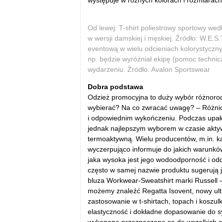
występuje w różnych kolorach i rozmiarach
Od lewej: T-shirt poliestrowy sportowy w
w wersji damskiej i męskiej. Źródło: W.E.S.
eventową w wielu odcieniach kolorystyczny
np. będzie wyróżniał ekipę (pomoc techni
wydarzeniu. Źródło: Avalon Sportswear
Dobra podstawa
Odzież promocyjna to duży wybór różnorod
wybierać? Na co zwracać uwagę? – Różnic
i odpowiednim wykończeniu. Podczas upałó
jednak najlepszym wyborem w czasie aktyw
termoaktywną. Wielu producentów, m.in. k
wyczerpująco informuje do jakich warunk
jaka wysoka jest jego wodoodporność i od
często w samej nazwie produktu sugerują j
bluza Workwear-Sweatshirt marki Russell 
możemy znaleźć Regatta Isovent, nowy ultra
zastosowanie w t-shirtach, topach i koszul
elastyczność i dokładne dopasowanie do sy