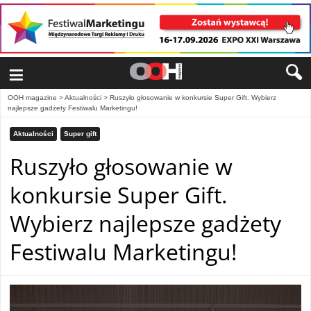
≡
OOH magazine
>
Aktualności
>
Ruszyło głosowanie w konkursie Super Gift. Wybierz
najlepsze gadżety Festiwalu Marketingu!
Aktualności
Super gift
Ruszyło głosowanie w
konkursie Super Gift.
Wybierz najlepsze gadżety
Festiwalu Marketingu!