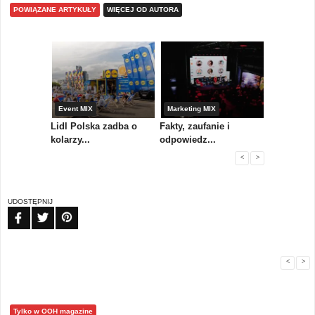
POWIĄZANE ARTYKUŁY
WIĘCEJ OD AUTORA
yny
Event MIX
Marketing MIX
Festiwal M
rum
Lidl Polska zadba o
Fakty, zaufanie i
Paweł Tka
..
kolarzy...
odpowiedz...
...
<
>
UDOSTĘPNIJ
FB
TW
PIN
<
>
Tylko w OOH magazine