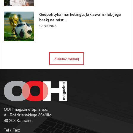
Geopolityka marketingu. Jak awans (lub jego
brak) na mist...
17 cze 2026
Zobacz więcej
OOH magazine Sp. z o.o.,
Al. Roździeńskiego 86a/IIIc,
40-203 Katowice
Tel / Fax: