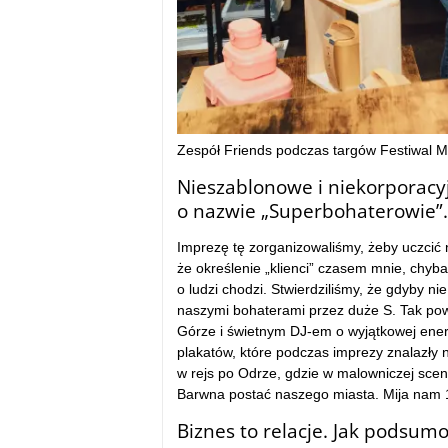
Zespół Friends podczas targów Festiwal M
Nieszablonowe i niekorporacy
o nazwie „Superbohaterowie”.
Imprezę tę zorganizowaliśmy, żeby uczcić n
że określenie „klienci” czasem mnie, chyba n
o ludzi chodzi. Stwierdziliśmy, że gdyby n
naszymi bohaterami przez duże S. Tak pow
Górze i świetnym DJ-em o wyjątkowej ener
plakatów, które podczas imprezy znalazły 
w rejs po Odrze, gdzie w malowniczej scene
Barwna postać naszego miasta. Mija nam 1
Biznes to relacje. Jak podsu