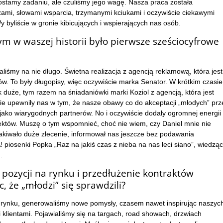
rostamy zadaniu, ale czuliśmy jego wagę. Nasza praca została
mi, słowami wsparcia, trzymanymi kciukami i oczywiście ciekawymi
y byliście w gronie kibicujących i wspierających nas osób.
 w waszej historii było pierwsze sześciocyfrowe
liśmy na nie długo. Świetna realizacja z agencją reklamową, która jest
ów. To były długopisy, więc oczywiście marka Senator. W krótkim czasie
k duże, tym razem na śniadaniówki marki Koziol z agencją, która jest
nie upewniły nas w tym, że nasze obawy co do akceptacji „młodych” prz
 jako wiarygodnych partnerów. No i oczywiście dodały ogromnej energii
ektów. Muszę o tym wspomnieć, choć nie wiem, czy Daniel mnie nie
akiwało duże zlecenie, informował nas jeszcze bez podawania
piosenki Popka „Raz na jakiś czas z nieba na nas leci siano”, wiedząc
.
 pozycji na rynku i przedłużenie kontraktów
, że „młodzi” się sprawdzili?
 rynku, generowaliśmy nowe pomysły, czasem nawet inspirując naszyc
klientami. Pojawialiśmy się na targach, road showach, drzwiach