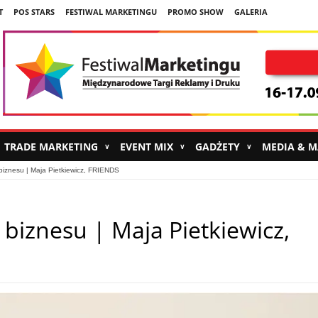
T
POS STARS
FESTIWAL MARKETINGU
PROMO SHOW
GALERIA
TRADE MARKETING
EVENT MIX
GADŻETY
MEDIA & 
∨
∨
∨
 biznesu | Maja Pietkiewicz, FRIENDS
 biznesu | Maja Pietkiewicz,