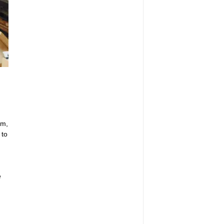
am,
 to
e