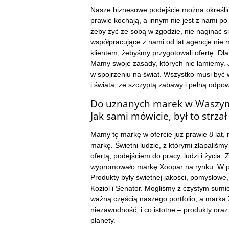
Nasze biznesowe podejście można określić 
prawie kochają, a innym nie jest z nami po
żeby żyć ze sobą w zgodzie, nie naginać s
współpracujące z nami od lat agencje nie
klientem, żebyśmy przygotowali ofertę. Dlat
Mamy swoje zasady, których nie łamiemy. 
w spojrzeniu na świat. Wszystko musi być
i świata, ze szczyptą zabawy i pełną odpow
Do uznanych marek w Waszym po
Jak sami mówicie, był to strza
Mamy tę markę w ofercie już prawie 8 lat, 
markę. Świetni ludzie, z którymi złapaliśm
ofertą, podejściem do pracy, ludzi i życi
wypromowało markę Xoopar na rynku. W pi
Produkty były świetnej jakości, pomysłow
Koziol i Senator. Mogliśmy z czystym sum
ważną częścią naszego portfolio, a marka
niezawodność, i co istotne – produkty ora
planety.