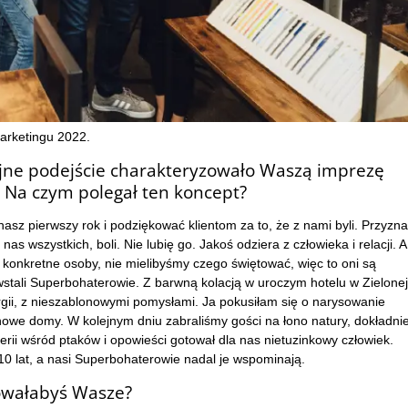
arketingu 2022.
jne podejście charakteryzowało Waszą imprezę
 Na czym polegał ten koncept?
asz pierwszy rok i podziękować klientom za to, że z nami byli. Przyzn
as wszystkich, boli. Nie lubię go. Jakoś odziera z człowieka i relacji. A
ie konkretne osoby, nie mielibyśmy czego świętować, więc to oni są
stali Superbohaterowie. Z barwną kolacją w uroczym hotelu w Zielonej
gii, z nieszablonowymi pomysłami. Ja pokusiłam się o narysowanie
nowe domy. W kolejnym dniu zabraliśmy gości na łono natury, dokładni
rii wśród ptaków i opowieści gotował dla nas nietuzinkowy człowiek.
0 lat, a nasi Superbohaterowie nadal je wspominają.
mowałabyś Wasze?