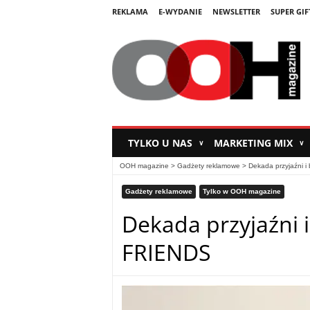
REKLAMA
E-WYDANIE
NEWSLETTER
SUPER GIF
TYLKO U NAS
MARKETING MIX
∨
∨
OOH magazine
>
Gadżety reklamowe
>
Dekada przyjaźni i
Gadżety reklamowe
Tylko w OOH magazine
Dekada przyjaźni i
FRIENDS