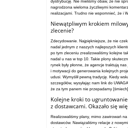
dystrybucję. Nie mieliśmy obaw, że nie sp
nagrodzona wieloma życzliwymi komentarza
realizacjami. Trudno nie wspomnieć, że i W
Niewątpliwym krokiem milowym
zlecenie?
Zdecydowanie. Najpiękniejsze, że nie czeka
nadal jednym z naszych najlepszych klient
po tym zleceniu zrealizowaliśmy kolejne ta
nadal u nas w top 10. Takie plony skutecz
rynek były płonne, że agencje traktują nas
i motywacji do generowania kolejnych proj
udusi. Wymyślił pewną tradycję. Kiedy wsk
szczegółów, wysyłając nam link do UWAGA! 
że za tym panem nie przepadamy [śmiech]
Kolejne kroki to ugruntowanie
z dostawcami. Okazało się więc
Realizowaliśmy plany, mimo zawirowań na
dostawców. Nawiązaliśmy relacje z nowymi 