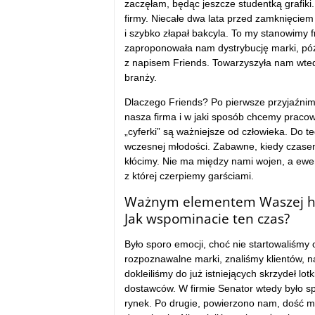
zaczęłam, będąc jeszcze studentką grafiki.
firmy. Niecałe dwa lata przed zamknięciem o
i szybko złapał bakcyla. To my stanowimy fr
zaproponowała nam dystrybucję marki, późn
z napisem Friends. Towarzyszyła nam wtedy
branży.
Dlaczego Friends? Po pierwsze przyjaźnimy
nasza firma i w jaki sposób chcemy pracow
„cyferki” są ważniejsze od człowieka. Do t
wczesnej młodości. Zabawne, kiedy czasem
kłócimy. Nie ma między nami wojen, a ewe
z której czerpiemy garściami.
Ważnym elementem Waszej hist
Jak wspominacie ten czas?
Było sporo emocji, choć nie startowaliśmy 
rozpoznawalne marki, znaliśmy klientów, 
dokleiliśmy do już istniejących skrzydeł l
dostawców. W firmie Senator wtedy było spo
rynek. Po drugie, powierzono nam, dość