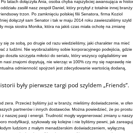
 Po latach dołączyła Ania, osoba chyba najszybciej awansująca w histor
ddziału zasilił nasz zespół Daniel, który przybył z totalnie innej branży
iendsowy trzon. Po zamknięciu polskiej filii Senatora, firma Koziol
iej dołączył sam Senator i tak w maju 2014 roku zawieszaliśmy szyld
 moja siostra Monika, która na jakiś czas miała ochotę na zmianę
 się ze sobą, po drugie od razu wiedzieliśmy, jaki charakter ma mieć
ać z ludźmi. Nie wyobrażaliśmy sobie korporacyjnego podejścia, gdzie
ego doszła szczypta miłości do serialu, który wszyscy oglądaliśmy we
 nasi znajomi dopytują, nie wierząc w 100% czy my się naprawdę nie
ntualna odmienność spojrzeń jest zdecydowanie wartością dodaną,
orii były pierwsze targi pod szyldem „Friends”.
od zera. Przecież byliśmy już w branży, mieliśmy doświadczenie, w ofer
naszych partnerów i innych dostawców. Można powiedzieć, że po prostu
otki z naszej pasji i energii. Trudność mogły wygenerować zmiany u nasz
ro modyfikacji, szykowały się kolejne i nie byliśmy pewni, jak zareagu
 młodym ludziom z małym menadżerskim doświadczeniem, wyłączną