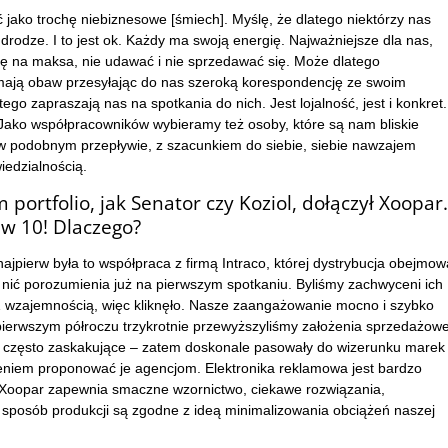
jako trochę niebiznesowe [śmiech]. Myślę, że dlatego niektórzy nas
 drodze. I to jest ok. Każdy ma swoją energię. Najważniejsze dla nas,
ię na maksa, nie udawać i nie sprzedawać się. Może dlatego
 mają obaw przesyłając do nas szeroką korespondencję ze swoim
ego zapraszają nas na spotkania do nich. Jest lojalność, jest i konkret.
Jako współpracowników wybieramy też osoby, które są nam bliskie
 w podobnym przepływie, z szacunkiem do siebie, siebie nawzajem
iedzialnością.
rtfolio, jak Senator czy Koziol, dołączył Xoopar.
ł w 10! Dlaczego?
najpierw była to współpraca z firmą Intraco, której dystrybucja obejmow
y nić porozumienia już na pierwszym spotkaniu. Byliśmy zachwyceni ich
a. Z wzajemnością, więc kliknęło. Nasze zaangażowanie mocno i szybko
erwszym półroczu trzykrotnie przewyższyliśmy założenia sprzedażowe
e, często zaskakujące – zatem doskonale pasowały do wizerunku marek
ieniem proponować je agencjom. Elektronika reklamowa jest bardzo
 Xoopar zapewnia smaczne wzornictwo, ciekawe rozwiązania,
z sposób produkcji są zgodne z ideą minimalizowania obciążeń naszej