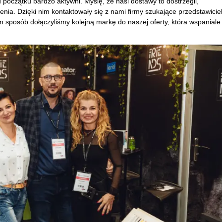
początku bardzo aktywni. Myślę, że nasi dostawy to dostrzegli,
nia. Dzięki nim kontaktowały się z nami firmy szukające przedstawicie
 sposób dołączyliśmy kolejną markę do naszej oferty, która wspaniale 