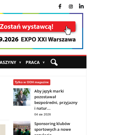
fb
ins
yt
MASZYNY
PRACA
∨
∨
Tylko w OOH magazine
Aby język marki
pozostawał
bezpośredni, przyjazny
i natur...
04 sie 2026
Sponsoring klubów
sportowych a nowe