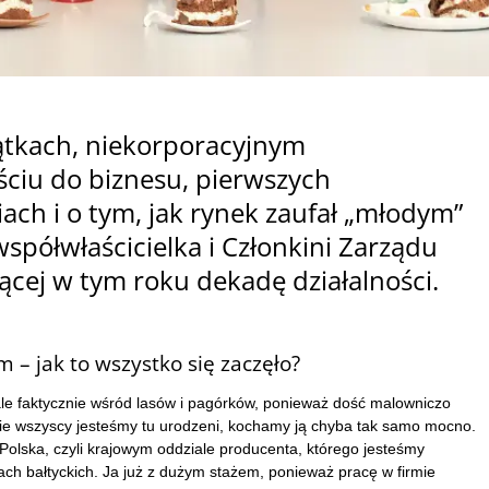
zątkach, niekorporacyjnym
ciu do biznesu, pierwszych
ach i o tym, jak rynek zaufał „młodym”
spółwłaścicielka i Członkini Zarządu
jącej w tym roku dekadę działalności.
em – jak to wszystko się zaczęło?
ale faktycznie wśród lasów i pagórków, ponieważ dość malowniczo
nie wszyscy jesteśmy tu urodzeni, kochamy ją chyba tak samo mocno.
 Polska, czyli krajowym oddziale producenta, którego jesteśmy
ach bałtyckich. Ja już z dużym stażem, ponieważ pracę w firmie