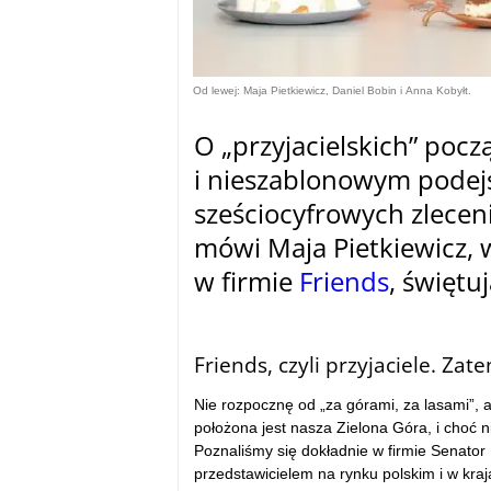
Od lewej: Maja Pietkiewicz, Daniel Bobin i Anna Kobyłt.
O „przyjacielskich” poc
i nieszablonowym podejś
sześciocyfrowych zleceni
mówi Maja Pietkiewicz, w
w firmie
Friends
, świętu
–
Friends, czyli przyjaciele. Zat
Nie rozpocznę od „za górami, za lasami”, 
położona jest nasza Zielona Góra, i choć 
Poznaliśmy się dokładnie w firmie Senator
przedstawicielem na rynku polskim i w kraj