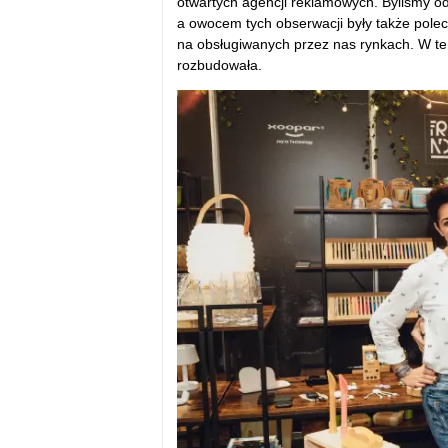
otwartych agencji reklamowych. Byliśmy od 
a owocem tych obserwacji były także polece
na obsługiwanych przez nas rynkach. W ten
rozbudowała.