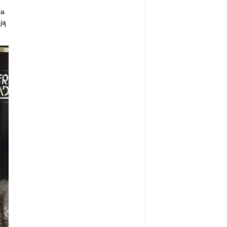
la
ją