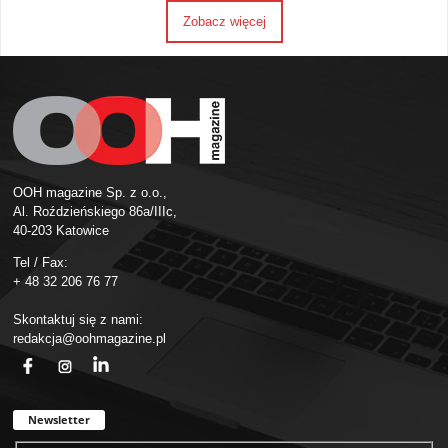
Zobacz więcej
OOH magazine Sp. z o.o.,
Al. Roździeńskiego 86a/IIIc,
40-203 Katowice
Tel / Fax:
+ 48 32 206 76 77
Skontaktuj się z nami:
redakcja@oohmagazine.pl
fb
ins
in
Newsletter