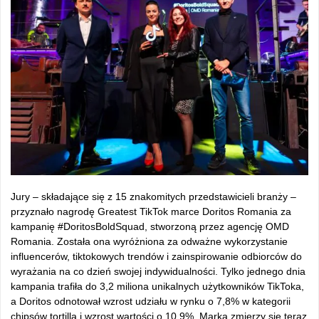
Jury – składające się z 15 znakomitych przedstawicieli branży –
przyznało nagrodę Greatest TikTok marce Doritos Romania za
kampanię #DoritosBoldSquad, stworzoną przez agencję OMD
Romania. Została ona wyróżniona za odważne wykorzystanie
influencerów, tiktokowych trendów i zainspirowanie odbiorców do
wyrażania na co dzień swojej indywidualności. Tylko jednego dnia
kampania trafiła do 3,2 miliona unikalnych użytkowników TikToka,
a Doritos odnotował wzrost udziału w rynku o 7,8% w kategorii
chipsów tortilla i wzrost wartości o 10,9%. Marka zmierzy się teraz