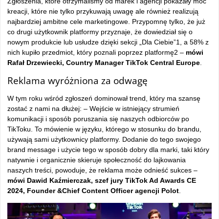
Zgłoszenia, które otrzymaliśmy od marek i agencji pokazały moc
kreacji, które nie tylko przykuwają uwagę ale również realizują
najbardziej ambitne cele marketingowe. Przypomnę tylko, że już
co drugi użytkownik platformy przyznaje, że dowiedział się o
nowym produkcie lub usłudze dzięki sekcji „Dla Ciebie”1, a 58% z
nich kupiło przedmiot, który poznali poprzez platformę2 –
mówi
Rafał Drzewiecki, Country Manager TikTok Central Europe
.
Reklama wyróżniona za odwagę
W tym roku wśród zgłoszeń dominował trend, który ma szansę
zostać z nami na dłużej: – Wejście w istniejący strumień
komunikacji i sposób poruszania się naszych odbiorców po
TikToku. To mówienie w języku, którego w stosunku do brandu,
używają sami użytkownicy platformy. Dodanie do tego swojego
brand message i użycie tego w sposób dobry dla marki, taki który
natywnie i organicznie skieruje społeczność do lajkowania
naszych treści, powoduje, że reklama może odnieść sukces –
mówi Dawid Kaźmierczak, szef jury TikTok Ad Awards CE
2024, Founder &Chief Content Officer agencji Polot
.