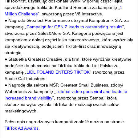
TikTok-first, uzyskując doskonałe wyniki w górnej części lejka
sprzedażowego trafiła do Kaufland Romania za kampanię „
1
Million Challenge
”, stworzoną przez V8 Interactive.
● Nagrodę Greatest Performance otrzymał Komputronik S.A. za
kampanię „
Campaign for GEN Z leads to outstanding results
”,
stworzoną przez Sales&More S.A. Kategoria poświęcona jest
kampaniom z dolnej części lejka sprzedażowego, które wyróżniały
się kreatywnością, podejściem TikTok-first oraz innowacyjną
strategią.
● Statuetka Greatest Creative, dla firm, które wyróżnia kreatywne
podejście do obecności na TikToku trafiła do Lidl Polska za
kampanię „
LIDL POLAND ENTERS TIKTOK
” stworzoną przez
Space Cat Industries.
● Nagrodę dla sektora MŚP, Greatest Small Business, zdobył
Wubertools za kampanię „
Tutorial video goes viral and leads to
increased brand visibility
”, stworzoną przez Sempai, która
skutecznie wykorzystała TikToka do realizacji swoich celów
marketingowych.
Pełen opis nagrodzonych kampanii znaleźć można na stronie
TikTok Ad Awards
.