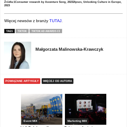
Źródła:1Consumer research by Accenture Song, 20232Ipsos, Unlocking Culture in Europe,
2023
Więcej newsów z branży
TUTAJ
.
TAGS
TIKTOK
TIKTOK AD AWARDS CE
Małgorzata Malinowska-Krawczyk
POWIĄZANE ARTYKUŁY
WIĘCEJ OD AUTORA
yny
Event MIX
Marketing MIX
Festiwal M