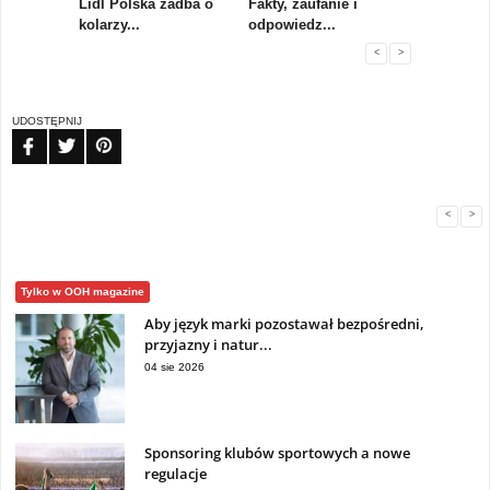
rum
Lidl Polska zadba o
Fakty, zaufanie i
Paweł Tka
..
kolarzy...
odpowiedz...
...
<
>
UDOSTĘPNIJ
FB
TW
PIN
<
>
Tylko w OOH magazine
Aby język marki pozostawał bezpośredni,
przyjazny i natur...
04 sie 2026
Sponsoring klubów sportowych a nowe
regulacje