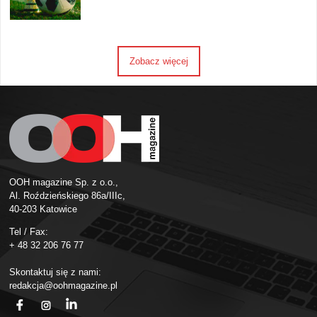
Zobacz więcej
OOH magazine Sp. z o.o.,
Al. Roździeńskiego 86a/IIIc,
40-203 Katowice
Tel / Fax:
+ 48 32 206 76 77
Skontaktuj się z nami:
redakcja@oohmagazine.pl
fb
ins
in