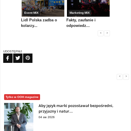
yny
Event MIX
Marketing MIX
Festiwal M
rum
Lidl Polska zadba o
Fakty, zaufanie i
Paweł Tka
..
kolarzy...
odpowiedz...
...
<
>
UDOSTĘPNIJ
FB
TW
PIN
<
>
Tylko w OOH magazine
Aby język marki pozostawał bezpośredni,
przyjazny i natur...
04 sie 2026