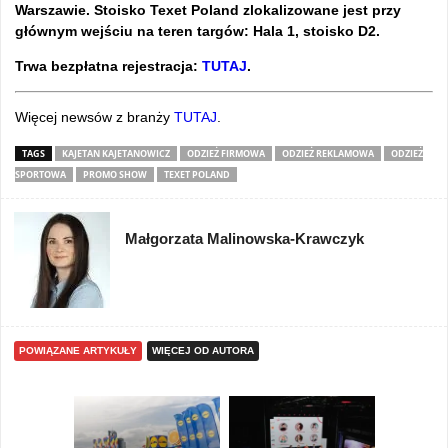
Warszawie. Stoisko Texet Poland zlokalizowane jest przy
głównym wejściu na teren targów: Hala 1, stoisko D2.
Trwa bezpłatna rejestracja:
TUTAJ
.
Więcej newsów z branży
TUTAJ
.
TAGS
KAJETAN KAJETANOWICZ
ODZIEŻ FIRMOWA
ODZIEŻ REKLAMOWA
ODZIEŻ
SPORTOWA
PROMO SHOW
TEXET POLAND
Małgorzata Malinowska-Krawczyk
POWIĄZANE ARTYKUŁY
WIĘCEJ OD AUTORA