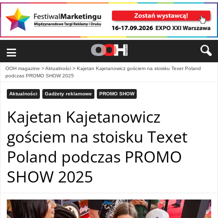
≡
OOH magazine
>
Aktualności
>
Kajetan Kajetanowicz gościem na stoisku Texet Poland
podczas PROMO SHOW 2025
Aktualności
Gadżety reklamowe
PROMO SHOW
Kajetan Kajetanowicz
gościem na stoisku Texet
Poland podczas PROMO
SHOW 2025