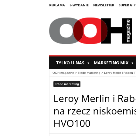
REKLAMA
E-WYDANIE
NEWSLETTER
SUPER GIF
TYLKO U NAS
MARKETING MIX
∨
∨
OOH magazine
>
Trade marketing
>
Leroy Merlin i Raben T
Trade marketing
Leroy Merlin i Rab
na rzecz niskoemi
HVO100