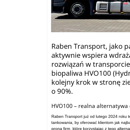
Raben Transport, jako pa
aktywnie wspiera wdraż
rozwiązań w transporcie
biopaliwa HVO100 (Hydr
kolejny krok w stronę zie
o 90%.
tam
HVO100 – realna alternatywa d
Raben Transport już od lutego 2024 roku te
tankowania, by oferować klientom jak najba
grona firm, które korzystając z tego alte