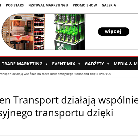
T
POS STARS
FESTIWAL MARKETINGU
PROMO SHOW
GALERIA
TRADE MARKETING
EVENT MIX
GADŻETY
MEDIA & 
∨
∨
∨
ransport działają wspólnie na rzecz niskoemisyjnego transportu dzięki HVO100
en Transport działają wspólni
syjnego transportu dzięki