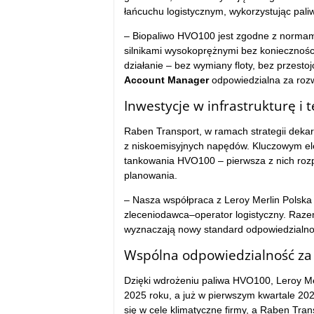
łańcuchu logistycznym, wykorzystując pali
– Biopaliwo HVO100 jest zgodne z normam
silnikami wysokoprężnymi bez konieczności
działanie – bez wymiany floty, bez przestoj
Account Manager
odpowiedzialna za rozw
Inwestycje w infrastrukturę i
Raben Transport, w ramach strategii dekarb
z niskoemisyjnych napędów. Kluczowym eleme
tankowania HVO100 – pierwsza z nich rozpo
planowania.
– Nasza współpraca z Leroy Merlin Polska 
zleceniodawca–operator logistyczny. Raze
wyznaczają nowy standard odpowiedzialno
Wspólna odpowiedzialność za 
Dzięki wdrożeniu paliwa HVO100, Leroy Me
2025 roku, a już w pierwszym kwartale 202
się w cele klimatyczne firmy, a Raben Tra