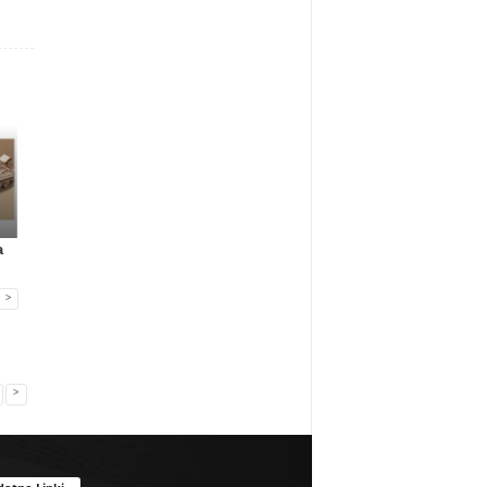
Gadżety reklamowe
Gadżety reklamowe
Marketing MIX
a
Many Mornings:
Nowa era jedzenia
IAB Polska publikuj
skarpetki na...
poza dome...
przewo...
>
>