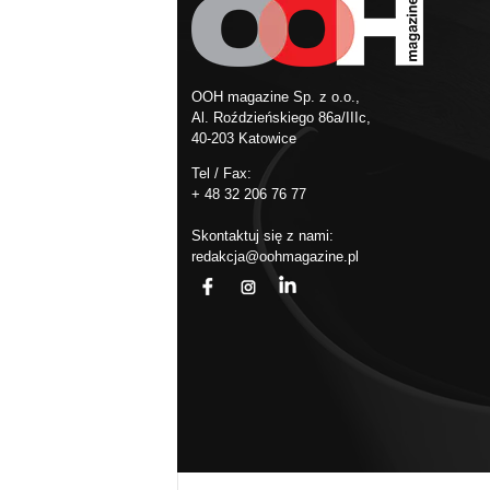
OOH magazine Sp. z o.o.,
Al. Roździeńskiego 86a/IIIc,
40-203 Katowice
Tel / Fax:
+ 48 32 206 76 77
Skontaktuj się z nami:
redakcja@oohmagazine.pl
fb
ins
in