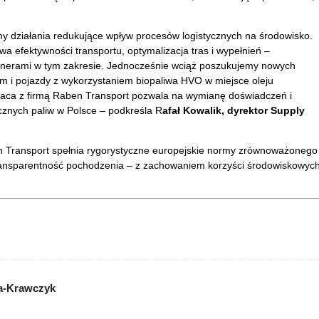
my działania redukujące wpływ procesów logistycznych na środowisko.
a efektywności transportu, optymalizacja tras i wypełnień –
tnerami w tym zakresie. Jednocześnie wciąż poszukujemy nowych
m i pojazdy z wykorzystaniem biopaliwa HVO w miejsce oleju
raca z firmą Raben Transport pozwala na wymianę doświadczeń i
cznych paliw w Polsce – podkreśla R
afał Kowalik, dyrektor Supply
Transport spełnia rygorystyczne europejskie normy zrównoważonego
transparentność pochodzenia – z zachowaniem korzyści środowiskowych
a-Krawczyk