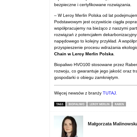
bezpieczne i certyfikowane rozwiązania.
– W Leroy Merlin Polska od lat podejmuje
Podstawowym jest oczywiście ciągła popraw
współpracujemy na bieżąco z naszymi par
rozwiązań z potencjałem dekarbonizacyjny
napędowego to kolejny przykład. A współp
przyspieszenie procesu wdrażania ekologi
Chain w Leroy Merlin Polska
.
Biopaliwo HVO100 stosowane przez Raben 
rozwoju, co gwarantuje jego jakość oraz 
gospodarki o obiegu zamkniętym.
Więcej newsów z branży
TUTAJ
.
TAGS
BIOPALIWO
LEROY MERLIN
RABEN
Małgorzata Malinowsk