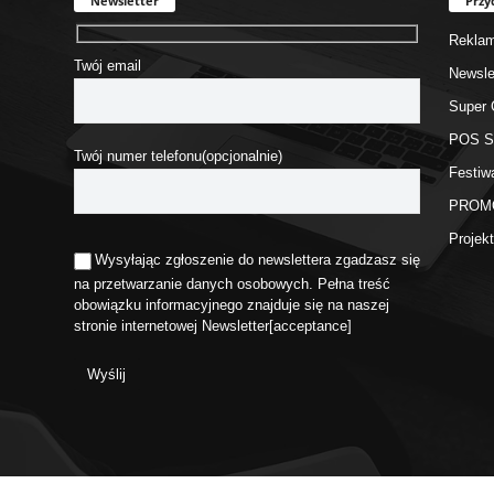
Newsletter
Przy
Rekla
Twój email
Newsle
Super 
POS 
Twój numer telefonu(opcjonalnie)
Festiw
PROM
Proje
Wysyłając zgłoszenie do newslettera zgadzasz się
na przetwarzanie danych osobowych. Pełna treść
obowiązku informacyjnego znajduje się na naszej
stronie internetowej
Newsletter
[acceptance]