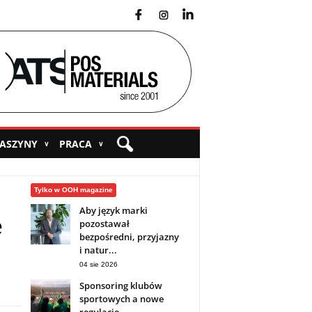
fb
ins
yt
MASZYNY
PRACA
∨
∨
Tylko w OOH magazine
Aby język marki
e
pozostawał
bezpośredni, przyjazny
i natur...
04 sie 2026
Sponsoring klubów
sportowych a nowe