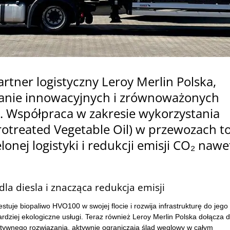
rtner logistyczny Leroy Merlin Polska,
anie innowacyjnych i zrównoważonych
. Współpraca w zakresie wykorzystania
otreated Vegetable Oil) w przewozach t
lonej logistyki i redukcji emisji CO₂ nawe
la diesla i znacząca redukcja emisji
stuje biopaliwo HVO100 w swojej flocie i rozwija infrastrukturę do jego
rdziej ekologiczne usługi. Teraz również Leroy Merlin Polska dołącza 
rnatywnego rozwiązania, aktywnie ograniczają ślad węglowy w całym