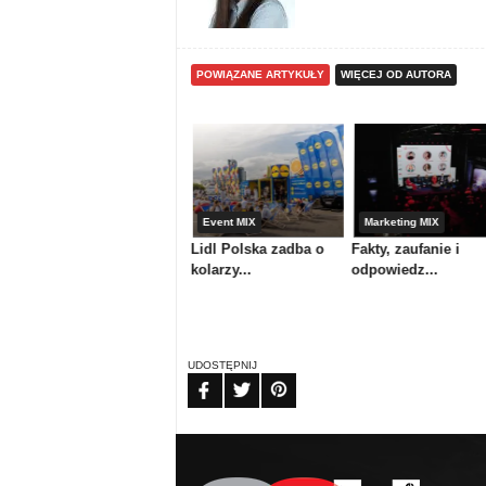
POWIĄZANE ARTYKUŁY
WIĘCEJ OD AUTORA
Media & maszyny
Event MIX
Marketing MIX
Atrium Centrum
Lidl Polska zadba o
Fakty, zaufanie i
Ploterowe or...
kolarzy...
odpowiedz...
UDOSTĘPNIJ
FB
TW
PIN