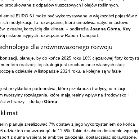
wo produkowane z odpadów tłuszczowych i olejów roślinnych.
i emisji EURO 6 i może być wykorzystywane w większości pojazdów z
 ich modyfikacji. To rozwiązanie, które umożliwia natychmiastowe
ów, z realną korzyścią dla klimatu – podkreśla
Joanna Górna, Key
ój niskoemisyjnych rozwiązań w Raben Transport.
 technologie dla zrównoważonego rozwoju
onizacji, planuje, by do końca 2025 roku 10% ciężarowej floty korzyst
ntem realizacji tej strategii jest uruchamianie własnych stacji
częła działanie w listopadzie 2024 roku, a kolejne są w fazie
jest przykładem partnerstwa, które przekracza tradycyjne relacje
m tworzymy rozwiązania, które mają realny wpływ na środowisko i
ści w branży – dodaje
Górna
.
klimat
rlin planuje zrealizować 7% dostaw z jego wykorzystaniem do końca
6 udział ten ma wzrosnąć do 11,5%. Takie działania doskonale wpisują
nsport z dumą wspiera te ambitne założenia, dostarczając sprawdzone,