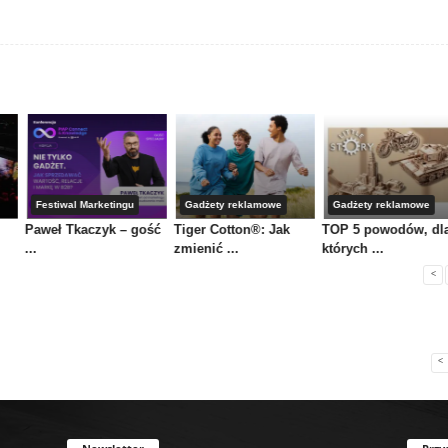
Festiwal Marketingu
Gadżety reklamowe
Gadżety reklamowe
Paweł Tkaczyk – gość
Tiger Cotton®: Jak
TOP 5 powodów, dl
...
zmienić ...
których ...
<
<