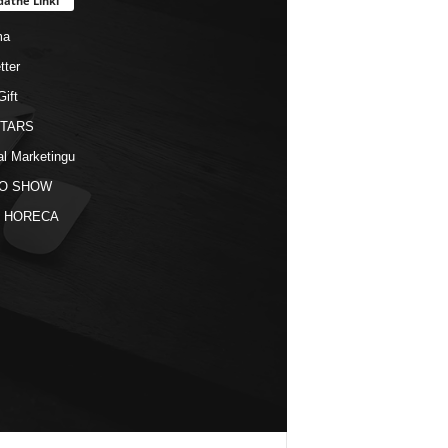
datne Linki
ma
tter
Gift
STARS
al Marketingu
O SHOW
kt HORECA