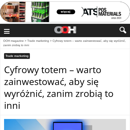
≡
OOH magazine
>
Trade marketing
>
Cyfrowy totem – warto zainwestować, aby się wyróżnić,
zanim zrobią to inni
Trade marketing
Cyfrowy totem – warto
zainwestować, aby się
wyróżnić, zanim zrobią to
inni