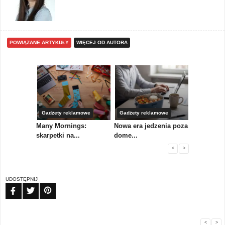
POWIĄZANE ARTYKUŁY
WIĘCEJ OD AUTORA
Gadżety reklamowe
Gadżety reklamowe
Marketing 
koły,
Many Mornings:
Nowa era jedzenia poza
IAB Polska
skarpetki na...
dome...
przewo...
<
>
UDOSTĘPNIJ
FB
TW
PIN
<
>