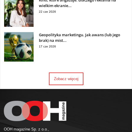
Kino, które angażuje: dlaczego reklama na
wielkim ekranie...
22 cze 2026
Geopolityka marketingu. Jak awans (lub jego
brak) na mist...
17 cze 2026
Zobacz więcej
OOH magazine Sp. z o.o.,