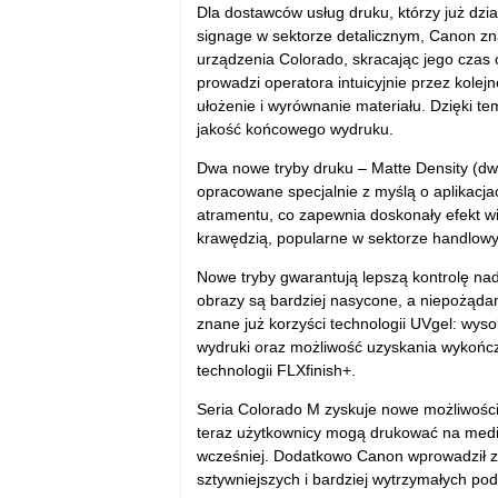
Dla dostawców usług druku, którzy już dzia
signage w sektorze detalicznym, Canon zn
urządzenia Colorado, skracając jego czas
prowadzi operatora intuicyjnie przez kolej
ułożenie i wyrównanie materiału. Dzięki t
jakość końcowego wydruku.
Dwa nowe tryby druku – Matte Density (dwie
opracowane specjalnie z myślą o aplikacj
atramentu, co zapewnia doskonały efekt wiz
krawędzią, popularne w sektorze handlow
Nowe tryby gwarantują lepszą kontrolę nad 
obrazy są bardziej nasycone, a niepożądane
znane już korzyści technologii UVgel: wy
wydruki oraz możliwość uzyskania wykońc
technologii FLXfinish+.
Seria Colorado M zyskuje nowe możliwości
teraz użytkownicy mogą drukować na media
wcześniej. Dodatkowo Canon wprowadził za
sztywniejszych i bardziej wytrzymałych p