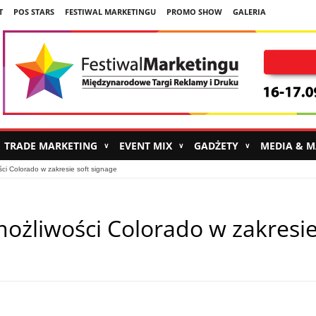
T
POS STARS
FESTIWAL MARKETINGU
PROMO SHOW
GALERIA
TRADE MARKETING
EVENT MIX
GADŻETY
MEDIA & 
∨
∨
∨
ci Colorado w zakresie soft signage
ożliwości Colorado w zakresi