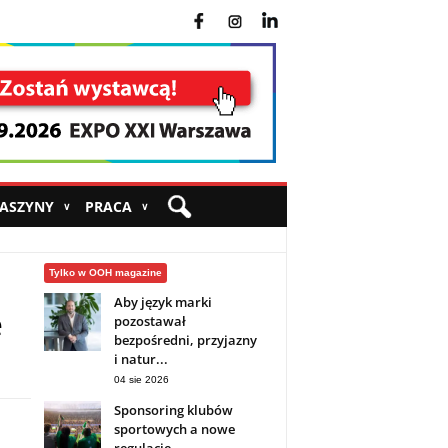
fb
ins
yt
MASZYNY
PRACA
∨
∨
Tylko w OOH magazine
Aby język marki
e
pozostawał
bezpośredni, przyjazny
i natur...
04 sie 2026
Sponsoring klubów
sportowych a nowe