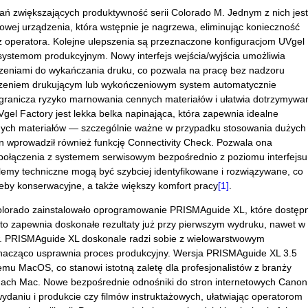
 zwiększających produktywność serii Colorado M. Jednym z nich jest
wej urządzenia, która wstępnie je nagrzewa, eliminując konieczność
 operatora. Kolejne ulepszenia są przeznaczone konfiguracjom UVgel
ystemom produkcyjnym. Nowy interfejs wejścia/wyjścia umożliwia
zeniami do wykańczania druku, co pozwala na pracę bez nadzoru
dzeniem drukującym lub wykończeniowym system automatycznie
ogranicza ryzyko marnowania cennych materiałów i ułatwia dotrzymywa
gel Factory jest lekka belka napinająca, która zapewnia idealne
ych materiałów — szczególnie ważne w przypadku stosowania dużych
n wprowadził również funkcję Connectivity Check. Pozwala ona
połączenia z systemem serwisowym bezpośrednio z poziomu interfejsu
lemy techniczne mogą być szybciej identyfikowane i rozwiązywane, co
zeby konserwacyjne, a także większy komfort pracy
[1]
.
lorado zainstalowało oprogramowanie PRISMAguide XL, które dostęp
e to zapewnia doskonałe rezultaty już przy pierwszym wydruku, nawet w
w. PRISMAguide XL doskonale radzi sobie z wielowarstwowym
znacząco usprawnia proces produkcyjny. Wersja PRISMAguide XL 3.5
u MacOS, co stanowi istotną zaletę dla profesjonalistów z branży
temach Mac. Nowe bezpośrednie odnośniki do stron internetowych Canon
wydaniu i produkcie czy filmów instruktażowych, ułatwiając operatorom