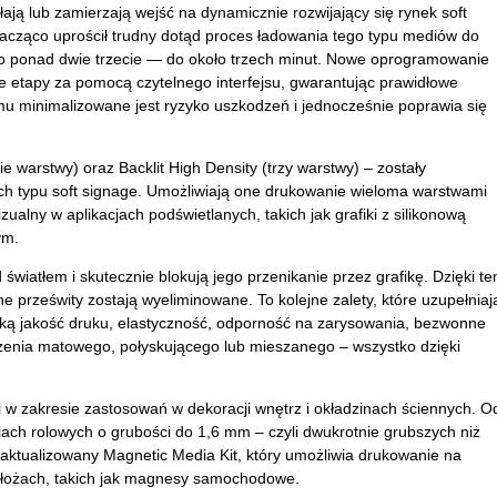
łają lub zamierzają wejść na dynamicznie rozwijający się rynek soft
acząco uprościł trudny dotąd proces ładowania tego typu mediów do
 o ponad dwie trzecie — do około trzech minut. Nowe oprogramowanie
ne etapy za pomocą czytelnego interfejsu, gwarantując prawidłowe
emu minimalizowane jest ryzyko uszkodzeń i jednocześnie poprawia się
 warstwy) oraz Backlit High Density (trzy warstwy) – zostały
ach typu soft signage. Umożliwiają one drukowanie wieloma warstwami
ualny w aplikacjach podświetlanych, takich jak grafiki z silikonową
ym.
światłem i skutecznie blokują jego przenikanie przez grafikę. Dzięki t
 prześwity zostają wyeliminowane. To kolejne zalety, które uzupełniaj
soką jakość druku, elastyczność, odporność na zarysowania, bezwonne
zenia matowego, połyskującego lub mieszanego – wszystko dzięki
 w zakresie zastosowań w dekoracji wnętrz i okładzinach ściennych. O
ch rolowych o grubości do 1,6 mm – czyli dwukrotnie grubszych niż
ktualizowany Magnetic Media Kit, który umożliwia drukowanie na
odłożach, takich jak magnesy samochodowe.