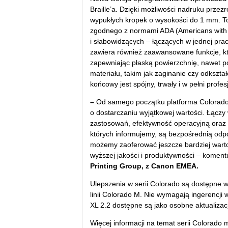
Braille’a. Dzięki możliwości nadruku prze
wypukłych kropek o wysokości do 1 mm. To 
zgodnego z normami ADA (Americans with Di
i słabowidzących – łączących w jednej pra
zawiera również zaawansowane funkcje, k
zapewniając płaską powierzchnię, nawet p
materiału, takim jak zaginanie czy odkszta
końcowy jest spójny, trwały i w pełni profes
–
Od samego początku platforma Colorado, 
o dostarczaniu wyjątkowej wartości. Łącz
zastosowań, efektywność operacyjną oraz 
których informujemy, są bezpośrednią odpo
możemy zaoferować jeszcze bardziej wart
wyższej jakości i produktywności – koment
Printing Group, z Canon EMEA.
Ulepszenia w serii Colorado są dostępne w
linii Colorado M. Nie wymagają ingerencji
XL 2.2 dostępne są jako osobne aktualiza
Więcej informacji na temat serii Colorado 