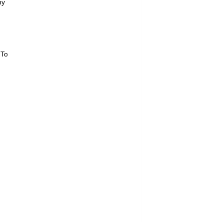
ny
 To