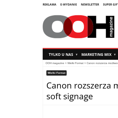
REKLAMA
E-WYDANIE
NEWSLETTER
SUPER GIF
TYLKO U NAS
MARKETING MIX
∨
∨
OOH magazine
>
Wielki Format
>
Canon rozszerza możliwoś
Wielki Format
Canon rozszerza m
soft signage