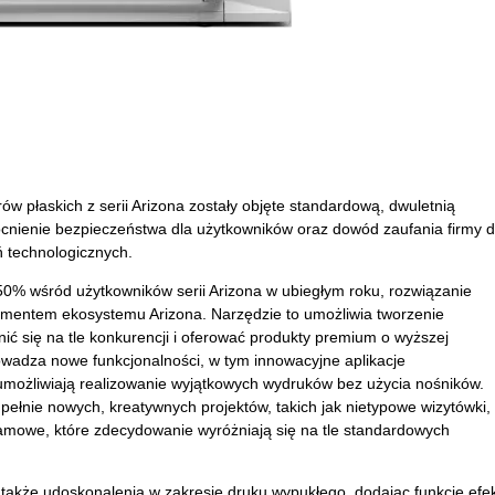
w płaskich z serii Arizona zostały objęte standardową, dwuletnią
cnienie bezpieczeństwa dla użytkowników oraz dowód zaufania firmy 
ń technologicznych.
% wśród użytkowników serii Arizona w ubiegłym roku, rozwiązanie
ementem ekosystemu Arizona. Narzędzie to umożliwia tworzenie
żnić się na tle konkurencji i oferować produkty premium o wyższej
adza nowe funkcjonalności, w tym innowacyjne aplikacje
 umożliwiają realizowanie wyjątkowych wydruków bez użycia nośników.
pełnie nowych, kreatywnych projektów, takich jak nietypowe wizytówki,
lamowe, które zdecydowanie wyróżniają się na tle standardowych
kże udoskonalenia w zakresie druku wypukłego, dodając funkcję efe