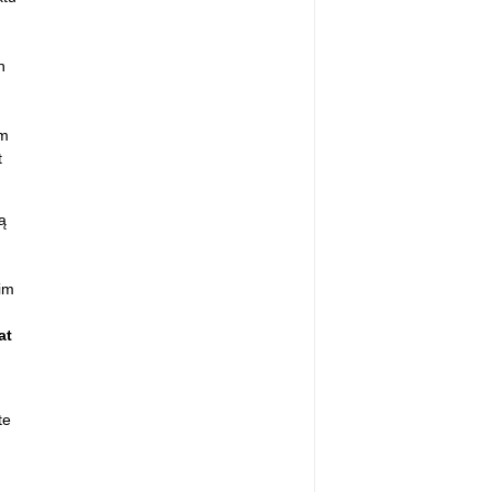
h
om
t
ą
im
at
te