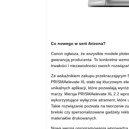
Co nowego w serii Arizona?
Canon ogłasza, że wszystkie modele ploteró
gwarancją producenta. To konkretne wzmo
trwałości i niezawodności swoich rozwiąza
Ze wskaźnikiem zakupu przekraczającym 50
PRISMAelevate XL stało się kluczowym el
unikalnych aplikacji, które pozwalają wyró
marży. Wersja PRISMAelevate XL 2.2 wprow
wykorzystujące wyłącznie atrament, które
Takie rozwiązanie pozwala na tworzenie zu
breloki czy spersonalizowane gadżety rek
materiałów drukowanych.
Nowa wersja oprogramowania wprowadza ta