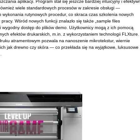
zania aplikacji. Program stał się jeszcze bardziej intuicyjny i efektyw
ównież wiele standardowych procesów w zakresie obsługi —
 wykonania rutynowych procedur, co skraca czas szkolenia nowych
pracy. Wśród nowych funkcji znalazło się także „sample files
 i wygodny dostęp do plików demo. Użytkownicy mogą z ich pomocą
ych efektów drukarskich, m.in. z wykorzystaniem technologii FLXture.
druku atramentowym pozwala na nanoszenie mikrotekstur, wiernie
kich jak drewno czy skóra — co przekłada się na wyjątkowe, luksusowe
.