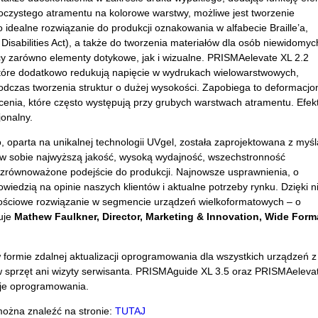
zroczystego atramentu na kolorowe warstwy, możliwe jest tworzenie
idealne rozwiązanie do produkcji oznakowania w alfabecie Braille’a,
sabilities Act), a także do tworzenia materiałów dla osób niewidomyc
cy zarówno elementy dotykowe, jak i wizualne. PRISMAelevate XL 2.2
tóre dodatkowo redukują napięcie w wydrukach wielowarstwowych,
odczas tworzenia struktur o dużej wysokości. Zapobiega to deformacj
łcenia, które często występują przy grubych warstwach atramentu. Efek
jonalny.
oparta na unikalnej technologii UVgel, została zaprojektowana z myśl
y w sobie najwyższą jakość, wysoką wydajność, wszechstronność
zrównoważone podejście do produkcji. Najnowsze usprawnienia, o
wiedzią na opinie naszych klientów i aktualne potrzeby rynku. Dzięki n
ościowe rozwiązanie w segmencie urządzeń wielkoformatowych – o
uje
Mathew Faulkner, Director, Marketing & Innovation, Wide Form
 formie zdalnej aktualizacji oprogramowania dla wszystkich urządzeń z
 w sprzęt ani wizyty serwisanta. PRISMAguide XL 3.5 oraz PRISMAeleva
cje oprogramowania.
można znaleźć na stronie:
TUTAJ