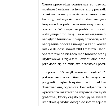
Canon wprowadza również szereg rozwiązań
możliwość ustawienia temperatury początko
oczekiwania na gotowość urządzenia przez
Factory, czyli wysoko zautomatyzowanym s
bezpośrednie połączenie maszyny z urząd
operatora. W przypadku problemu z urzą
wstrzymuje produkcję. Takie rozwiązanie 
napiętych terminów. Kolejną nowością w UV
naprężenie podczas nawijania zadrukowan
rolek o długości nawet 2000 metrów. Cano
operatorowi na bieżąco monitorować stan 
użytkownika. Dzięki temu ewentualne prob
przekłada się na mniejsze przestoje i potr
Już ponad 55% użytkowników urządzeń Co
jest również dla serii Arizona. Rozwiązani
przypadku najbardziej złożonych projektó
drukowaniem, ogranicza ilość odpadów i 
wprowadza rozszerzone wsparcie dla system
graficznej, którzy często pracują na sys
umożliwiają szybki dostęp do informacji o 