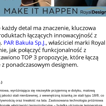
e każdy detal ma znaczenie, kluczowa
 produktach łączących innowacyjność z
ą.
PAR Bakuła Sp.J.
, właściciel marki Royal
ie, jak połączyć funkcjonalność z
tawiono TOP 3 propozycje, które łączą
e z ponadczasowym designem.
.)
niowa, wyróżniająca się niezwykle przyjemną w dotyku, matową
jakości stali nierdzewnej, z wewnętrzną ścianką ze stali typu 18/8, co
żywnością oraz trwałość na lata. Zastosowana technologia próżniowa
nałe właściwości termoizolacyjne – butelka utrzymuje temperaturę