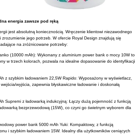
dna energia zawsze pod ręką
ergii jest absolutną koniecznością. Wręczenie klientowi niezawodnego
 i zrozumienie jego potrzeb. W ofercie Royal Design znajdują się
adające na zróżnicowane potrzeby:
banko (10000 mAh): Wykonany z aluminium power bank o mocy 10W to
ępny w trzech kolorach, pozwala na idealne dopasowanie do identyfikacji
h z szybkim ładowaniem 22,5W Rapido: Wyposażony w wyświetlacz,
ejścia/wyjścia, zapewnia błyskawiczne ładowanie i doskonałą
 Supremi z ładowarką indukcyjną: Łączy dużą pojemność z funkcją
ładowarką bezprzewodową (15W), co czyni go świetnym wyborem dla
odowy power bank 5000 mAh Yuki: Kompaktowy, z funkcją
nu i szybkim ładowaniem 15W. Idealny dla użytkowników ceniących