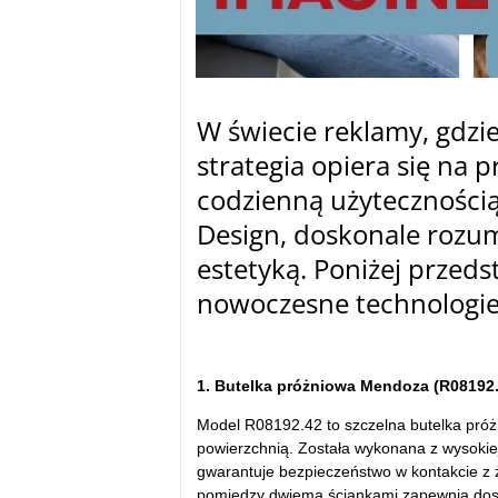
W świecie reklamy, gdzi
strategia opiera się na
codzienną użyteczności
Design, doskonale rozum
estetyką. Poniżej przeds
nowoczesne technologi
tam
1. Butelka próżniowa Mendoza (R08192.
Model R08192.42 to szczelna butelka próż
powierzchnią. Została wykonana z wysokiej 
gwarantuje bezpieczeństwo w kontakcie z 
pomiędzy dwiema ściankami zapewnia dosko