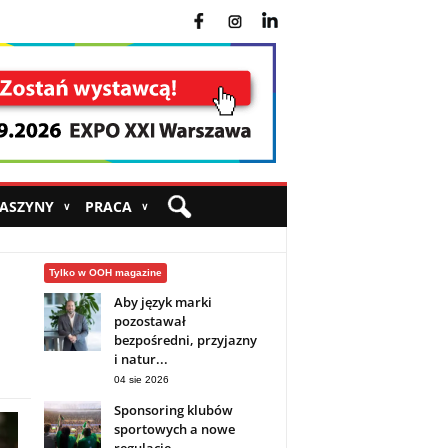
fb
ins
yt
MASZYNY
PRACA
∨
∨
Tylko w OOH magazine
Aby język marki
pozostawał
bezpośredni, przyjazny
i natur...
04 sie 2026
Sponsoring klubów
sportowych a nowe