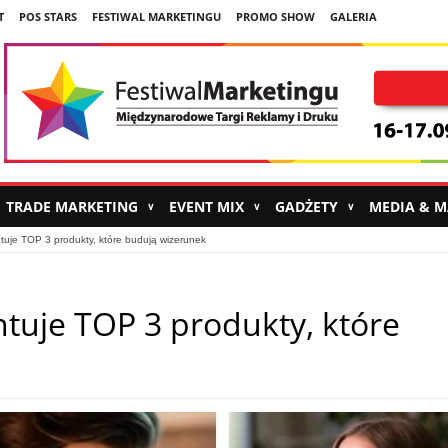
T
POS STARS
FESTIWAL MARKETINGU
PROMO SHOW
GALERIA
TRADE MARKETING
EVENT MIX
GADŻETY
MEDIA & 
∨
∨
∨
uje TOP 3 produkty, które budują wizerunek
tuje TOP 3 produkty, które