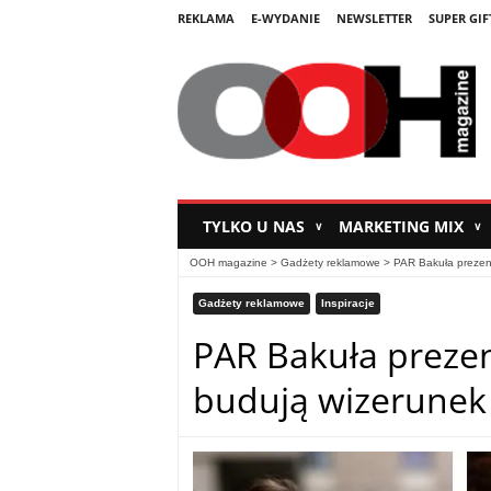
REKLAMA
E-WYDANIE
NEWSLETTER
SUPER GIF
TYLKO U NAS
MARKETING MIX
∨
∨
OOH magazine
>
Gadżety reklamowe
>
PAR Bakuła prezent
Gadżety reklamowe
Inspiracje
PAR Bakuła prezen
budują wizerunek