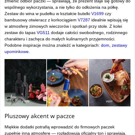
zmienić odbiór paczki — sprawiają, że prezent staje się gotowy do
wspólnego wykorzystania, a nie tylko do odłożenia na półkę.
Zestaw do wina w pudełku w kształcie butelki
V1699
czy
bambusowy otwieracz z korkociągiem
V7287
idealnie wpisują się
w atmosferę zimowych wieczorów i spotkań przy stole. Z kolei
zestaw do tapas
VG511
dodaje całości swobodnego, rodzinnego
charakteru i zachęca do małych kulinarnych przyjemności.
Podobne inspiracje można znaleźć w kategoriach:
dom
,
zestawy
upominkowe
.
Pluszowy akcent w paczce
Miękkie dodatki potrafią wprowadzić do firmowych paczek
zupełnie inną atmosferę — rozładowują oficjalny ton i sprawiają,