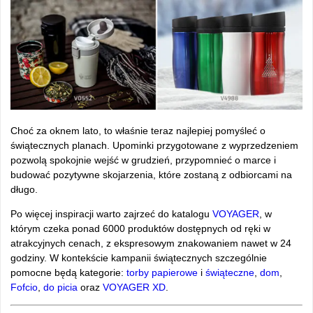
Choć za oknem lato, to właśnie teraz najlepiej pomyśleć o
świątecznych planach. Upominki przygotowane z wyprzedzeniem
pozwolą spokojnie wejść w grudzień, przypomnieć o marce i
budować pozytywne skojarzenia, które zostaną z odbiorcami na
długo.
Po więcej inspiracji warto zajrzeć do katalogu
VOYAGER
, w
którym czeka ponad 6000 produktów dostępnych od ręki w
atrakcyjnych cenach, z ekspresowym znakowaniem nawet w 24
godziny. W kontekście kampanii świątecznych szczególnie
pomocne będą kategorie:
torby papierowe
i
świąteczne
,
dom
,
Fofcio
,
do picia
oraz
VOYAGER XD
.