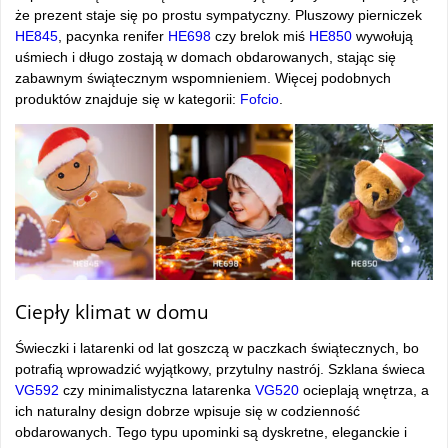
że prezent staje się po prostu sympatyczny. Pluszowy pierniczek
HE845
, pacynka renifer
HE698
czy brelok miś
HE850
wywołują
uśmiech i długo zostają w domach obdarowanych, stając się
zabawnym świątecznym wspomnieniem. Więcej podobnych
produktów znajduje się w kategorii:
Fofcio
.
Ciepły klimat w domu
Świeczki i latarenki od lat goszczą w paczkach świątecznych, bo
potrafią wprowadzić wyjątkowy, przytulny nastrój. Szklana świeca
VG592
czy minimalistyczna latarenka
VG520
ocieplają wnętrza, a
ich naturalny design dobrze wpisuje się w codzienność
obdarowanych. Tego typu upominki są dyskretne, eleganckie i