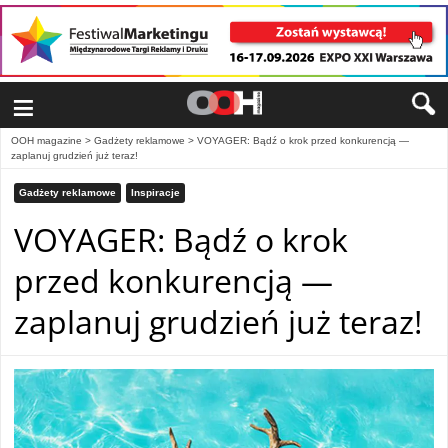
≡
OOH magazine
>
Gadżety reklamowe
>
VOYAGER: Bądź o krok przed konkurencją —
zaplanuj grudzień już teraz!
Gadżety reklamowe
Inspiracje
VOYAGER: Bądź o krok
przed konkurencją —
zaplanuj grudzień już teraz!