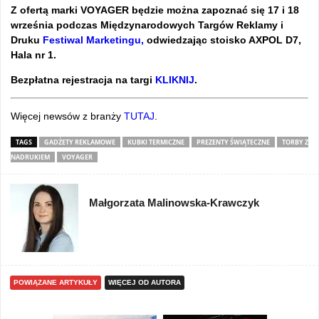
Z ofertą marki VOYAGER będzie można zapoznać się 17 i 18
września podczas Międzynarodowych Targów Reklamy i
Druku
Festiwal Marketingu,
odwiedzając stoisko AXPOL D7,
Hala nr 1.
Bezpłatna rejestracja na targi
KLIKNIJ
.
Więcej newsów z branży
TUTAJ
.
TAGS
GADŻETY REKLAMOWE
KUBKI TERMICZNE
PREZENTY ŚWIĄTECZNE
TORBY Z
NADRUKIEM
VOYAGER
Małgorzata Malinowska-Krawczyk
POWIĄZANE ARTYKUŁY
WIĘCEJ OD AUTORA