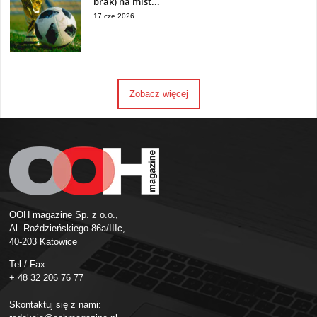
brak) na mist...
17 cze 2026
Zobacz więcej
OOH magazine Sp. z o.o.,
Al. Roździeńskiego 86a/IIIc,
40-203 Katowice
Tel / Fax:
+ 48 32 206 76 77
Skontaktuj się z nami: