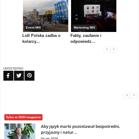
yny
Event MIX
Marketing MIX
Festiwal M
rum
Lidl Polska zadba o
Fakty, zaufanie i
Paweł Tka
..
kolarzy...
odpowiedz...
...
<
>
UDOSTĘPNIJ
FB
TW
PIN
<
>
Tylko w OOH magazine
Aby język marki pozostawał bezpośredni,
przyjazny i natur...
04 sie 2026