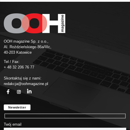
OOH magazine Sp. z o.o.,
Al. Roździeńskiego 86a/IIIc,
40-203 Katowice
Tel / Fax:
+ 48 32 206 76 77
Skontaktuj się z nami:
redakcja@oohmagazine.pl
fb
ins
in
Newsletter
Twój email