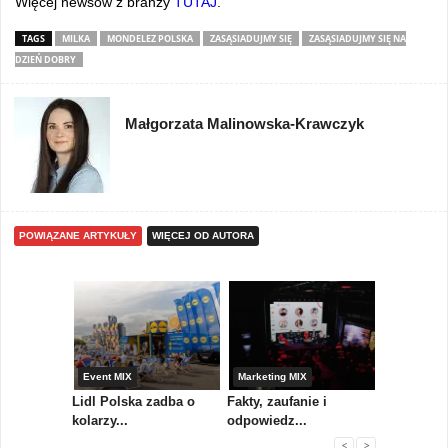
Więcej newsów z branży
TUTAJ
.
TAGS
MILKA
MONDELEZ POLSKA
ZASĄSIADUJMY SIĘ
ZASĄSIADUJMY SIĘ NA
DZIEŃ DOBRY
Małgorzata Malinowska-Krawczyk
POWIĄZANE ARTYKUŁY
WIĘCEJ OD AUTORA
yny
Event MIX
Marketing MIX
Festiwal M
rum
Lidl Polska zadba o
Fakty, zaufanie i
Paweł Tka
..
kolarzy...
odpowiedz...
...
<
>