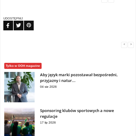
UDOSTĘPNIJ
FB
TW
PIN
<
>
Tylko w OOH magazine
Aby język marki pozostawał bezpośredni,
przyjazny i natur...
04 sie 2026
Sponsoring klubów sportowych a nowe
regulacje
17 lip 2026