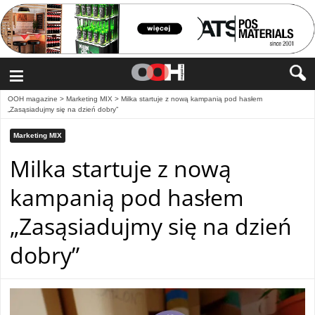
≡
OOH magazine
>
Marketing MIX
>
Milka startuje z nową kampanią pod hasłem
„Zasąsiadujmy się na dzień dobry”
Marketing MIX
Milka startuje z nową
kampanią pod hasłem
„Zasąsiadujmy się na dzień
dobry”