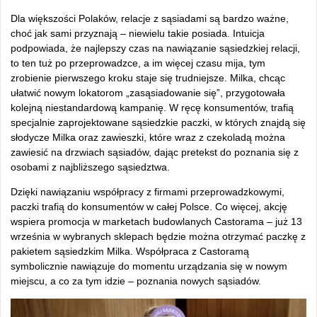
Dla większości Polaków, relacje z sąsiadami są bardzo ważne,
choć jak sami przyznają – niewielu takie posiada. Intuicja
podpowiada, że najlepszy czas na nawiązanie sąsiedzkiej relacji,
to ten tuż po przeprowadzce, a im więcej czasu mija, tym
zrobienie pierwszego kroku staje się trudniejsze. Milka, chcąc
ułatwić nowym lokatorom „zasąsiadowanie się”, przygotowała
kolejną niestandardową kampanię. W ręcę konsumentów, trafią
specjalnie zaprojektowane sąsiedzkie paczki, w których znajdą się
słodycze Milka oraz zawieszki, które wraz z czekoladą można
zawiesić na drzwiach sąsiadów, dając pretekst do poznania się z
osobami z najbliższego sąsiedztwa.
Dzięki nawiązaniu współpracy z firmami przeprowadzkowymi,
paczki trafią do konsumentów w całej Polsce. Co więcej, akcję
wspiera promocja w marketach budowlanych Castorama – już 13
września w wybranych sklepach będzie można otrzymać paczkę z
pakietem sąsiedzkim Milka. Współpraca z Castoramą
symbolicznie nawiązuje do momentu urządzania się w nowym
miejscu, a co za tym idzie – poznania nowych sąsiadów.