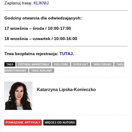
Zaplanuj trasę:
KLIKNIJ
.
Godziny otwarcia dla odwiedzających:
17 września – środa / 10:00-17:00
18 września – czwartek / 10:00-16:00
Trwa bezpłatna rejestracja:
TUTAJ
.
TAGS
FESTIWAL MARKETINGU
POS STARS
SUPER GIFT
TARGI DRUKU
TARGI
MARKETINGOWE
TARGI REKLAMY
Katarzyna Lipska-Konieczko
POWIĄZANE ARTYKUŁY
WIĘCEJ OD AUTORA