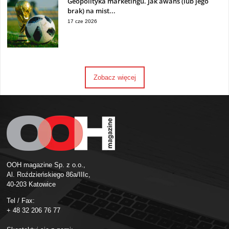
Geopolityka marketingu. Jak awans (lub jego
brak) na mist...
17 cze 2026
Zobacz więcej
OOH magazine Sp. z o.o.,
Al. Roździeńskiego 86a/IIIc,
40-203 Katowice
Tel / Fax:
+ 48 32 206 76 77