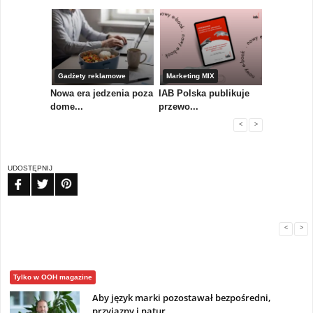
yny
Gadżety reklamowe
Marketing MIX
Gadżety r
Nowa era jedzenia poza
IAB Polska publikuje
Nowości od
 pl...
dome...
przewo...
mark...
<
>
UDOSTĘPNIJ
FB
TW
PIN
<
>
Tylko w OOH magazine
Aby język marki pozostawał bezpośredni,
przyjazny i natur...