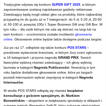
Tradycyjnie odyswa się konkurs
SUPER GIFT 2025
, w którym
zaprezentowane zostaną najciekawsze gadżety reklamowe.
Zwiedzający będą mogli oddać głos na produkty, które najbardziej
przypadną im do gustu aż w 7 kategoriach: do 5 zł, 5-20 zł, 20-50
zł, 50-100 zł, powyżej 100z ł, Super Business Gift oraz Gift Box. W
tym roku – dla osób którym nie uda się dotrzeć na targi lub na
sam konkurs – uruchomiona została możliwość
głosowania
online
. Głosowanie online będzie także dostępne podczas targów.
Już po raz 17. odbędzie się także konkurs
POS STARS
–
prestiżowe wydarzenie branżowe, w którym Jury oceni zgłoszenia
w 16 kategoriach i przyzna nagrodę
GRAND PRIX
. Swoich
faworytów wybiorą również zwiedzający – ich głosy wyłonią
laureata w kategorii
Nagroda Publiczności
. Nowością w tym
roku będzie dodatkowe głosowanie online, które po targach
pozwoli internautom wybrać zwycięzcę w kategorii
Nagroda
Internautów
.
W strefie POS STARS odbędą się również
bezpłatne
konsultacje z gościem specjalnym, dr. Markiem
Borowińskim
– ekspertem w zwiększaniu sprzedaży w sklepach i
autorem metody
Perception Sells™
, który pokazuje właścicielom