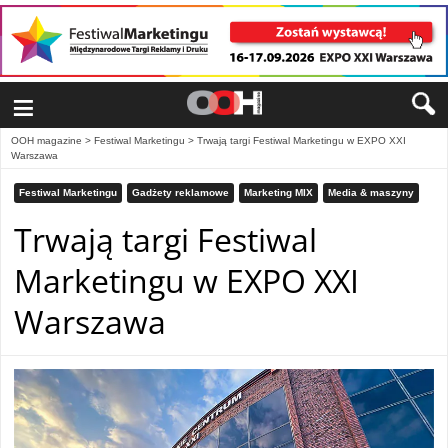
≡
OOH magazine
>
Festiwal Marketingu
>
Trwają targi Festiwal Marketingu w EXPO XXI
Warszawa
Festiwal Marketingu
Gadżety reklamowe
Marketing MIX
Media & maszyny
Trwają targi Festiwal
Marketingu w EXPO XXI
Warszawa