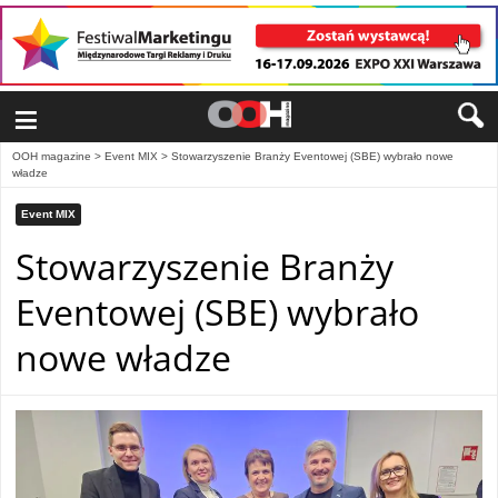
≡
OOH magazine
>
Event MIX
>
Stowarzyszenie Branży Eventowej (SBE) wybrało nowe
władze
Event MIX
Stowarzyszenie Branży
Eventowej (SBE) wybrało
nowe władze