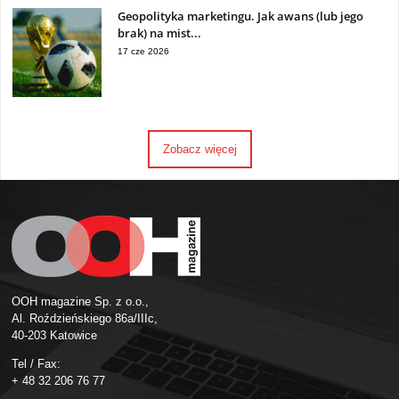
Geopolityka marketingu. Jak awans (lub jego
brak) na mist...
17 cze 2026
Zobacz więcej
OOH magazine Sp. z o.o.,
Al. Roździeńskiego 86a/IIIc,
40-203 Katowice
Tel / Fax:
+ 48 32 206 76 77