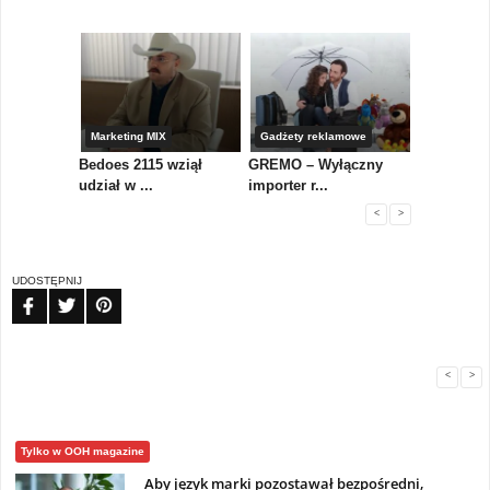
ng
Marketing MIX
Gadżety reklamowe
Event MIX
rki
Bedoes 2115 wziął
GREMO – Wyłączny
Lidl Polsk
.
udział w ...
importer r...
kolarzy...
<
>
UDOSTĘPNIJ
FB
TW
PIN
<
>
Tylko w OOH magazine
Aby język marki pozostawał bezpośredni,